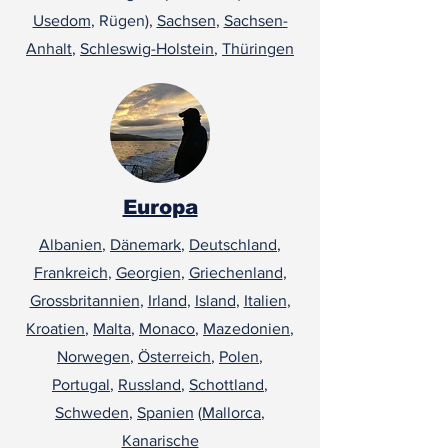
Usedom
, Rügen),
Sachsen
,
Sachsen-
Anhalt
,
Schleswig-Holstein
,
Thüringen
Europa
Albanien
,
Dänemark
,
Deutschland
,
Frankreich
,
Georgien
,
Griechenland
,
Grossbritannien
,
Irland
,
Island
,
Italien
,
Kroatien
,
Malta
,
Monaco
,
Mazedonien
,
Norwegen
,
Österreich
,
Polen
,
Portugal
,
Russland
,
Schottland
,
Schweden
,
Spanien
(
Mallorca
,
Kanarische