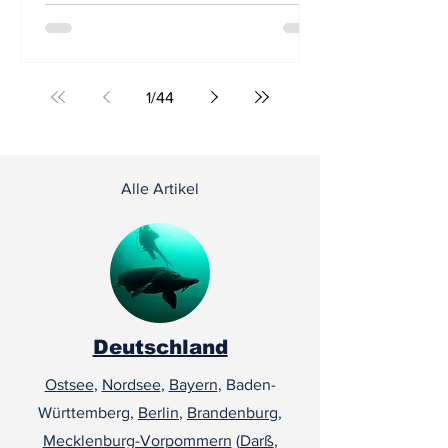
Tauchgerödel und ein Bulli – mehr war nicht
nötig, um den Alltag für drei Tage hinter sich
zu lassen.
1
/
44
Alle Artikel
Deutschland
Ostsee
,
Nordsee
,
Bayern
, Baden-
Württemberg,
Berlin
,
Brandenburg
,
Mecklenburg-Vorpommern
(
Darß
,