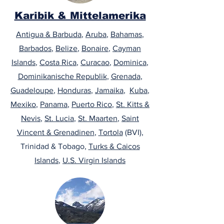
Karibik & Mittelamerika
Antigua & Barbuda
,
Aruba
,
Bahamas
,
Barbados
,
Belize
,
Bonaire
,
Cayman
Islands
,
Costa Rica
,
Curacao
,
Dominica
,
Dominikanische Republik
,
Grenada
,
Guadeloupe
,
Honduras
,
Jamaika
,
Kuba
,
Mexiko
,
Panama
,
Puerto Rico
,
St. Kitts &
Nevis
,
St. Lucia
,
St. Maarten
,
Saint
Vincent & Grenadinen
,
Tortola
(BVI),
Trinidad & Tobago,
Turks & Caicos
Islands
,
U.S. Virgin Islands