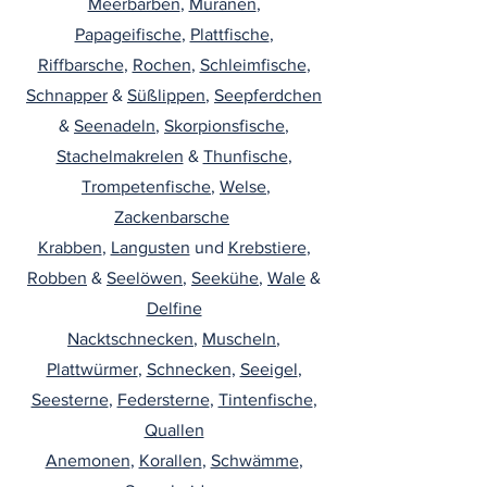
Meerbarben
,
Muränen
,
Papageifische
,
Plattfische
,
Riffbarsche
,
Rochen
,
Schleimfische
,
Schnapper
&
Süßlippen
,
Seepferdchen
&
Seenadeln
,
Skorpionsfische
,
Stachelmakrelen
&
Thunfische
,
Trompetenfische
,
Welse
,
Zackenbarsche
Krabben
,
Langusten
und
Krebstiere
,
Robben
&
Seelöwen
,
Seekühe
,
Wale
&
Delfine
Nacktschnecken
,
Muscheln
,
Plattwürmer
,
Schnecken,
Seeigel
,
Seesterne
,
Federsterne
,
Tintenfische
,
Quallen
Anemonen
,
Korallen
,
Schwämme
,