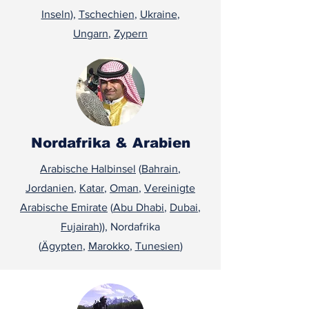
Inseln
),
Tschechien
,
Ukraine
,
Ungarn
,
Zypern
Nordafrika & Arabien
Arabische Halbinsel
(
Bahrain
,
Jordanien
,
Katar
,
Oman
,
Vereinigte
Arabische Emirate
(
Abu Dhabi
,
Dubai
,
Fujairah
)), Nordafrika
(
Ägypten
,
Marokko
,
Tunesien
)