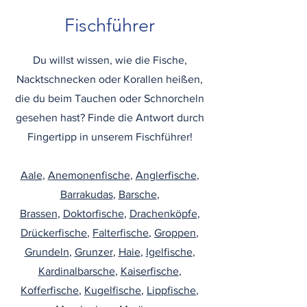
Fischführer
Du willst wissen, wie die Fische,
Nacktschnecken oder Korallen heißen,
die du beim Tauchen oder Schnorcheln
gesehen hast? Finde die Antwort durch
Fingertipp in unserem Fischführer!
Aale
,
Anemonenfische
,
Anglerfische
,
Barrakudas
,
Barsche
,
Brassen
,
Doktorfische
,
Drachenköpfe
,
Drückerfische
,
Falterfische
,
Groppen
,
Grundeln
,
Grunzer
,
Haie
,
Igelfische
,
Kardinalbarsche
,
Kaiserfische
,
Kofferfische
,
Kugelfische
,
Lippfische
,