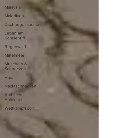
Malaysia
Malediven
Dschungeltaucher
Leben am
Korallenriff
Regenwald
Mittelmeer
Muscheln &
Schnecken
Haie
Nacktschnecken
Arabische
Halbinsel
Wettkampfsport