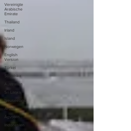
Vereinigte
Arabische
Emirate
Thailand
Irland
Island
Norwegen
English
Version
Türkei
Südafrika
Australien
Sri Lanka
Neuseeland
Aruba
Ägypten
Indonesien