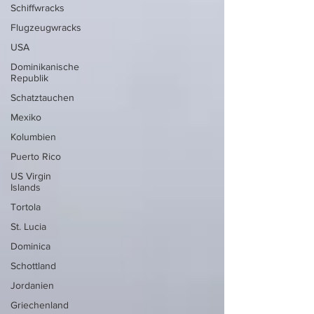
Schiffwracks
Flugzeugwracks
USA
Dominikanische
Republik
Schatztauchen
Mexiko
Kolumbien
Puerto Rico
US Virgin
Islands
Tortola
St. Lucia
Dominica
Schottland
Jordanien
Griechenland