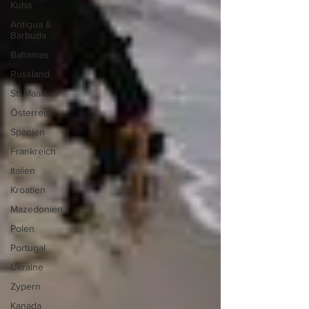
Kuba
Antigua &
Barbuda
Bahamas
Russland
St. Maarten
Österreich
Spanien
Frankreich
Italien
Kroatien
Mazedonien
Polen
Portugal
Ukraine
Zypern
Kanada