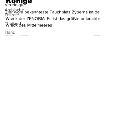
an der "Königin der
Vereinigte
Arabische
Könige"
Emirate
Thailand
Der wohl bekannteste Tauchplatz Zyperns ist das
Wrack der ZENOBIA. Es ist das größte betauchbare
Irland
Wrack des Mittelmeeres
Island
Norwegen
English
Version
Türkei
Südafrika
Australien
Sri Lanka
Neuseeland
Aruba
Ägypten
Indonesien