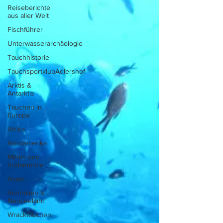
Reiseberichte
aus aller Welt
Fischführer
Unterwasserarchäologie
Tauchhistorie
TauchsportklubAdlershof
Arktis &
Antarktis
Tauchen in
Europa
Afrika
Nordamerika
Mittel- und
Südamerika
Asien
Australien &
Neuseeland
Wracktauchen