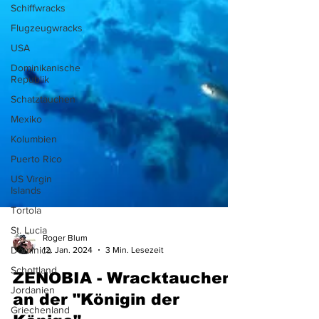
Schiffwracks
Flugzeugwracks
USA
Dominikanische
Republik
Schatztauchen
Mexiko
Kolumbien
Puerto Rico
US Virgin
Islands
Tortola
St. Lucia
Dominica
Roger Blum
Schottland
12. Jan. 2024
3 Min. Lesezeit
Jordanien
ZENOBIA - Wracktauchen
Griechenland