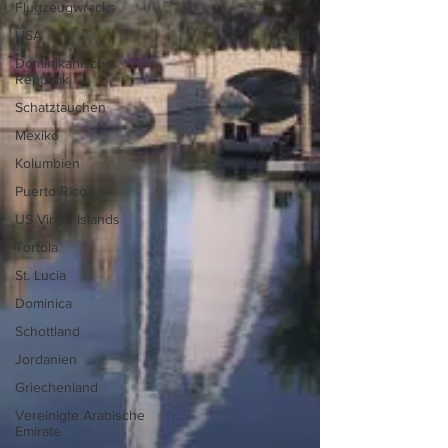
Flugzeugwracks
USA
Dominikanische
Republik
Schatztauchen
Mexiko
Kolumbien
Puerto Rico
US Virgin Islands
Tortola
St. Lucia
Dominica
Schottland
Jordanien
Griechenland
Vereinigte Arabische
Emirate