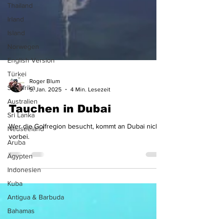
Thailand
Irland
Island
Norwegen
English Version
Türkei
Südafrika
Roger Blum
Australien
5. Jan. 2025
4 Min. Lesezeit
Sri Lanka
Tauchen in Dubai
Neuseeland
Aruba
Wer die Golfregion besucht, kommt an Dubai nicht
vorbei.
Ägypten
Indonesien
Kuba
Antigua & Barbuda
Bahamas