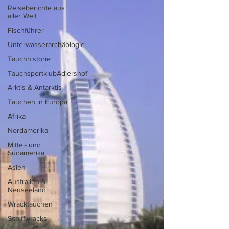
Reiseberichte aus
aller Welt
Fischführer
Unterwasserarchäologie
Tauchhistorie
TauchsportklubAdlershof
Arktis & Antarktis
Tauchen in Europa
Afrika
Nordamerika
Mittel- und
Südamerika
Asien
Australien &
Neuseeland
Wracktauchen
Schiffwracks