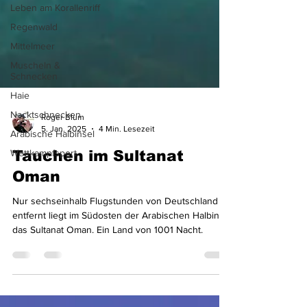
Leben am Korallenriff
Regenwald
Mittelmeer
Muscheln &
Schnecken
Haie
Nacktschnecken
Arabische Halbinsel
Wettkampfsport
Roger Blum
5. Jan. 2025
4 Min. Lesezeit
Tauchen im Sultanat
Oman
Nur sechseinhalb Flugstunden von Deutschland
entfernt liegt im Südosten der Arabischen Halbinsel
das Sultanat Oman. Ein Land von 1001 Nacht.