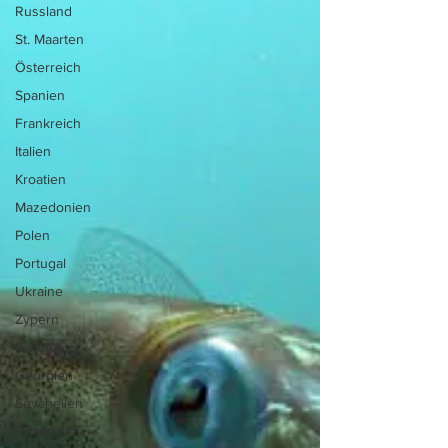
Russland
St. Maarten
Österreich
Spanien
Frankreich
Italien
Kroatien
Mazedonien
Polen
Portugal
Ukraine
Zypern
Kanada
Georgien
Seychellen
Schweden