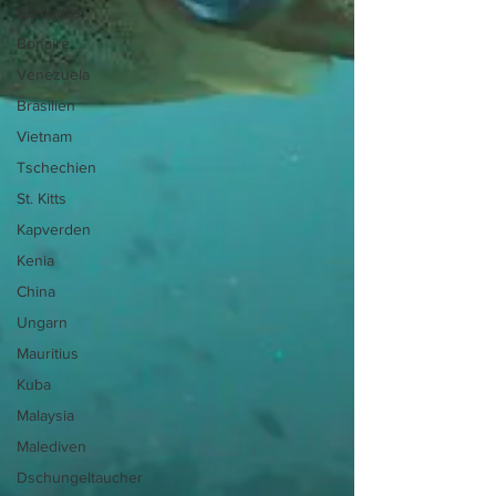
Barbados
Bonaire
Venezuela
Brasilien
Vietnam
Tschechien
St. Kitts
Kapverden
Kenia
China
Ungarn
Mauritius
Kuba
Malaysia
Malediven
Dschungeltaucher