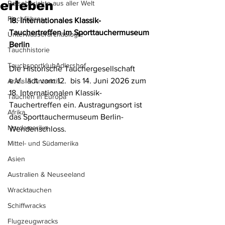
erleben
Reiseberichte aus aller Welt
Fischführer
18. Internationales Klassik-
Tauchertreffen im Sporttauchermuseum 
Unterwasserarchäologie
Berlin
Tauchhistorie
TauchsportklubAdlershof
Die Historische Tauchergesellschaft 
e.V. lädt vom 12.  bis 14. Juni 2026 zum 
Arktis & Antarktis
18. Internationalen Klassik-
Tauchen in Europa
Tauchertreffen ein. Austragungsort ist 
Afrika
das Sporttauchermuseum Berlin-
Nordamerika
Wendenschloss.
Mittel- und Südamerika
Asien
Australien & Neuseeland
Wracktauchen
Schiffwracks
Flugzeugwracks