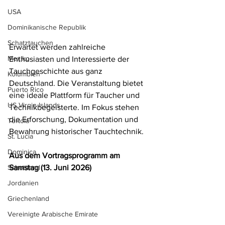
USA
Dominikanische Republik
Schatztauchen
Erwartet werden zahlreiche 
Mexiko
Enthusiasten und Interessierte der 
Tauchgeschichte aus ganz 
Kolumbien
Deutschland. Die Veranstaltung bietet 
Puerto Rico
eine ideale Plattform für Taucher und 
US Virgin Islands
Technikbegeisterte. Im Fokus stehen 
die Erforschung, Dokumentation und 
Tortola
Bewahrung historischer Tauchtechnik.
St. Lucia
Dominica
Aus dem Vortragsprogramm am 
Schottland
Samstag (13. Juni 2026)
Jordanien
Griechenland
Vereinigte Arabische Emirate