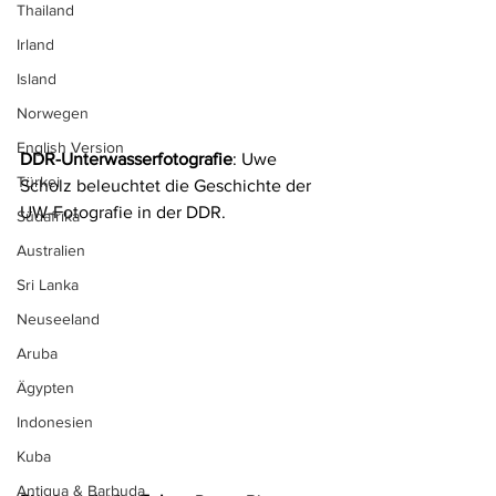
Thailand
Irland
Island
Norwegen
English Version
DDR-Unterwasserfotografie
: Uwe 
Türkei
Scholz beleuchtet die Geschichte der 
UW-Fotografie in der DDR.
Südafrika
Australien
Sri Lanka
Neuseeland
Aruba
Ägypten
Indonesien
Kuba
Antigua & Barbuda