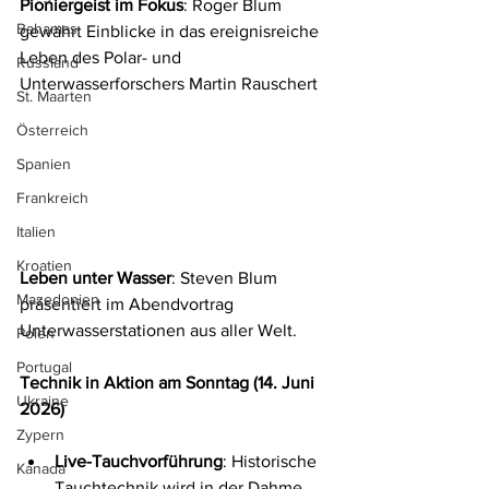
Pioniergeist im Fokus
: Roger Blum 
Bahamas
gewährt Einblicke in das ereignisreiche 
Leben des Polar- und 
Russland
Unterwasserforschers Martin Rauschert
St. Maarten
Österreich
Spanien
Frankreich
Italien
Kroatien
Leben unter Wasser
: Steven Blum 
Mazedonien
präsentiert im Abendvortrag 
Unterwasserstationen aus aller Welt.
Polen
Portugal
Technik in Aktion am Sonntag (14. Juni 
Ukraine
2026)
Zypern
Live-Tauchvorführung
: Historische 
Kanada
Tauchtechnik wird in der Dahme 