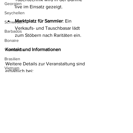
Georgien
live im Einsatz gezeigt.
Seychellen
Marktplatz für Sammler
: Ein 
Schweden
Verkaufs- und Tauschbasar lädt 
Barbados
zum Stöbern nach Raritäten ein.
Bonaire
Kontakt und Informationen
Venezuela
Brasilien
Weitere Details zur Veranstaltung sind 
Vietnam
erhältlich bei:
Tschechien
frank.werthwein@historische-
St. Kitts
tauchergesellschaft.de
Kapverden
museum@tauchsportklub-adlershof.de
Kenia
Tauchgeschichte
Tauchhistorie
DDR Tauchszene
History of Diving
Historisches Tauchen
China
Tauchhistorie
Ungarn
Mauritius