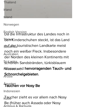
Thailand
Irland
Island
Norwegen
English Version
Da die Infrastruktur des Landes noch in 
Türkei
den Kinderschuhen steckt, ist das Land 
auf der touristischen Landkarte meist 
Südafrika
noch ein weißer Fleck. Insbesondere 
Australien
der Norden des kleinen Kontinents mit 
Sri Lanka
schönen Sandstränden, türkisblauem 
Wasser und 
hervorragenden Tauch- und 
Neuseeland
Schnorchelgebieten
.
Aruba
Ägypten
Tauchen vor Nosy Be
Indonesien
Taucher zieht es vor allem nach Nosy 
Kuba
Be (früher auch Assada oder Nosy 
Antigua & Barbuda