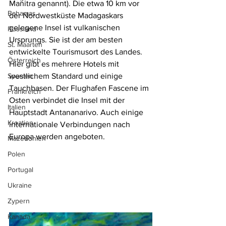
Manitra genannt). Die etwa 10 km vor 
Bahamas
der Nordwestküste Madagaskars 
gelegene Insel ist vulkanischen 
Russland
Ursprungs. Sie ist der am besten 
St. Maarten
entwickelte Tourismusort des Landes. 
Österreich
Hier gibt es mehrere Hotels mit 
Spanien
westlichem Standard und einige 
Tauchbasen. Der Flughafen Fascene im 
Frankreich
Osten verbindet die Insel mit der 
Italien
Hauptstadt Antananarivo. Auch einige 
Kroatien
internationale Verbindungen nach 
Europa werden angeboten.
Mazedonien
Polen
Portugal
Ukraine
Zypern
Kanada