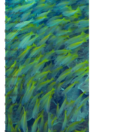
Georgien
Seychellen
Schweden
Barbados
Bonaire
Venezuela
Brasilien
Vietnam
Tschechien
St. Kitts
Kapverden
Kenia
China
Ungarn
Mauritius