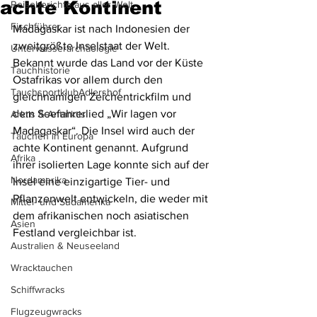
achte Kontinent
Reiseberichte aus aller Welt
Fischführer
Madagaskar ist nach Indonesien der 
zweitgrößte Inselstaat der Welt. 
Unterwasserarchäologie
Bekannt wurde das Land vor der Küste 
Tauchhistorie
Ostafrikas vor allem durch den 
TauchsportklubAdlershof
gleichnamigen Zeichentrickfilm und 
dem Seefahrerlied „Wir lagen vor 
Arktis & Antarktis
Madagaskar“. Die Insel wird auch der 
Tauchen in Europa
achte Kontinent genannt. Aufgrund 
Afrika
ihrer isolierten Lage konnte sich auf der 
Nordamerika
Insel eine einzigartige Tier- und 
Pflanzenwelt entwickeln, die weder mit 
Mittel- und Südamerika
dem afrikanischen noch asiatischen 
Asien
Festland vergleichbar ist.
Australien & Neuseeland
Wracktauchen
Schiffwracks
Flugzeugwracks