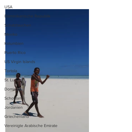
USA
Dominikanische Republik
Schatztauchen
Mexiko
Kolumbien
Puerto Rico
US Virgin Islands
Tortola
St. Lucia
Dominica
Schottland
Jordanien
Griechenland
Vereinigte Arabische Emirate