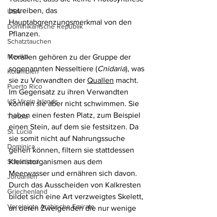
betreiben, das 
USA
Hauptabgrenzungsmerkmal von den 
Dominikanische Republik
Pflanzen.
Schatztauchen
Mexiko
Korallen gehören zu der Gruppe der 
sogenannten Nesseltiere (
Cnidaria
), was 
Kolumbien
sie zu Verwandten der 
Quallen
 macht. 
Puerto Rico
Im Gegensatz zu ihren Verwandten 
US Virgin Islands
können sie aber nicht schwimmen. Sie 
haben einen festen Platz, zum Beispiel 
Tortola
einen Stein, auf dem sie festsitzen. Da 
St. Lucia
sie somit nicht auf Nahrungssuche 
Dominica
gehen können, filtern sie stattdessen 
Schottland
Kleinstorganismen aus dem 
Meerwasser und ernähren sich davon. 
Jordanien
Durch das Ausscheiden von Kalkresten 
Griechenland
bildet sich eine Art verzweigtes Skelett, 
Vereinigte Arabische Emirate
an deren Zweigenden die nur wenige 