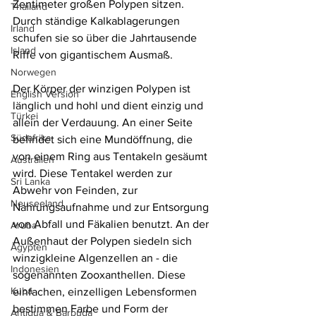
Zentimeter großen Polypen sitzen. 
Thailand
Durch ständige Kalkablagerungen 
Irland
schufen sie so über die Jahrtausende 
Island
Riffe von gigantischem Ausmaß.
Norwegen
Der Körper der winzigen Polypen ist 
English Version
länglich und hohl und dient einzig und 
Türkei
allein der Verdauung. An einer Seite 
Südafrika
befindet sich eine Mundöffnung, die 
von einem Ring aus Tentakeln gesäumt 
Australien
wird. Diese Tentakel werden zur 
Sri Lanka
Abwehr von Feinden, zur 
Neuseeland
Nahrungsaufnahme und zur Entsorgung 
von Abfall und Fäkalien benutzt. An der 
Aruba
Außenhaut der Polypen siedeln sich 
Ägypten
winzigkleine Algenzellen an - die 
Indonesien
sogenannten Zooxanthellen. Diese 
Kuba
einfachen, einzelligen Lebensformen 
bestimmen Farbe und Form der 
Antigua & Barbuda