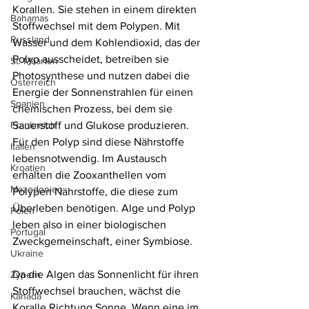
Korallen. Sie stehen in einem direkten 
Bahamas
Stoffwechsel mit dem Polypen. Mit 
Russland
Wasser und dem Kohlendioxid, das der 
Polyp ausscheidet, betreiben sie 
St. Maarten
Photosynthese und nutzen dabei die 
Österreich
Energie der Sonnenstrahlen für einen 
Spanien
chemischen Prozess, bei dem sie 
Frankreich
Sauerstoff und Glukose produzieren. 
Für den Polyp sind diese Nährstoffe 
Italien
lebensnotwendig. Im Austausch 
Kroatien
erhalten die Zooxanthellen vom 
Mazedonien
Polypen Nährstoffe, die diese zum 
Überleben benötigen. Alge und Polyp 
Polen
leben also in einer biologischen 
Portugal
Zweckgemeinschaft, einer Symbiose.
Ukraine
Da die Algen das Sonnenlicht für ihren 
Zypern
Stoffwechsel brauchen, wächst die 
Kanada
Koralle Richtung Sonne. Wenn eine im 