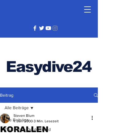
Easydive24
Beitrag
Alle Beiträge
Steven Blum
Alle Beiträge
1. Jan. 2000
3 Min. Lesezeit
KORALLEN
Tauchen in Deutschland