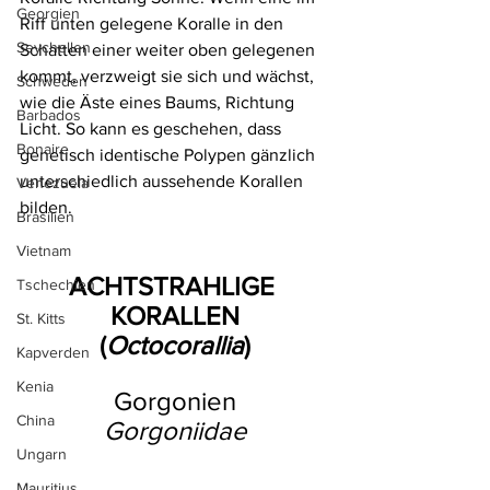
Georgien
Riff unten gelegene Koralle in den 
Seychellen
Schatten einer weiter oben gelegenen 
kommt, verzweigt sie sich und wächst, 
Schweden
wie die Äste eines Baums, Richtung 
Barbados
Licht. So kann es geschehen, dass 
Bonaire
genetisch identische Polypen gänzlich 
unterschiedlich aussehende Korallen 
Venezuela
bilden.
Brasilien
Vietnam
ACHTSTRAHLIGE 
Tschechien
KORALLEN
St. Kitts
(
Octocorallia
)
Kapverden
Kenia
Gorgonien
China
Gorgoniidae
Ungarn
Mauritius