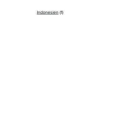
Indonesien
 (1)
SCHWARZE 
KORALLEN / 
DÖRNCHENKORALL
EN
(
Antipatharians)
Myriopathidae
Schwarze Koralle
(
Antipathes fiordensis
)
Black Coral