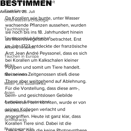
BESTIMMEN
Reiseberichte aus aller Welt
Fischführer
Aktualisiert:
28. Juli
Da Korallen wie bunte, unter Wasser 
Unterwasserarchäologie
wachsende Pflanzen aussehen, wurden 
Tauchhistorie
sie noch bis ins 18. Jahrhundert hinein 
TauchsportklubAdlershof
als Meeresvegetation betrachtet. Erst 
im Jahr 1723 entdeckte der französische 
Arktis & Antarktis
Arzt Jean André Peyssonel, dass es sich 
Tauchen in Europa
bei Korallen um Kalkschalen kleiner 
Afrika
Polypen und somit um Tiere handelt. 
Bei seinen Zeitgenossen stieß diese 
Nordamerika
These aber weitgehend auf Ablehnung. 
Mittel- und Südamerika
Für die Vorstellung, dass diese arm-, 
Asien
beim- und gesichtslosen Gebilde 
Australien & Neuseeland
Lebewesen sein könnten, wurde er von 
seinen Kollegen verlacht und 
Wracktauchen
angegriffen. Heute ist ganz klar, dass 
Schiffwracks
Korallen Tiere sind. Dabei ist die 
Flugzeugwracks
Tatsache, dass die keine Photosynthese 