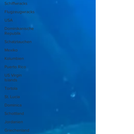
Schiffwracks
Flugzeugwracks
USA
Dominikanische
Republik
Schatztauchen
Mexiko
Kolumbien
Puerto Rico
US Virgin
Islands
Tortola
St. Lucia
Dominica
Schottland
Jordanien
Griechenland