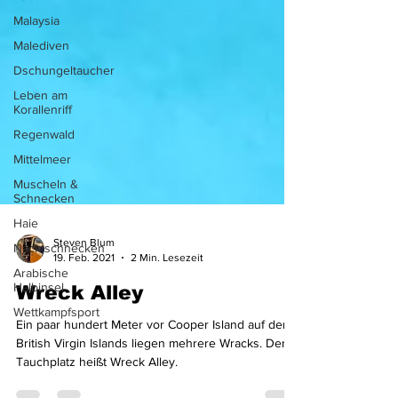
Malaysia
Malediven
Dschungeltaucher
Leben am
Korallenriff
Regenwald
Mittelmeer
Muscheln &
Schnecken
Haie
Nacktschnecken
Steven Blum
Arabische
19. Feb. 2021
2 Min. Lesezeit
Halbinsel
Wettkampfsport
Wreck Alley
Ein paar hundert Meter vor Cooper Island auf den
British Virgin Islands liegen mehrere Wracks. Der
Tauchplatz heißt Wreck Alley.