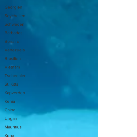
Georgien
Seychellen
Schweden
Barbados
Bonaire
Venezuela
Brasilien
Vietnam
Tschechien
St. Kitts
Kapverden
Kenia
China
Ungarn
Mauritius
Kuba