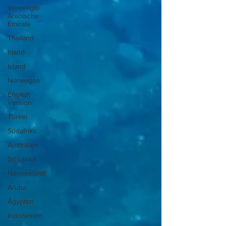
Vereinigte
Arabische
Emirate
Thailand
Irland
Island
Norwegen
English
Version
Türkei
Südafrika
Australien
Sri Lanka
Neuseeland
Aruba
Ägypten
Indonesien