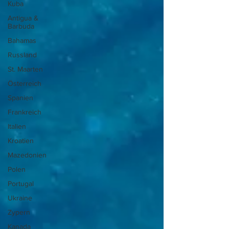
Kuba
Antigua &
Barbuda
Bahamas
Russland
St. Maarten
Österreich
Spanien
Frankreich
Italien
Kroatien
Mazedonien
Polen
Portugal
Ukraine
Zypern
Kanada