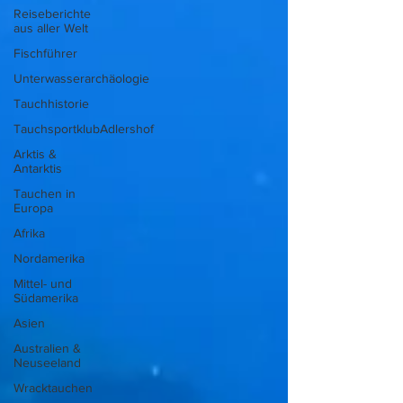
Reiseberichte
aus aller Welt
Fischführer
Unterwasserarchäologie
Tauchhistorie
TauchsportklubAdlershof
Arktis &
Antarktis
Tauchen in
Europa
Afrika
Nordamerika
Mittel- und
Südamerika
Asien
Australien &
Neuseeland
Wracktauchen