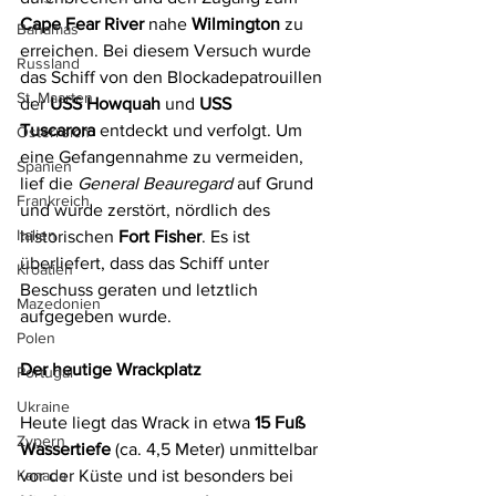
Cape Fear River
 nahe 
Wilmington
 zu 
Bahamas
erreichen. Bei diesem Versuch wurde 
Russland
das Schiff von den Blockadepatrouillen 
St. Maarten
der 
USS Howquah
 und 
USS 
Tuscarora
 entdeckt und verfolgt. Um 
Österreich
eine Gefangennahme zu vermeiden, 
Spanien
lief die 
General Beauregard
 auf Grund 
Frankreich
und wurde zerstört, nördlich des 
Italien
historischen 
Fort Fisher
. Es ist 
überliefert, dass das Schiff unter 
Kroatien
Beschuss geraten und letztlich 
Mazedonien
aufgegeben wurde.
Polen
Der heutige Wrackplatz
Portugal
Ukraine
Heute liegt das Wrack in etwa 
15 Fuß 
Zypern
Wassertiefe
 (ca. 4,5 Meter) unmittelbar 
Kanada
vor der Küste und ist besonders bei 