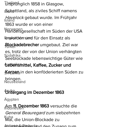
Thailand
ursprünglich 1858 in Glasgow, 
Schottland, als ziviles Schiff namens 
Irland
Havelock
 gebaut wurde. Im Frühjahr 
Island
1863 wurde er von einer 
Norwegen
Handelsgesellschaft im Süden der USA 
English Version
erworben und für den Einsatz als 
Blockadebrecher
 umgebaut. Ziel war 
Türkei
es, trotz der von der Union verhängten 
Südafrika
Seeblockade lebenswichtige Güter wie 
Australien
Lebensmittel, Kaffee, Zucker und 
Kerzen
 in den konföderierten Süden zu 
Sri Lanka
bringen.
Neuseeland
Aruba
Untergang im Dezember 1863
Ägypten
Am 
11. Dezember 1863
 versuchte die 
Indonesien
General Beauregard
 zum siebzehnten 
Kuba
Mal, die Union-Blockade zu 
Antigua & Barbuda
durchbrechen und den Zugang zum 