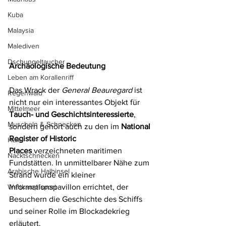
Kuba
Malaysia
Malediven
Dschungeltaucher
Archäologische Bedeutung
Leben am Korallenriff
Das Wrack der 
General Beauregard
 ist 
Regenwald
nicht nur ein interessantes Objekt für 
Mittelmeer
Tauch- und Geschichtsinteressierte
, 
Muscheln & Schnecken
sondern gehört auch zu den im 
National 
Register of Historic 
Haie
Places
 verzeichneten maritimen 
Nacktschnecken
Fundstätten. In unmittelbarer Nähe zum 
Arabische Halbinsel
Strand wurde ein kleiner 
Wettkampfsport
Informationspavillon errichtet, der 
Besuchern die Geschichte des Schiffs 
und seiner Rolle im Blockadekrieg 
erläutert.