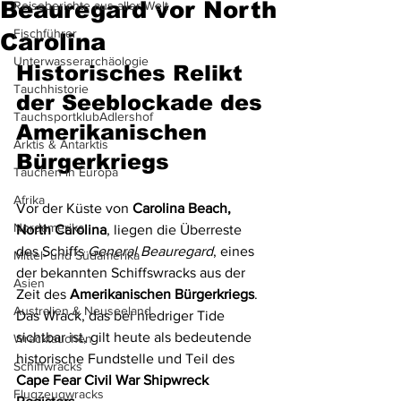
Beauregard vor North
Reiseberichte aus aller Welt
Fischführer
Carolina
Unterwasserarchäologie
Historisches Relikt 
Tauchhistorie
der Seeblockade des 
TauchsportklubAdlershof
Amerikanischen 
Arktis & Antarktis
Bürgerkriegs
Tauchen in Europa
Afrika
Vor der Küste von 
Carolina Beach, 
Nordamerika
North Carolina
, liegen die Überreste 
des Schiffs 
General Beauregard
, eines 
Mittel- und Südamerika
der bekannten Schiffswracks aus der 
Asien
Zeit des 
Amerikanischen Bürgerkriegs
. 
Australien & Neuseeland
Das Wrack, das bei niedriger Tide 
sichtbar ist, gilt heute als bedeutende 
Wracktauchen
historische Fundstelle und Teil des 
Schiffwracks
Cape Fear Civil War Shipwreck 
Flugzeugwracks