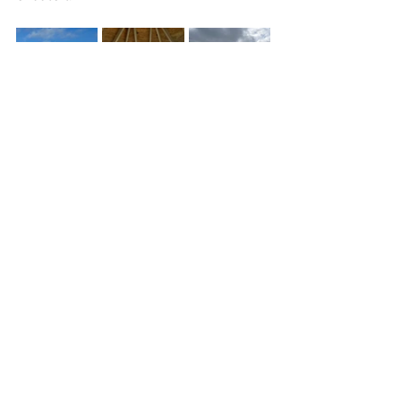
Die Überreste des Schiffs dienen heute 
sowohl der 
maritimen Archäologie
 als 
auch der Bewusstseinsbildung über die 
weitreichenden Effekte der 
Seeblockaden auf die 
Versorgungslinien im Bürgerkrieg. Sie 
stehen zugleich als Mahnmal für die 
technischen und menschlichen 
Herausforderungen dieser Epoche der 
amerikanischen Geschichte.
Wracktauchen
Unterwasserarchäologie
Nordamerika
USA
Unterwasserarchäologie