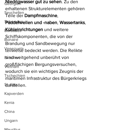
Niedrigwasser gut zu sehen
. Zu den 
Georgien
erhaltenen Strukturelementen gehören 
Seychellen
Teile der 
Dampfmaschine
, 
Schweden
Paddelwellen und -naben
, 
Wassertanks
, 
Kühleinrichtungen
 und weitere 
Barbados
Schiffskomponenten, die von der 
Bonaire
Brandung und Sandbewegung nur 
Venezuela
teilweise bedeckt werden. Die Relikte 
sind weitgehend unberührt von 
Brasilien
großflächigen Bergungsversuchen, 
Vietnam
wodurch sie ein wichtiges Zeugnis der 
Tschechien
maritimen Infrastruktur des Bürgerkriegs 
St. Kitts
darstellen.
Kapverden
Kenia
China
Ungarn
Mauritius