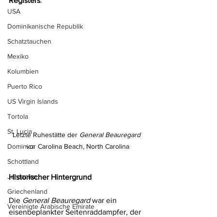
Registers
.
USA
Dominikanische Republik
Schatztauchen
Mexiko
Kolumbien
Puerto Rico
US Virgin Islands
Tortola
St. Lucia
Letzte Ruhestätte der 
General Beauregard
Dominica
vor Carolina Beach, North Carolina
Schottland
Jordanien
Historischer Hintergrund
Griechenland
Die 
General Beauregard
 war ein 
Vereinigte Arabische Emirate
eisenbeplankter Seitenraddampfer, der 