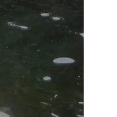
Malaysia
Malediven
Dschungeltaucher
Leben am
Korallenriff
Regenwald
Mittelmeer
Muscheln &
Schnecken
Haie
Nacktschnecken
Arabische
Halbinsel
Wettkampfsport