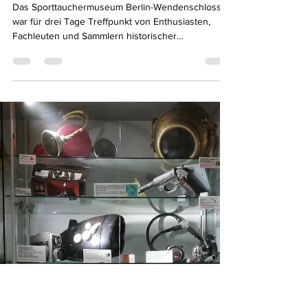
HTG Treffen 2026:
Tauchgeschichte zum
Anfassen
Das Sporttauchermuseum Berlin-Wendenschloss
war für drei Tage Treffpunkt von Enthusiasten,
Fachleuten und Sammlern historischer
Tauchtechnik. Vom 12. bis 14. Juni 2026 bot die
Jahrestagung der Historischen
Tauchergesellschaft e.V. ein vielseitiges Programm,
das Austausch, Fachwissen und gemeinsames
Erleben miteinander verband. Sogar aus der
Schweiz und aus Tschechien waren Gäste
angereist.