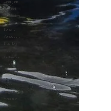
Georgien
Seychellen
Schweden
Barbados
Bonaire
Venezuela
Brasilien
Vietnam
Tschechien
St. Kitts
Kapverden
Kenia
China
Ungarn
Mauritius
Kuba