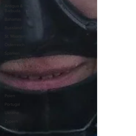
Antigua &
Barbuda
Bahamas
Russland
St. Maarten
Österreich
Spanien
Frankreich
Italien
Kroatien
Mazedonien
Polen
Portugal
Ukraine
Zypern
Kanada