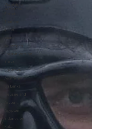
Vereinigte
Arabische
Emirate
Thailand
Irland
Island
Norwegen
English Version
Türkei
Südafrika
Australien
Sri Lanka
Neuseeland
Aruba
Ägypten
Indonesien
Kuba