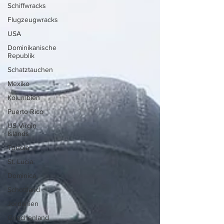
Schiffwracks
Flugzeugwracks
USA
Dominikanische
Republik
Schatztauchen
Mexiko
Kolumbien
Puerto Rico
US Virgin
Islands
Tortola
St. Lucia
Dominica
Schottland
Jordanien
Griechenland