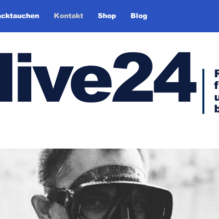
cktauchen
Kontakt
Shop
Blog
dive24