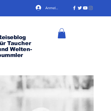
Anmelden
Reiseblog
für Taucher
und Welten-
bummler