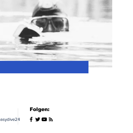
Folgen:
asydive24