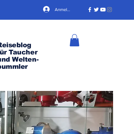
Anmelden
Reiseblog
für Taucher
und Welten-
bummler