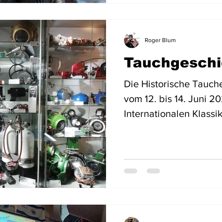
Tauchergesellschaft e.V
Programm, das Austau
gemeinsames Erleben 
Roger Blum
Sogar aus der Schwei
Tauchgeschi
waren Gäste angereist
Die Historische Tauche
vom 12. bis 14. Juni 2026 zum 18.
Internationalen Klassi
Austragungsort ist d
Berlin-Wendenschloss