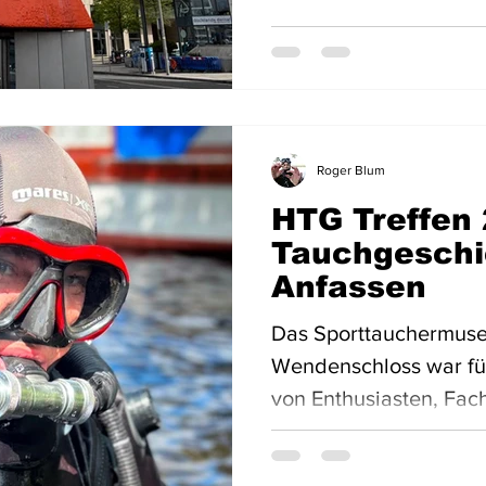
Roger Blum
HTG Treffen 
Tauchgeschi
Anfassen
Das Sporttauchermuse
Wendenschloss war für
von Enthusiasten, Fa
historischer Tauchtech
2026 bot die Jahresta