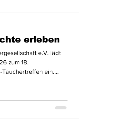
. ein vielseitiges
sch, Fachwissen und
miteinander verband.
z und aus Tschechien
chte erleben
.
rgesellschaft e.V. lädt
k-Tauchertreffen ein.
as Sporttauchermuseum
.