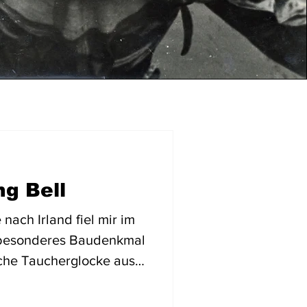
ng Bell
ach Irland fiel mir im
 besonderes Baudenkmal
sche Taucherglocke aus
italter. Als begeisterter
interessiert.