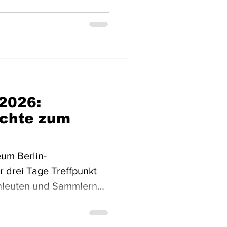
2026:
chte zum
um Berlin-
 drei Tage Treffpunkt
chleuten und Sammlern
nik. Vom 12. bis 14. Juni
gung der Historischen