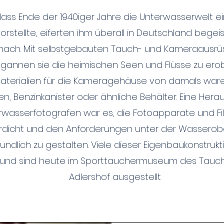
Hass Ende der 1940iger Jahre die Unterwasserwelt e
orstellte, eiferten ihm überall in Deutschland begei
nach. Mit selbstgebauten Tauch- und Kameraausr
gannen sie die heimischen Seen und Flüsse zu erob
terialien für die Kameragehäuse von damals ware
en, Benzinkanister oder ähnliche Behälter. Eine Her
rwasserfotografen war es, die Fotoapparate und F
dicht und den Anforderungen unter der Wasserob
undlich zu gestalten. Viele dieser Eigenbaukonstruk
 und sind heute im Sporttauchermuseum des Tauch
Adlershof ausgestellt