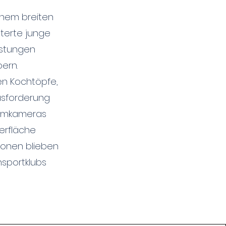
inem breiten
sterte junge
üstungen
ern.
n Kochtöpfe,
ausforderung
ilmkameras
erfläche
tionen blieben
sportklubs