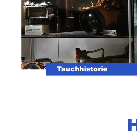
Tauchhistorie
H