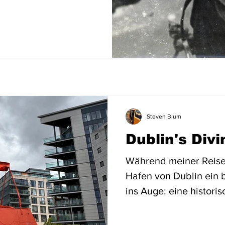
Steven Blum
Dublin's Divi
Während meiner Reise n
Hafen von Dublin ein
ins Auge: eine histori
dem viktorianischen Ze
Taucher war ich sofort 