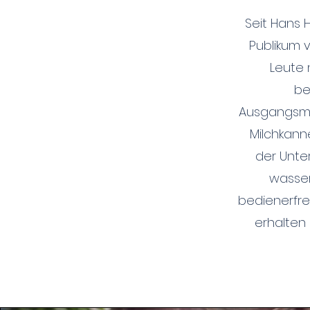
Seit Hans 
Publikum v
Leute 
be
Ausgangsma
Milchkann
der Unte
wasser
bedienerfre
erhalten