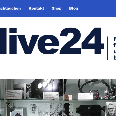
cktauchen
Kontakt
Shop
Blog
dive24