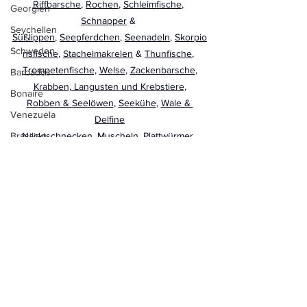
Riffbarsche
, 
Rochen
, 
Schleimfische
, 
Georgien
Schnapper
 & 
Seychellen
Süßlippen
, 
Seepferdchen
, 
Seenadeln
, 
Skorpio
Schweden
nsfische
, 
Stachelmakrelen
 & 
Thunfische
, 
Trompetenfische,
Welse
, 
Zackenbarsche
, 
Barbados
Krabben, Langusten und Krebstiere
, 
Bonaire
Robben & Seelöwen
, 
Seekühe
, 
Wale & 
Venezuela
Delfine
Brasilien
Nacktschnecken
, 
Muscheln
, 
Plattwürmer
, 
Schnecken
, 
Seeigel
, 
Seesterne
, 
Vietnam
Federsterne
, 
Tintenfische
, 
Quallen
Tschechien
Anemonen
, 
Korallen
, 
St. Kitts
Schwämme
, 
Seescheiden
Kapverden
Fischführer Indischer Ozean
Kenia
China
Ungarn
Mauritius