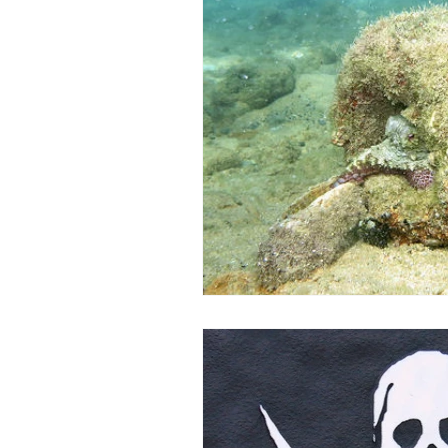
Mittel- und Südamerika
Asien
USA
Dominikanische Republik
Tortola
St. Lucia
Dominic