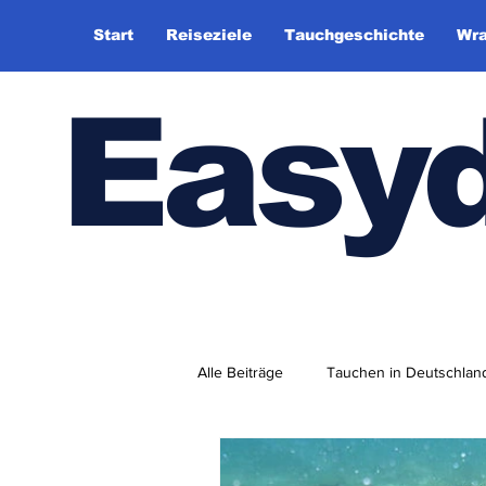
Start
Reiseziele
Tauchgeschichte
Wra
Easy
Alle Beiträge
Tauchen in Deutschlan
Tauchhistorie
TauchsportklubA