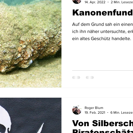
14. Apr. 2022
2 Min. Leseze
Kanonenfund
Australien & Neuseeland
Wracktauchen
Schiffwracks
Auf dem Grund sah ein einen
ich ihn näher untersuchte, er
ein altes Geschütz handelte.
Schatztauchen
Mexiko
Kolumbien
Puerto Rico
a
Schottland
Jordanien
Griechenland
Vereinigte 
Roger Blum
19. Feb. 2021
6 Min. Leseze
Von Silbersch
Piratenschät