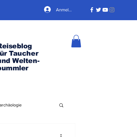
Anmelden
Reiseblog
für Taucher
und Welten-
bummler
archäologie
Nordamerika