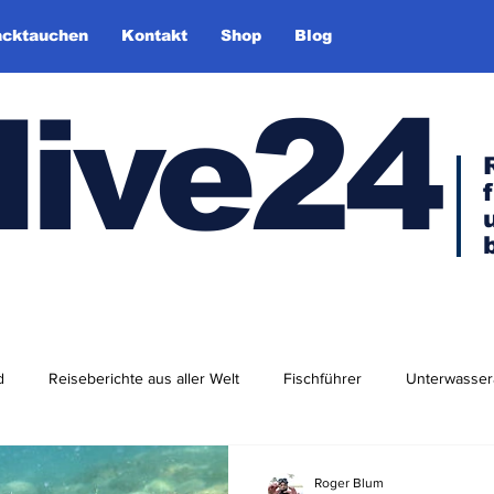
cktauchen
Kontakt
Shop
Blog
dive24
d
Reiseberichte aus aller Welt
Fischführer
Unterwasser
dlershof
Arktis & Antarktis
Tauchen in Europa
Afrika
Roger Blum