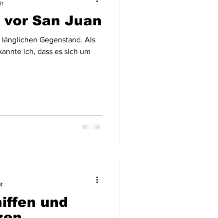
it
 vor San Juan
Flugzeugwracks
 länglichen Gegenstand. Als
kannte ich, dass es sich um
US Virgin Islands
Arabische Emirate
it
iffen und
zen