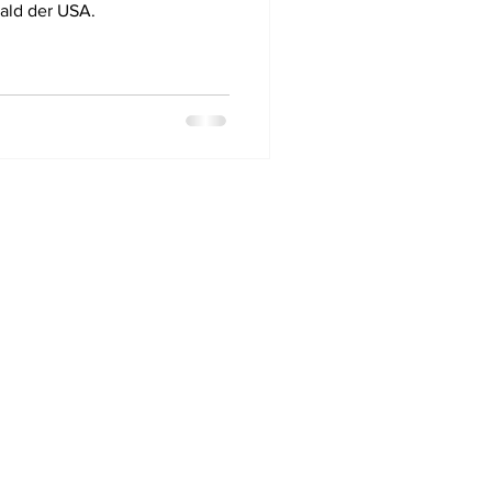
ald der USA.
Start
Reiseziele
Tauchgeschichte
Wracktauchen