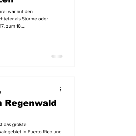
hrei war auf den
chteter als Stürme oder
. zum 18....
t
m Regenwald
st das größte
dgebiet in Puerto Rico und