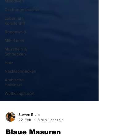
Malediven
Dschungeltaucher
Leben am
Korallenriff
Regenwald
Mittelmeer
Muscheln &
Schnecken
Haie
Nacktschnecken
Arabische
Halbinsel
Wettkampfsport
Steven Blum
22. Feb.
3 Min. Lesezeit