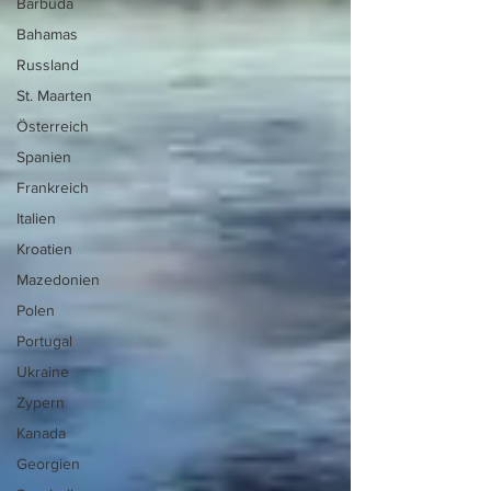
Barbuda
Bahamas
Russland
St. Maarten
Österreich
Spanien
Frankreich
Italien
Kroatien
Mazedonien
Polen
Portugal
Ukraine
Zypern
Kanada
Georgien