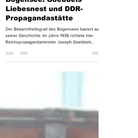
Steven Blum
22. Jan.
2 Min. Lesezeit
Bogensee: Goebbels
Liebesnest und DDR-
Propagandastätte
Der Bekanntheitsgrad des Bogensees basiert auf
seiner Geschichte. Im Jahre 1936 richtete hier
Reichspropagandaminister Joseph Goebbels
seinen Landsitz ein. Den „Waldhof am Bogensee“
benutzte er als Amtssitz, Erholungsstätte und
„Liebesnest“. Hier traf er sich heimlich mit der
tschechischen Schauspielerin Lida Baarova sowie
andere Liebhaberinnen wie Anneliese Uhrig. Diese
Affären brachten ihm auch den Beinamen „Bock
von Babelsberg“ ein. Noch heute sind der Waldhof
und die Nebe