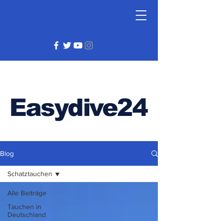
Easydive24
Blog
Schatztauchen
Alle Beiträge
Tauchen in
Deutschland