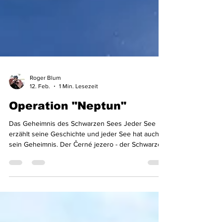
Roger Blum
12. Feb.
1 Min. Lesezeit
Operation "Neptun"
Das Geheimnis des Schwarzen Sees Jeder See
erzählt seine Geschichte und jeder See hat auch
sein Geheimnis. Der Černé jezero - der Schwarze
See – an der tschechisch-deutschen Grenze ist
der größte Gletschersee im Böhmerwald und der
größte natürliche See Tschechiens. Aufgrund der
Lage an der Grenze war er bis zum Fall des