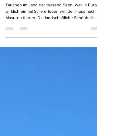
Blaue Masuren
Tauchen im Land der tausend Seen. Wer in Europa
wirklich einmal Stille erleben will, der muss nach
Masuren fahren. Die landschaftliche Schönheit
dieser Region im ehemaligen Ostpreußen ist
legendär. Unberührte Landschaften und
ursprüngliche Dörfer, in denen die Zeit stehen
geblieben zu scheint. In den tiefen Wäldern
kommen Wölfe und Luchse vor, in sumpfigen
Regionen trifft man auch auf den mächtigen Elch.