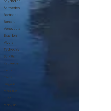
Seychellen
Schweden
Barbados
Bonaire
Venezuela
Brasilien
Vietnam
Tschechien
St. Kitts
Kapverden
Kenia
China
Ungarn
Mauritius
Kuba
Malaysia