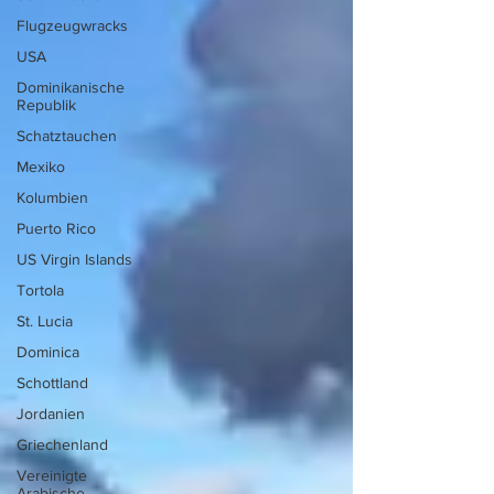
Flugzeugwracks
USA
Dominikanische
Republik
Schatztauchen
Mexiko
Kolumbien
Puerto Rico
US Virgin Islands
Tortola
St. Lucia
Dominica
Schottland
Jordanien
Griechenland
Vereinigte
Arabische