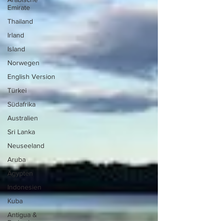
Emirate
Thailand
Irland
Island
Norwegen
English Version
Türkei
Südafrika
Australien
Sri Lanka
Neuseeland
Aruba
Ägypten
Indonesien
Kuba
Antigua &