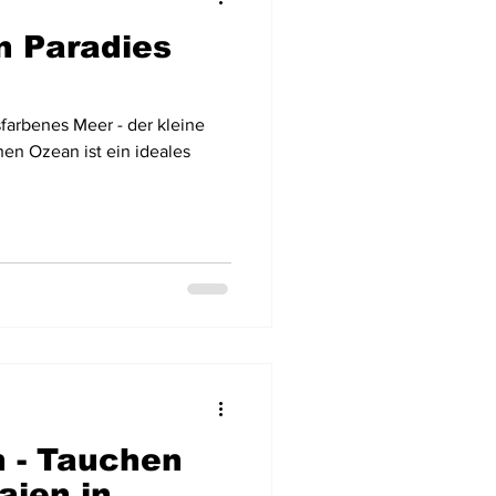
in Paradies
Flugzeugwracks
farbenes Meer - der kleine
US Virgin Islands
chen Ozean ist ein ideales
Arabische Emirate
n - Tauchen
aien in