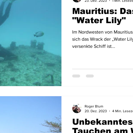
23. Dez. 2023
1 Min. Leseze
Mauritius: D
"Water Lily"
Im Nordwesten von Mauritius 
sich das Wrack der „Water Li
versenkte Schiff ist...
Roger Blum
20. Dez. 2023
4 Min. Lesez
Unbekanntes
Tauchen am W