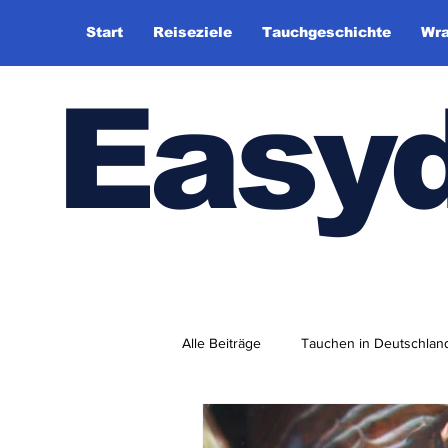
Start
Reiseziele
Tauchgeschichte
Wra
Easy
Alle Beiträge
Tauchen in Deutschlan
Tauchhistorie
TauchsportklubA