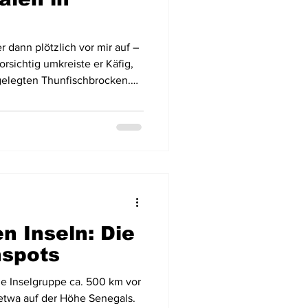
 dann plötzlich vor mir auf –
orsichtig umkreiste er Käfig,
gelegten Thunfischbrocken.
n der Leere und tauchte von
 Von der dem Hai
ivität war nichts zu spüren.
n Inseln: Die
hspots
e Inselgruppe ca. 500 km vor
etwa auf der Höhe Senegals.