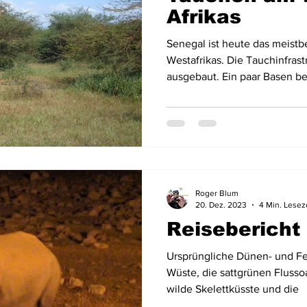
Afrikas
Senegal ist heute das meistb
Westafrikas. Die Tauchinfrastr
ausgebaut. Ein paar Basen b
Roger Blum
20. Dez. 2023
4 Min. Lesez
Reisebericht
Ursprüngliche Dünen- und Fe
Wüste, die sattgrünen Flussoa
wilde Skelettküsste und die