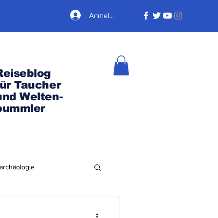
Anmelden
Reiseblog
für Taucher
und Welten-
bummler
archäologie
Nordamerika