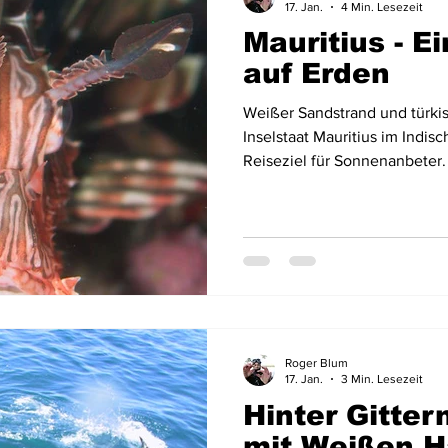
17. Jan.
4 Min. Lesezeit
Mauritius - E
Australien & Neuseeland
Wracktauchen
Schiffwracks
auf Erden
Weißer Sandstrand und türkis
Schatztauchen
Mexiko
Kolumbien
Puerto Rico
Inselstaat Mauritius im Indis
Reiseziel für Sonnenanbeter.
a
Schottland
Jordanien
Griechenland
Vereinigte 
Roger Blum
17. Jan.
3 Min. Lesezeit
Hinter Gitter
mit Weißen H