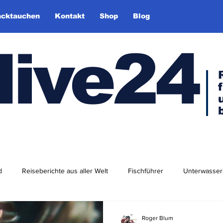
cktauchen
Kontakt
Shop
Blog
dive24
d
Reiseberichte aus aller Welt
Fischführer
Unterwasser
dlershof
Arktis & Antarktis
Tauchen in Europa
Afrika
Roger Blum