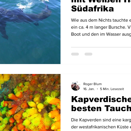
Südafrika
Wie aus dem Nichts tauchte er
ein ca. 4 m langer Bursche. V
Boot und den im Wasser aus
Dann verschwand er wieder i
einer anderen Richtung auf.
nachgesagten blinden Aggress
Roger Blum
16. Jan.
5 Min. Lesezeit
Kapverdische
besten Tauc
Die Kapverden sind eine karg
der westafrikanischen Küste 