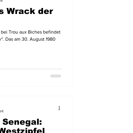
it
as Wrack der
bei Trou aux Biches befindet
ly“. Das am 30. August 1980
eit
 Senegal:
estzipfel