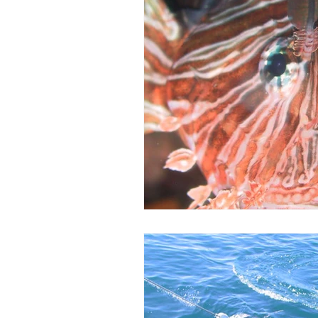
Mittel- und Südamerika
Asien
USA
Dominikanische Republik
Tortola
St. Lucia
Dominic