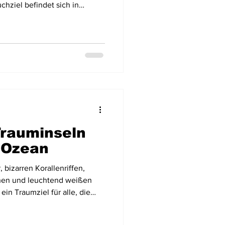
chziel befindet sich in
nsel Santiago. Etwa 2 Stunden
n Praia, der Hauptstadt der
zu gelangen. Die Straße ist
Trauminseln
 Ozean
bizarren Korallenriffen,
chen und leuchtend weißen
ein Traumziel für alle, die
den, Tauchen, Schnorcheln.