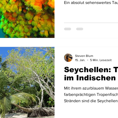
Ein absolut sehenswertes Tau
Tarrafal im Nordwesten der I
benötigt man mit dem Auto vo
Kapverden, um nach Tarrafal 
gut ausgebaut.
Steven Blum
15. Jan.
5 Min. Lesezeit
Seychellen: 
im Indischen
Mit ihrem azurblauem Wasser, 
farbenprächtigen Tropenfis
Stränden sind die Seychellen 
nichts anderes wollen als Ba