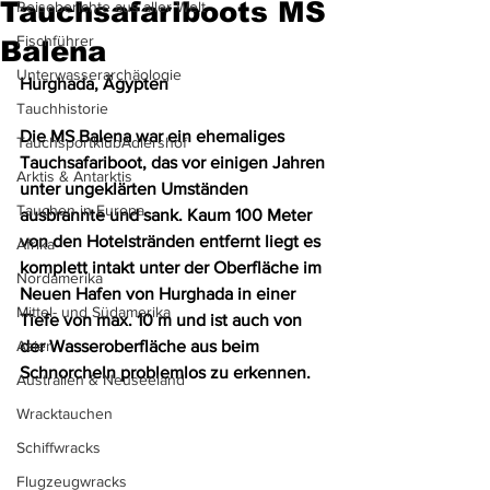
Tauchsafariboots MS
Reiseberichte aus aller Welt
Fischführer
Balena
Unterwasserarchäologie
Hurghada, Ägypten
Tauchhistorie
Die MS Balena war ein ehemaliges 
TauchsportklubAdlershof
Tauchsafariboot, das vor einigen Jahren 
Arktis & Antarktis
unter ungeklärten Umständen 
Tauchen in Europa
ausbrannte und sank. Kaum 100 Meter 
von den Hotelstränden entfernt liegt es 
Afrika
komplett intakt unter der Oberfläche im 
Nordamerika
Neuen Hafen von Hurghada in einer 
Mittel- und Südamerika
Tiefe von max. 10 m und ist auch von 
Asien
der Wasseroberfläche aus beim 
Schnorcheln problemlos zu erkennen.
Australien & Neuseeland
Wracktauchen
Schiffwracks
Flugzeugwracks