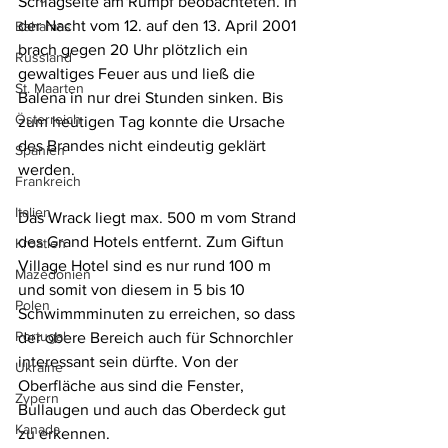
Schlagseite am Rumpf beobachteten. In 
der Nacht vom 12. auf den 13. April 2001 
Bahamas
brach gegen 20 Uhr plötzlich ein 
Russland
gewaltiges Feuer aus und ließ die 
St. Maarten
Balena in nur drei Stunden sinken. Bis 
Österreich
zum heutigen Tag konnte die Ursache 
des Brandes nicht eindeutig geklärt 
Spanien
werden.
Frankreich
Italien
Das Wrack liegt max. 500 m vom Strand 
des Grand Hotels entfernt. Zum Giftun 
Kroatien
Village Hotel sind es nur rund 100 m 
Mazedonien
und somit von diesem in 5 bis 10 
Polen
Schwimmminuten zu erreichen, so dass 
Portugal
der obere Bereich auch für Schnorchler 
interessant sein dürfte. Von der 
Ukraine
Oberfläche aus sind die Fenster, 
Zypern
Bullaugen und auch das Oberdeck gut 
Kanada
zu erkennen.