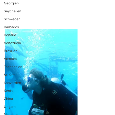
Georgien
Seychellen
Schweden
Barbados
Bonaire
Venezuela
Brasilien
Vietnam
Tschechien
St. Kitts
Kapverden
Kenia
China
Ungarn
Mauritius