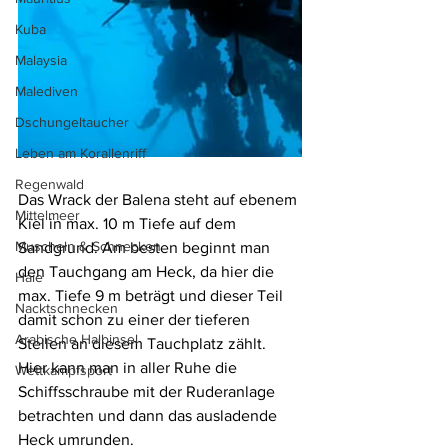
Kuba
Malaysia
Malediven
Dschungeltaucher
Leben am Korallenriff
Regenwald
Das Wrack der Balena steht auf ebenem 
Mittelmeer
Kiel in max. 10 m Tiefe auf dem 
Muscheln & Schnecken
Sandgrund. Am besten beginnt man 
den Tauchgang am Heck, da hier die 
Haie
max. Tiefe 9 m beträgt und dieser Teil 
Nacktschnecken
damit schon zu einer der tieferen 
Arabische Halbinsel
Stellen an diesem Tauchplatz zählt. 
Hier kann man in aller Ruhe die 
Wettkampfsport
Schiffsschraube mit der Ruderanlage 
betrachten und dann das ausladende 
Heck umrunden.