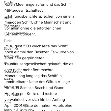
Thailand
Roten Meer angelaufen und das Schiff 
Irland
"runtergewirtschaftet". 
Erfahrungsberichte sprechen von einem 
Island
"maroden Schiff, ohne Mannschaft und 
Norwegen
vor allen ohne die erforderlichen 
English Version
Genehmigungen".
Türkei
Im August 1999 wechselte das Schiff 
Südafrika
noch einmal den Besitzer. Es wurde von 
Australien
einer neu gegründeten 
Sri Lanka
Tauchreisengesellschaft gekauft, die es 
aber nicht mehr flott machte. 
Neuseeland
Monatelang lang lag das Schiff in 
Aruba
unmittelbarer Nähe des Giftun Village 
Ägypten
Hotel, El Samaka Beach und Grand 
Hotel an der Kette und rostete 
Indonesien
verwahrlost vor sich hin bis Anfang 
Kuba
April 2001 Gäste der nahen Hotels eine 
Antigua & Barbuda