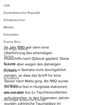
USA
Dominikanische Republik
Schatztauchen
Mexiko
Kolumbien
Puerto Rico
Im Jahr 1990 war dann eine 
US Virgin Islands
Überführung des ehemaligen 
Tortola
Postschiffs nach Djibouti geplant. Diese 
St. Lucia
konnte aber wegen des damaligen 
Krieges in Somalia nicht durchgeführt 
Dominica
werden, so dass das Schiff für eine 
Schottland
Saison nach Malta ging. Ab 1992 wurde 
Jordanien
die Balena fest in Hurghada stationiert, 
um von dort aus zu Tauchkreuzfahrten 
Griechenland
aufzubrechen. In den folgenden Jahren 
Vereinigte Arabische Emirate
wurden zahlreiche Tauchplätze im 