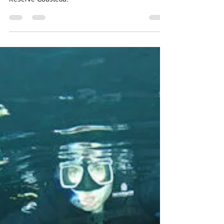
Roger Blum
15. März 2025
3 Min. Lesezeit
Guadeloupe - Ein
Schmetterling im Meer
Das beste Tauchgebiet von Guadeloupe ist das
Réserve Cousteau.