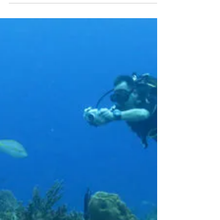
11. Aug. 2025
2 Min. Lesezeit
Piratenjagd in Saint
Thomas
In der Nacht des 9. August 1683 lag die HMS
Francis unter dem Kommando von Kapitän Charles
Carlile vor dem Hafen von Saint Thomas – dem
heutigen Charlotte Amalie. Dort entdeckte Carlile
ein großes, bewaffnetes Schiff, das die Flagge
eines englischen Kriegsschiffes führte.