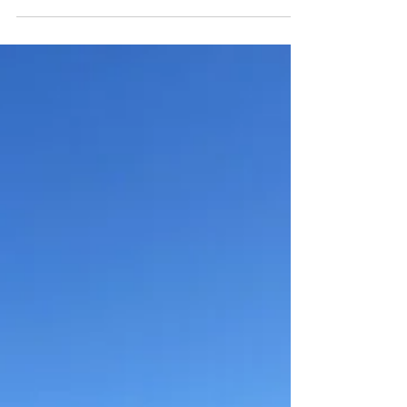
Die Falkland-Inseln liegen etwa 650 km östlich der
Südspitze Argentiniens im rauen Südwestatlantik.
Das Klima ist kalt, windig und nass. An rund 250
Tagen im Jahr regnet es und es weht ein ständiger
Wind mit einer Geschwindigkeit von
durchschnittlich 30 km/h. Die Wintertemperaturen
liegen im Schnitt bei 1,7 ° C, die
Sommertemperaturen bei 9,4 ° C. Die Vegetation
der Insel spiegelt die harten Bedingungen wider:
Es gibt kaum Bäume, viele Gräser und niedriges
Buschwerk.