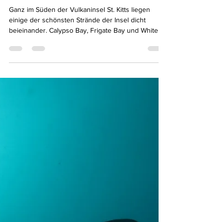
Steven Blum
12. Jan.
3 Min. Lesezeit
St. Kitts & Nevis:
Zuckerinsel mit Lavaherz
Ganz im Süden der Vulkaninsel St. Kitts liegen
einige der schönsten Strände der Insel dicht
beieinander. Calypso Bay, Frigate Bay und White
House Bay beeindrucken mit ihrem dunklen
Vulkansand und einer entspannten, ursprünglichen
Atmosphäre. Hier lässt es sich wunderbar zur Ruhe
kommen, barfuß im warmen Sand, mit Blick auf das
türkisfarbene Meer. Vereinzelte Palmen spenden
angenehmen Schatten und unterstreichen das
karibische Flair. Besonders lebendig ist der South
Friars Bea