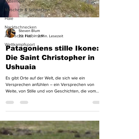
Mittelmeer
Muscheln & Schnecken
Haie
Nacktschnecken
Arabische Halbinsel
Wettkampfsport
Steven Blum
23. Feb.
2 Min. Lesezeit
Patagoniens stille Ikone:
Die Saint Christopher in
Ushuaia
Es gibt Orte auf der Welt, die sich wie ein
Versprechen anfühlen – ein Versprechen von
Weite, von Stille und von Geschichten, die vom
Wind erzählt werden. Ushuaia, die südlichste Stadt
der Welt, ist genau so ein Ort. Nur wenige Schritte
vom touristischen Zentrum entfernt liegt eines der