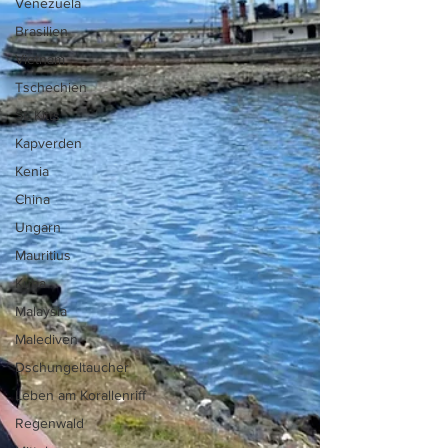
Venezuela
Brasilien
Vietnam
Tschechien
St. Kitts
Kapverden
Kenia
China
Ungarn
Mauritius
Kuba
Malaysia
Malediven
Dschungeltaucher
Leben am Korallenriff
Regenwald