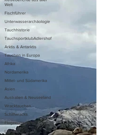
Welt
Fischführer
Unterwasserarchäologie
Tauchhistorie
TauchsportklubAdlershof
Arktis & Antarktis
Tauchen in Europa
Afrika
Nordamerika
Mittel- und Südamerika
Asien
Australien & Neuseeland
Wracktauchen
Schiffwracks
Flugzeugwracks
USA