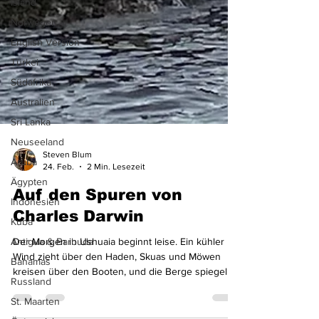
Island
Norwegen
English Version
Türkei
Südafrika
Australien
Sri Lanka
Neuseeland
Aruba
Steven Blum
Ägypten
24. Feb.
2 Min. Lesezeit
Indonesien
Auf den Spuren von
Kuba
Charles Darwin
Antigua & Barbuda
Bahamas
Der Morgen in Ushuaia beginnt leise. Ein kühler
Russland
Wind zieht über den Haden, Skuas und Möwen
kreisen über den Booten, und die Berge spiegeln
St. Maarten
sich im grauen Wasser. Hier am Ende der Welt