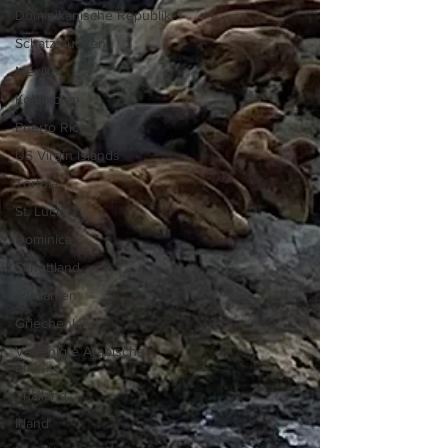
Dominikanische Republik
Schatztauchen
Mexiko
Kolumbien
Puerto Rico
US Virgin Islands
Tortola
St. Lucia
Dominica
Schottland
Jordanien
Griechenland
Vereinigte Arabische
Emirate
Thailand
Irland