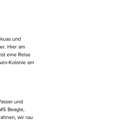
Flugzeugwracks
Skuas und 
US Virgin Islands
er. Hier am 
ist eine Reise 
öwen-Kolonie am 
Arabische Emirate
Wasser und 
MS Beagle, 
rahnen, wir rau 