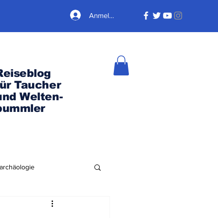
Anmelden
Reiseblog
für Taucher
und Welten-
bummler
archäologie
Nordamerika