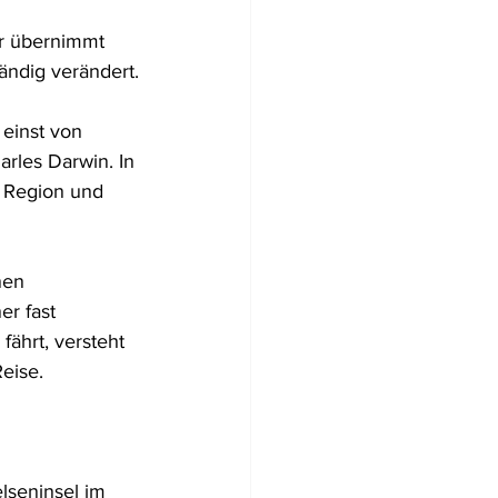
r übernimmt 
ändig verändert.
einst von 
rles Darwin. In 
 Region und 
nen 
r fast 
ährt, versteht 
Reise.
lseninsel im 