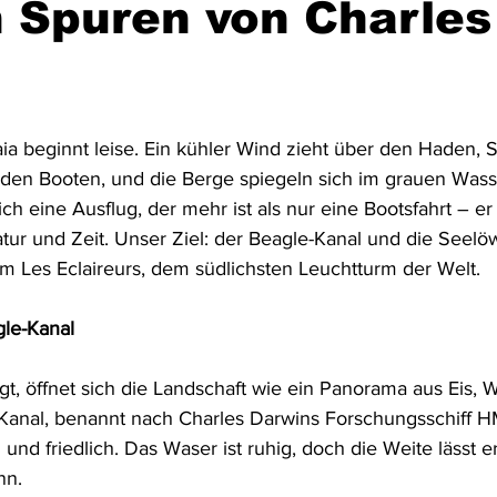
 Spuren von Charles
Australien & Neuseeland
Wracktauchen
Schiffwracks
a beginnt leise. Ein kühler Wind zieht über den Haden, 
Schatztauchen
Mexiko
Kolumbien
Puerto Rico
den Booten, und die Berge spiegeln sich im grauen Wass
ch eine Ausflug, der mehr ist als nur eine Bootsfahrt – er 
tur und Zeit. Unser Ziel: der Beagle-Kanal und die Seel
a
Schottland
Jordanien
Griechenland
Vereinigte 
 Les Eclaireurs, dem südlichsten Leuchtturm der Welt.
gle-Kanal
gt, öffnet sich die Landschaft wie ein Panorama aus Eis, 
Kanal, benannt nach Charles Darwins Forschungsschiff H
d und friedlich. Das Waser ist ruhig, doch die Weite lässt e
nn.