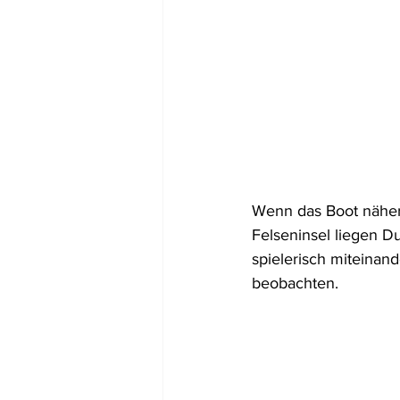
Wenn das Boot näher k
Felseninsel liegen D
spielerisch miteina
beobachten.