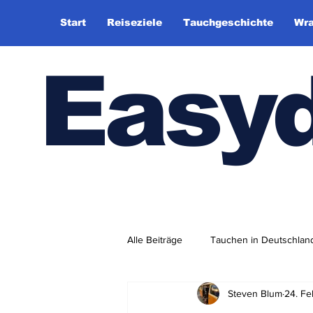
Start
Reiseziele
Tauchgeschichte
Wra
Easy
Alle Beiträge
Tauchen in Deutschlan
Steven Blum
24. Fe
Tauchhistorie
TauchsportklubA