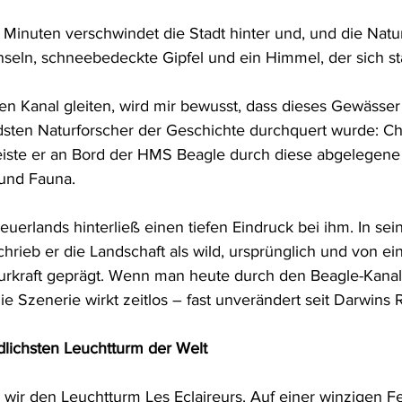
inuten verschwindet die Stadt hinter und, und die Natu
Inseln, schneebedeckte Gipfel und ein Himmel, der sich st
n Kanal gleiten, wird mir bewusst, dass dieses Gewässer 
ten Naturforscher der Geschichte durchquert wurde: Cha
eiste er an Bord der HMS Beagle durch diese abgelegene
 und Fauna.
uerlands hinterließ einen tiefen Eindruck bei ihm. In sei
ieb er die Landschaft als wild, ursprünglich und von eine
rkraft geprägt. Wenn man heute durch den Beagle-Kanal f
e Szenerie wirkt zeitlos – fast unverändert seit Darwins 
lichsten Leuchtturm der Welt
 wir den Leuchtturm Les Eclaireurs. Auf einer winzigen Fe