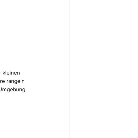
r kleinen 
re rangeln 
e Umgebung 