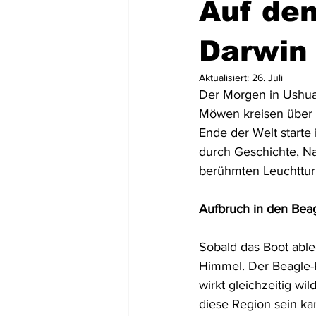
Auf den
Mittel- und Südamerika
Asien
Darwin
Aktualisiert:
26. Juli
Der Morgen in Ushuai
USA
Dominikanische Republik
Möwen kreisen über 
Ende der Welt starte i
durch Geschichte, Na
Tortola
St. Lucia
Dominic
berühmten Leuchtturm
Aufbruch in den Bea
Sobald das Boot able
Himmel. Der Beagle-
wirkt gleichzeitig wil
diese Region sein ka