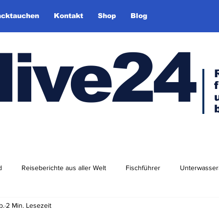
cktauchen
Kontakt
Shop
Blog
dive24
d
Reiseberichte aus aller Welt
Fischführer
Unterwasser
b.
2 Min. Lesezeit
dlershof
Arktis & Antarktis
Tauchen in Europa
Afrika