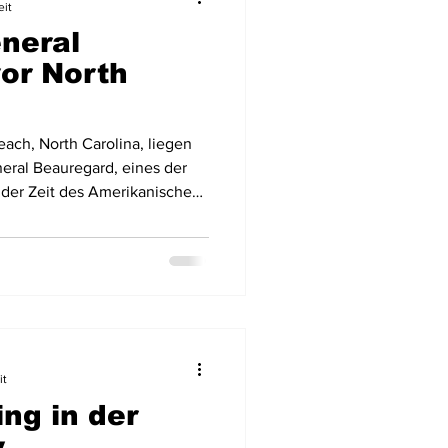
eit
neral
Flugzeugwracks
or North
US Virgin Islands
each, North Carolina, liegen
neral Beauregard, eines der
 der Zeit des Amerikanischen
Arabische Emirate
ei niedriger Tide sichtbar ist,
torische Fundstelle.
it
ng in der
y