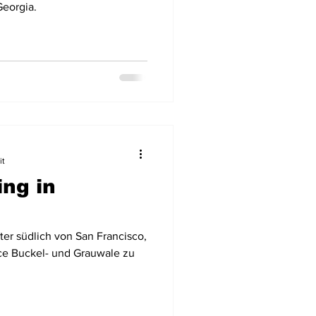
Georgia.
it
ng in
ter südlich von San Francisco,
ce Buckel- und Grauwale zu