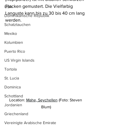
Flecken gemustert. Die Vielfarbig 
USA
Languste kann bis zu 30 bis 40 cm lang 
Dominikanische Republik
werden.
Schatztauchen
Mexiko
Kolumbien
Puerto Rico
US Virgin Islands
Tortola
St. Lucia
Dominica
Schottland
Location: 
Mahe, Seychellen
 (Foto: Steven 
Jordanien
Blum)
Griechenland
Vereinigte Arabische Emirate