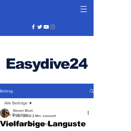
Easydive24
Beitrag
Alle Beiträge
Steven Blum
Alle Beiträge
1. Jan. 2000
2 Min. Lesezeit
Vielfarbige Languste
Tauchen in Deutschland