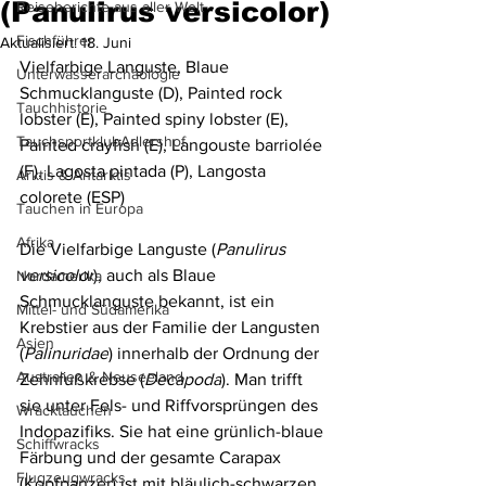
(Panulirus versicolor)
Reiseberichte aus aller Welt
Fischführer
Aktualisiert:
18. Juni
Vielfarbige Languste, Blaue 
Unterwasserarchäologie
Schmucklanguste (D), Painted rock 
Tauchhistorie
lobster (E), Painted spiny lobster (E), 
TauchsportklubAdlershof
Painted crayfish (E), Langouste barriolée 
(F), Lagosta pintada (P), Langosta 
Arktis & Antarktis
colorete (ESP)
Tauchen in Europa
Afrika
Die Vielfarbige Languste (
Panulirus 
versicolor
), auch als Blaue 
Nordamerika
Schmucklanguste bekannt, ist ein 
Mittel- und Südamerika
Krebstier aus der Familie der Langusten 
Asien
(
Palinuridae
) innerhalb der Ordnung der 
Australien & Neuseeland
Zehnfußkrebse (
Decapoda
). Man trifft 
sie unter Fels- und Riffvorsprüngen des 
Wracktauchen
Indopazifiks. Sie hat eine grünlich-blaue 
Schiffwracks
Färbung und der gesamte Carapax 
Flugzeugwracks
(Kopfpanzer) ist mit bläulich-schwarzen 