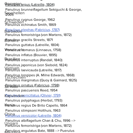
Georgien
Panulirus argus (Latreille, 1804)
Panulirus brunneiflagellum Sekiguchi & George, 
Seychellen
2005
Panulirus cygnus George, 1962
Schweden
Panulirus echinatus Smith, 1869
Panulirus elephas (Fabricius, 1787)
Barbados
Panulirus femoristriga (von Martens, 1872)
Panulirus gracilis Streets, 1871
Bonaire
Panulirus guttatus (Latreille, 1804)
Venezuela
Panulirus homarus (Linnaeus, 1758)
Panulirus inflatus (Bouvier, 1895)
Brasilien
Panulirus interruptus (Randall, 1840)
Panulirus japonicus (von Siebold, 1824)
Vietnam
Panulirus laevicauda (Latreille, 1817)
Panulirus longipes (A. Milne Edwards, 1868)
Tschechien
Panulirus marginatus (Quoy & Gaimard, 1825)
Panulirus ornatus (Fabricius, 1798)
St. Kitts
Panulirus pascuensis Reed, 1954
Kapverden
Panulirus penicillatus (Olivier, 1791)
Panulirus polyphagus (Herbst, 1793)
Kenia
Panulirus regius De Brito Capello, 1864
Panulirus stimpsoni Holthuis, 1963
China
Panulirus versicolor (Latreille, 1804)
Panulirus albiflagellum Chan & Chu, 1996 --> 
Ungarn
Panulirus femoristriga (von Martens, 1872)
Panulirus angulatus Bate, 1888 --> Puerulus 
Mauritius