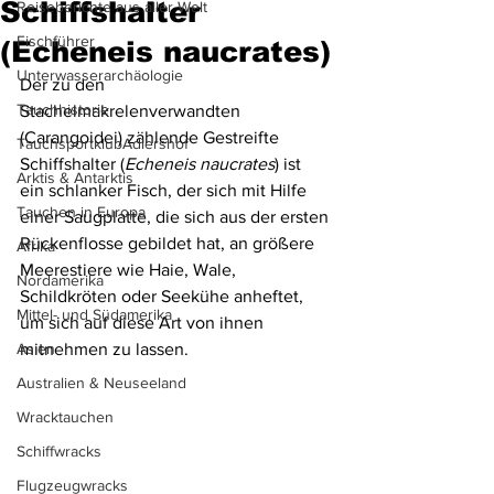
Schiffshalter
Reiseberichte aus aller Welt
Fischführer
(Echeneis naucrates)
Unterwasserarchäologie
Der zu den 
Tauchhistorie
Stachelmakrelenverwandten 
(Carangoidei) zählende Gestreifte 
TauchsportklubAdlershof
Schiffshalter (
Echeneis naucrates
) ist 
Arktis & Antarktis
ein schlanker Fisch, der sich mit Hilfe 
Tauchen in Europa
einer Saugplatte, die sich aus der ersten 
Rückenflosse gebildet hat, an größere 
Afrika
Meerestiere wie Haie, Wale, 
Nordamerika
Schildkröten oder Seekühe anheftet, 
Mittel- und Südamerika
um sich auf diese Art von ihnen 
Asien
mitnehmen zu lassen.
Australien & Neuseeland
Wracktauchen
Schiffwracks
Flugzeugwracks