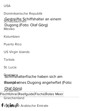
USA
Dominikanische Republik
Gestreifte Schiffshalter an einem 
Schatztauchen
Dugong (Foto: Olaf Görg)
Mexiko
Kolumbien
Puerto Rico
US Virgin Islands
Tortola
St. Lucia
Dominica
Schiffshalterfische haben sich am 
Rumpf eines Dugong angeheftet (Foto: 
Schottland
Olaf Görg)
Jordanien
Fischführer
Reefguide
Fische
Rotes Meer
Griechenland
Vereinigte Arabische Emirate