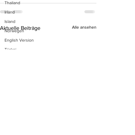
Thailand
Irland
Island
Alle ansehen
Aktuelle Beiträge
Norwegen
English Version
Türkei
Südafrika
Australien
Sri Lanka
Neuseeland
Aruba
Ägypten
Indonesien
Kuba
Antigua & Barbuda