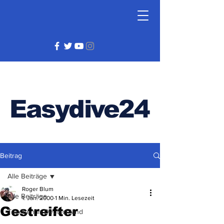
Easydive24
Beitrag
Alle Beiträge
Roger Blum
Alle Beiträge
1. Jan. 2000
1 Min. Lesezeit
Gestreifter
Tauchen in Deutschland