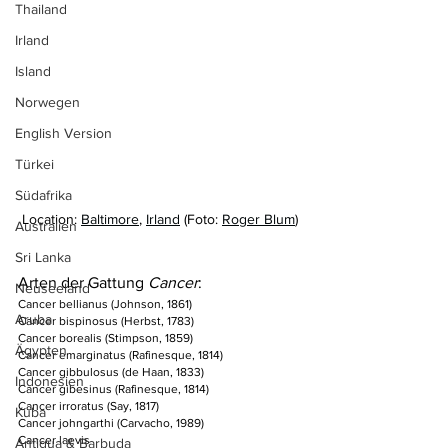
Thailand
Irland
Island
Norwegen
English Version
Türkei
Südafrika
Location: 
Baltimore
, 
Irland
 (Foto: 
Roger Blum
)
Australien
Sri Lanka
Arten der Gattung 
Cancer
:
Neuseeland
Cancer bellianus (Johnson, 1861)
Aruba
Cancer bispinosus (Herbst, 1783)
Cancer borealis (Stimpson, 1859)
Ägypten
Cancer emarginatus (Rafinesque, 1814)
Cancer gibbulosus (de Haan, 1833)
Indonesien
Cancer gibesinus (Rafinesque, 1814)
Cancer irroratus (Say, 1817)
Kuba
Cancer johngarthi (Carvacho, 1989)
Cancer laevis
Antigua & Barbuda