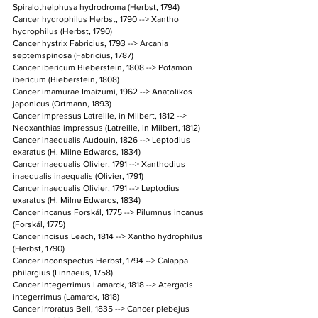
Spiralothelphusa hydrodroma (Herbst, 1794)
Cancer hydrophilus Herbst, 1790 --> Xantho 
hydrophilus (Herbst, 1790)
Cancer hystrix Fabricius, 1793 --> Arcania 
septemspinosa (Fabricius, 1787)
Cancer ibericum Bieberstein, 1808 --> Potamon 
ibericum (Bieberstein, 1808)
Cancer imamurae Imaizumi, 1962 --> Anatolikos 
japonicus (Ortmann, 1893)
Cancer impressus Latreille, in Milbert, 1812 --> 
Neoxanthias impressus (Latreille, in Milbert, 1812)
Cancer inaequalis Audouin, 1826 --> Leptodius 
exaratus (H. Milne Edwards, 1834)
Cancer inaequalis Olivier, 1791 --> Xanthodius 
inaequalis inaequalis (Olivier, 1791)
Cancer inaequalis Olivier, 1791 --> Leptodius 
exaratus (H. Milne Edwards, 1834)
Cancer incanus Forskål, 1775 --> Pilumnus incanus 
(Forskål, 1775)
Cancer incisus Leach, 1814 --> Xantho hydrophilus 
(Herbst, 1790)
Cancer inconspectus Herbst, 1794 --> Calappa 
philargius (Linnaeus, 1758)
Cancer integerrimus Lamarck, 1818 --> Atergatis 
integerrimus (Lamarck, 1818)
Cancer irroratus Bell, 1835 --> Cancer plebejus 