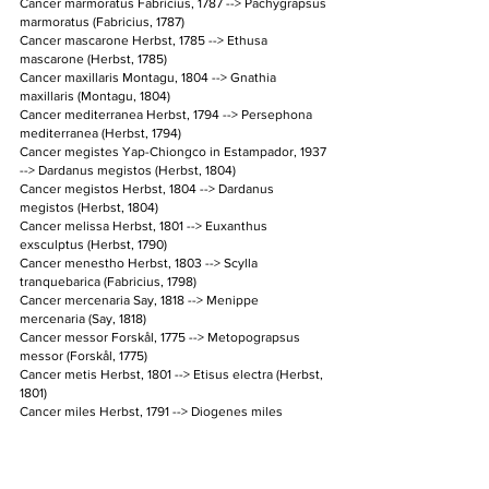
Cancer marmoratus Fabricius, 1787 --> Pachygrapsus 
marmoratus (Fabricius, 1787)
Cancer mascarone Herbst, 1785 --> Ethusa 
mascarone (Herbst, 1785)
Cancer maxillaris Montagu, 1804 --> Gnathia 
maxillaris (Montagu, 1804)
Cancer mediterranea Herbst, 1794 --> Persephona 
mediterranea (Herbst, 1794)
Cancer megistes Yap-Chiongco in Estampador, 1937 
--> Dardanus megistos (Herbst, 1804)
Cancer megistos Herbst, 1804 --> Dardanus 
megistos (Herbst, 1804)
Cancer melissa Herbst, 1801 --> Euxanthus 
exsculptus (Herbst, 1790)
Cancer menestho Herbst, 1803 --> Scylla 
tranquebarica (Fabricius, 1798)
Cancer mercenaria Say, 1818 --> Menippe 
mercenaria (Say, 1818)
Cancer messor Forskål, 1775 --> Metopograpsus 
messor (Forskål, 1775)
Cancer metis Herbst, 1801 --> Etisus electra (Herbst, 
1801)
Cancer miles Herbst, 1791 --> Diogenes miles 
(Fabricius, 1787)
Cancer miniatus Desbonne, in Desbonne & 
Schramm, 1867 --> Edwardsium spinimanum (H. 
Milne Edwards, 1834)