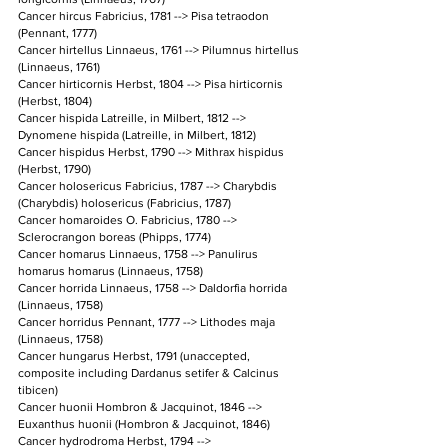
Cancer hircus Fabricius, 1781 --> Pisa tetraodon 
(Pennant, 1777)
Cancer hirtellus Linnaeus, 1761 --> Pilumnus hirtellus 
(Linnaeus, 1761)
Cancer hirticornis Herbst, 1804 --> Pisa hirticornis 
(Herbst, 1804)
Cancer hispida Latreille, in Milbert, 1812 --> 
Dynomene hispida (Latreille, in Milbert, 1812)
Cancer hispidus Herbst, 1790 --> Mithrax hispidus 
(Herbst, 1790)
Cancer holosericus Fabricius, 1787 --> Charybdis 
(Charybdis) holosericus (Fabricius, 1787)
Cancer homaroides O. Fabricius, 1780 --> 
Sclerocrangon boreas (Phipps, 1774)
Cancer homarus Linnaeus, 1758 --> Panulirus 
homarus homarus (Linnaeus, 1758)
Cancer horrida Linnaeus, 1758 --> Daldorfia horrida 
(Linnaeus, 1758)
Cancer horridus Pennant, 1777 --> Lithodes maja 
(Linnaeus, 1758)
Cancer hungarus Herbst, 1791 (unaccepted, 
composite including Dardanus setifer & Calcinus 
tibicen)
Cancer huonii Hombron & Jacquinot, 1846 --> 
Euxanthus huonii (Hombron & Jacquinot, 1846)
Cancer hydrodroma Herbst, 1794 --> 