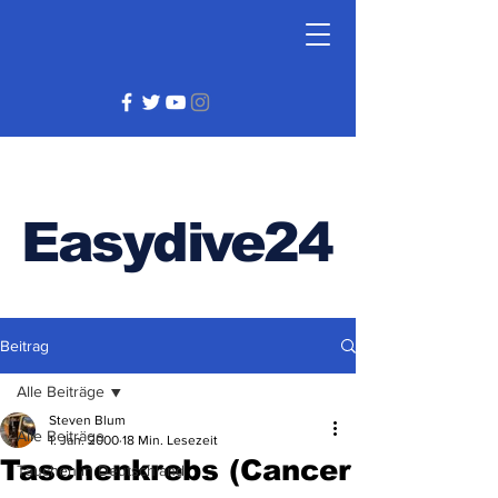
Easydive24
Beitrag
Alle Beiträge
Steven Blum
Alle Beiträge
1. Jan. 2000
18 Min. Lesezeit
Taschenkrebs (Cancer
Tauchen in Deutschland