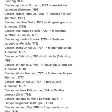
Poeppig, 1836
Cancer japonicus Ortmann, 1893 --> Anatolikos 
japonicus (Ortmann, 1893)
Cancer jordani Rathbun, 1900 --> Romaleon jordani 
(Rathbun, 1900)
Cancer jumpibus Swire, 1938 --> Grapsus grapsus 
(Linnaeus, 1758)
Cancer kerathurus Forskål, 1775 --> Melicertus 
kerathurus (Forskål, 1775)
Cancer lagopodes Forskål, 1775 --> Dardanus 
lagopodes (Forskål, 1775)
Cancer lanata Linnaeus, 1767 --> Medorippe lanata 
(Linnaeus, 1767)
Cancer lar Fabricius, 1793 --> Nursia lar (Fabricius, 
1793)
Cancer lar Fabricius, 1793 --> Phalangipus longipes 
(Linnaeus, 1758)
Cancer latipes Pennant, 1777 --> Portumnus latipes 
(Pennant, 1777)
Cancer latro Linnaeus, 1767 --> Birgus latro 
(Linnaeus, 1767)
Cancer levifrons Rafinesque, 1814 --> Xantho 
poressa (Olivi, 1792)
Cancer limbatus H. Milne Edwards, 1834 --> 
Platypodia granulosa (Rüppell, 1830)
Cancer limosum Say, 1818 --> Eurytium limosum 
(Say, 1818)