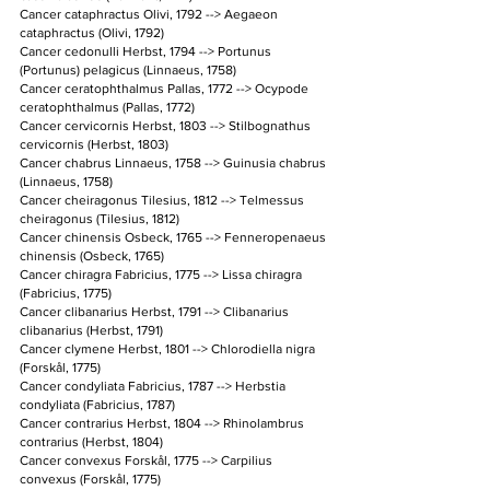
Cancer cataphractus Olivi, 1792 --> Aegaeon 
cataphractus (Olivi, 1792)
Cancer cedonulli Herbst, 1794 --> Portunus 
(Portunus) pelagicus (Linnaeus, 1758)
Cancer ceratophthalmus Pallas, 1772 --> Ocypode 
ceratophthalmus (Pallas, 1772)
Cancer cervicornis Herbst, 1803 --> Stilbognathus 
cervicornis (Herbst, 1803)
Cancer chabrus Linnaeus, 1758 --> Guinusia chabrus 
(Linnaeus, 1758)
Cancer cheiragonus Tilesius, 1812 --> Telmessus 
cheiragonus (Tilesius, 1812)
Cancer chinensis Osbeck, 1765 --> Fenneropenaeus 
chinensis (Osbeck, 1765)
Cancer chiragra Fabricius, 1775 --> Lissa chiragra 
(Fabricius, 1775)
Cancer clibanarius Herbst, 1791 --> Clibanarius 
clibanarius (Herbst, 1791)
Cancer clymene Herbst, 1801 --> Chlorodiella nigra 
(Forskål, 1775)
Cancer condyliata Fabricius, 1787 --> Herbstia 
condyliata (Fabricius, 1787)
Cancer contrarius Herbst, 1804 --> Rhinolambrus 
contrarius (Herbst, 1804)
Cancer convexus Forskål, 1775 --> Carpilius 
convexus (Forskål, 1775)