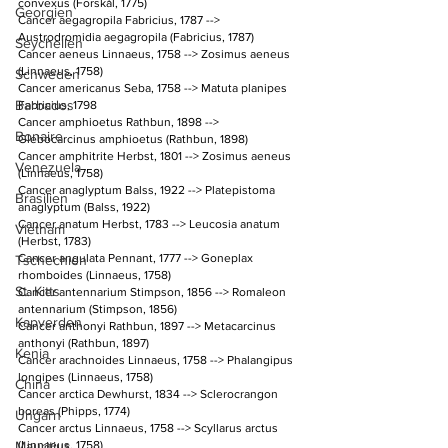
convexus (Forskål, 1775)
Georgien
Cancer aegagropila Fabricius, 1787 --> 
Austrodromidia aegagropila (Fabricius, 1787)
Seychellen
Cancer aeneus Linnaeus, 1758 --> Zosimus aeneus 
(Linnaeus, 1758)
Schweden
Cancer americanus Seba, 1758 --> Matuta planipes 
Barbados
Fabricius, 1798
Cancer amphioetus Rathbun, 1898 --> 
Bonaire
Glebocarcinus amphioetus (Rathbun, 1898)
Cancer amphitrite Herbst, 1801 --> Zosimus aeneus 
Venezuela
(Linnaeus, 1758)
Cancer anaglyptum Balss, 1922 --> Platepistoma 
Brasilien
anaglyptum (Balss, 1922)
Cancer anatum Herbst, 1783 --> Leucosia anatum 
Vietnam
(Herbst, 1783)
Cancer angulata Pennant, 1777 --> Goneplax 
Tschechien
rhomboides (Linnaeus, 1758)
St. Kitts
Cancer antennarium Stimpson, 1856 --> Romaleon 
antennarium (Stimpson, 1856)
Kapverden
Cancer anthonyi Rathbun, 1897 --> Metacarcinus 
anthonyi (Rathbun, 1897)
Kenia
Cancer arachnoides Linnaeus, 1758 --> Phalangipus 
longipes (Linnaeus, 1758)
China
Cancer arctica Dewhurst, 1834 --> Sclerocrangon 
boreas (Phipps, 1774)
Ungarn
Cancer arctus Linnaeus, 1758 --> Scyllarus arctus 
Mauritius
(Linnaeus, 1758)