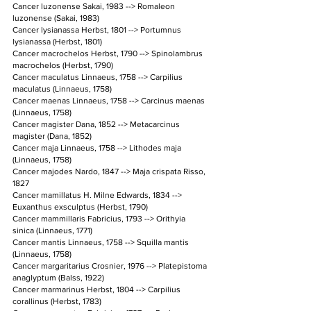
Cancer luzonense Sakai, 1983 --> Romaleon 
luzonense (Sakai, 1983)
Cancer lysianassa Herbst, 1801 --> Portumnus 
lysianassa (Herbst, 1801)
Cancer macrochelos Herbst, 1790 --> Spinolambrus 
macrochelos (Herbst, 1790)
Cancer maculatus Linnaeus, 1758 --> Carpilius 
maculatus (Linnaeus, 1758)
Cancer maenas Linnaeus, 1758 --> Carcinus maenas 
(Linnaeus, 1758)
Cancer magister Dana, 1852 --> Metacarcinus 
magister (Dana, 1852)
Cancer maja Linnaeus, 1758 --> Lithodes maja 
(Linnaeus, 1758)
Cancer majodes Nardo, 1847 --> Maja crispata Risso, 
1827
Cancer mamillatus H. Milne Edwards, 1834 --> 
Euxanthus exsculptus (Herbst, 1790)
Cancer mammillaris Fabricius, 1793 --> Orithyia 
sinica (Linnaeus, 1771)
Cancer mantis Linnaeus, 1758 --> Squilla mantis 
(Linnaeus, 1758)
Cancer margaritarius Crosnier, 1976 --> Platepistoma 
anaglyptum (Balss, 1922)
Cancer marmarinus Herbst, 1804 --> Carpilius 
corallinus (Herbst, 1783)