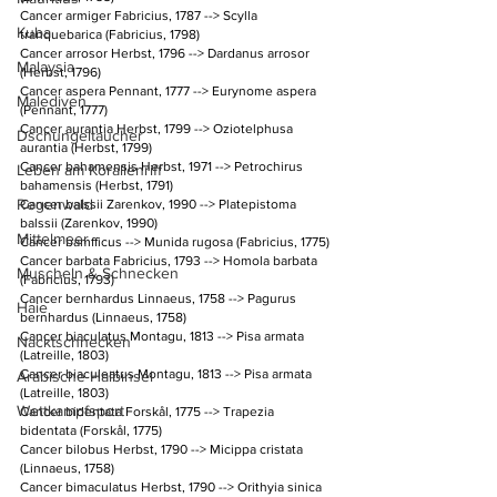
Cancer armiger Fabricius, 1787 --> Scylla 
Kuba
tranquebarica (Fabricius, 1798)
Cancer arrosor Herbst, 1796 --> Dardanus arrosor 
Malaysia
(Herbst, 1796)
Cancer aspera Pennant, 1777 --> Eurynome aspera 
Malediven
(Pennant, 1777)
Cancer aurantia Herbst, 1799 --> Oziotelphusa 
Dschungeltaucher
aurantia (Herbst, 1799)
Cancer bahamensis Herbst, 1971 --> Petrochirus 
Leben am Korallenriff
bahamensis (Herbst, 1791)
Regenwald
Cancer balssii Zarenkov, 1990 --> Platepistoma 
balssii (Zarenkov, 1990)
Mittelmeer
Cancer bamfficus --> Munida rugosa (Fabricius, 1775)
Cancer barbata Fabricius, 1793 --> Homola barbata 
Muscheln & Schnecken
(Fabricius, 1793)
Cancer bernhardus Linnaeus, 1758 --> Pagurus 
Haie
bernhardus (Linnaeus, 1758)
Cancer biaculatus Montagu, 1813 --> Pisa armata 
Nacktschnecken
(Latreille, 1803)
Cancer biaculeatus Montagu, 1813 --> Pisa armata 
Arabische Halbinsel
(Latreille, 1803)
Wettkampfsport
Cancer bidentata Forskål, 1775 --> Trapezia 
bidentata (Forskål, 1775)
Cancer bilobus Herbst, 1790 --> Micippa cristata 
(Linnaeus, 1758)
Cancer bimaculatus Herbst, 1790 --> Orithyia sinica 