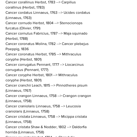
Cancer corallinus Herbst, 1783 --> Carpilius 
corallinus (Herbst, 1783)
Cancer cordatus Linnaeus, 1763 --> Ucides cordatus 
(Linnaeus, 1763)
Cancer cornudo Herbst, 1804 --> Stenocionops 
furcatus (Olivier, 1791)
Cancer cornutus Fabricius, 1787 --> Maja squinado 
(Herbst, 1788)
Cancer coronatus Molina, 1782 --> Cancer plebejus 
Poeppig, 1836
Cancer coronatus Herbst, 1785 --> Mithraculus 
coryphe (Herbst, 1801)
Cancer corrugatus Pennant, 1777 --> Liocarcinus 
corrugatus (Pennant, 1777)
Cancer coryphe Herbst, 1801 --> Mithraculus 
coryphe (Herbst, 1801)
Cancer cranchii Leach, 1815 --> Pinnotheres pisum 
(Linnaeus, 1767)
Cancer crangon Linnaeus, 1758 --> Crangon crangon 
(Linnaeus, 1758)
Cancer craniolaris Linnaeus, 1758 --> Leucosia 
craniolaris (Linnaeus, 1758)
Cancer cristata Linnaeus, 1758 --> Micippa cristata 
(Linnaeus, 1758)
Cancer cristata Shaw & Nodder, 1802 --> Daldorfia 
horrida (Linnaeus, 1758)