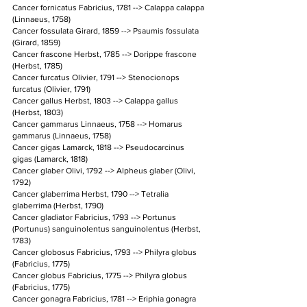
Cancer fornicatus Fabricius, 1781 --> Calappa calappa 
(Linnaeus, 1758)
Cancer fossulata Girard, 1859 --> Psaumis fossulata 
(Girard, 1859)
Cancer frascone Herbst, 1785 --> Dorippe frascone 
(Herbst, 1785)
Cancer furcatus Olivier, 1791 --> Stenocionops 
furcatus (Olivier, 1791)
Cancer gallus Herbst, 1803 --> Calappa gallus 
(Herbst, 1803)
Cancer gammarus Linnaeus, 1758 --> Homarus 
gammarus (Linnaeus, 1758)
Cancer gigas Lamarck, 1818 --> Pseudocarcinus 
gigas (Lamarck, 1818)
Cancer glaber Olivi, 1792 --> Alpheus glaber (Olivi, 
1792)
Cancer glaberrima Herbst, 1790 --> Tetralia 
glaberrima (Herbst, 1790)
Cancer gladiator Fabricius, 1793 --> Portunus 
(Portunus) sanguinolentus sanguinolentus (Herbst, 
1783)
Cancer globosus Fabricius, 1793 --> Philyra globus 
(Fabricius, 1775)
Cancer globus Fabricius, 1775 --> Philyra globus 
(Fabricius, 1775)
Cancer gonagra Fabricius, 1781 --> Eriphia gonagra 