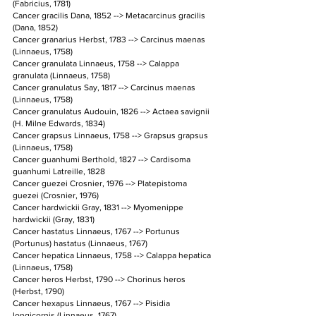
(Fabricius, 1781)
Cancer gracilis Dana, 1852 --> Metacarcinus gracilis 
(Dana, 1852)
Cancer granarius Herbst, 1783 --> Carcinus maenas 
(Linnaeus, 1758)
Cancer granulata Linnaeus, 1758 --> Calappa 
granulata (Linnaeus, 1758)
Cancer granulatus Say, 1817 --> Carcinus maenas 
(Linnaeus, 1758)
Cancer granulatus Audouin, 1826 --> Actaea savignii 
(H. Milne Edwards, 1834)
Cancer grapsus Linnaeus, 1758 --> Grapsus grapsus 
(Linnaeus, 1758)
Cancer guanhumi Berthold, 1827 --> Cardisoma 
guanhumi Latreille, 1828
Cancer guezei Crosnier, 1976 --> Platepistoma 
guezei (Crosnier, 1976)
Cancer hardwickii Gray, 1831 --> Myomenippe 
hardwickii (Gray, 1831)
Cancer hastatus Linnaeus, 1767 --> Portunus 
(Portunus) hastatus (Linnaeus, 1767)
Cancer hepatica Linnaeus, 1758 --> Calappa hepatica 
(Linnaeus, 1758)
Cancer heros Herbst, 1790 --> Chorinus heros 
(Herbst, 1790)
Cancer hexapus Linnaeus, 1767 --> Pisidia 
longicornis (Linnaeus, 1767)