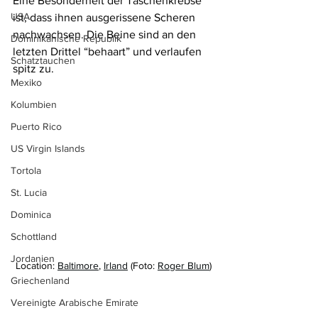
Eine Besonderheit der Taschenkrebse 
USA
ist, dass ihnen ausgerissene Scheren 
nachwachsen. Die Beine sind an den 
Dominikanische Republik
letzten Drittel “behaart” und verlaufen 
Schatztauchen
spitz zu.
Mexiko
Kolumbien
Puerto Rico
US Virgin Islands
Tortola
St. Lucia
Dominica
Schottland
Jordanien
Location: 
Baltimore
, 
Irland
 (Foto: 
Roger Blum
)
Griechenland
Vereinigte Arabische Emirate