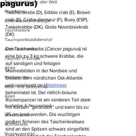
pagurus)
Reiseberichte aus aller Welt
Fischführer
Taschenkrebs (D), Edible crab (E), Brown 
crab (E), Crabe-dormeur (F), Buey (ESP), 
Unterwasserarchäologie
Taskekrabbe (DK), Grote Noordzeekrab 
Tauchhistorie
(DK)
TauchsportklubAdlershof
Der Taschenkrebs (
Cancer pagurus
) ist 
Arktis & Antarktis
eine bis zu 3 kg schwere Krabbe, die 
Tauchen in Europa
auf sandigen und felsigen 
Afrika
Meeresböden in der Nordsee und 
Nordamerika
Ostsee, dem nördlichen Ost-Atlantik 
und vereinzelt im 
Mittelmeer
Mittel- und Südamerika
beheimatet ist. Der rötlich-braune 
Asien
Rückenpanzer ist am vorderen Teil stark 
Australien & Neuseeland
mit Kerben “gerändelt” und kann bis zu 
25 cm breit werden. Die wuchtigen 
Wracktauchen
großen Scheren des Taschenkrebses 
Schiffwracks
sind an den Spitzen schwarz eingefärbt. 
Flugzeugwracks