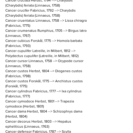
Cancer cruciata Herbst, 1794 --> Charybdis 
(Charybdis) feriata (Linnaeus, 1758)
Cancer crucifer Fabricius, 1792 --> Charybdis 
(Charybdis) feriata (Linnaeus, 1758)
Cancer cruentatus Linnaeus, 1758 --> Lissa chiragra 
(Fabricius, 1775)
Cancer crumenatus Rumphius, 1705 --> Birgus latro 
(Linnaeus, 1767)
Cancer cubicus Forskål, 1775 --> Homola barbata 
(Fabricius, 1793)
Cancer cupulifer Latreille, in Milbert, 1812 --> 
Polydectus cupulifer (Latreille, in Milbert, 1812)
Cancer cursor Linnaeus, 1758 --> Ocypode cursor 
(Linnaeus, 1758)
Cancer custos Herbst, 1804 --> Diogenes custos 
(Fabricius, 1798)
Cancer custos Forskål, 1775 --> Anchistus custos 
(Forskål, 1775)
Cancer cylindrus Fabricius, 1777 --> Ixa cylindrus 
(Fabricius, 1777)
Cancer cymodoce Herbst, 1801 --> Trapezia 
cymodoce (Herbst, 1801)
Cancer dama Herbst, 1804 --> Schizophrys dama 
(Herbst, 1804)
Cancer decorus Herbst, 1803 --> Hepatus 
epheliticus (Linnaeus, 1763)
Cancer defensor Fabricius, 1787 --> Scylla 