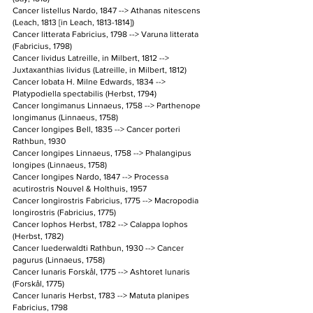
Cancer listellus Nardo, 1847 --> Athanas nitescens 
(Leach, 1813 [in Leach, 1813-1814])
Cancer litterata Fabricius, 1798 --> Varuna litterata 
(Fabricius, 1798)
Cancer lividus Latreille, in Milbert, 1812 --> 
Juxtaxanthias lividus (Latreille, in Milbert, 1812)
Cancer lobata H. Milne Edwards, 1834 --> 
Platypodiella spectabilis (Herbst, 1794)
Cancer longimanus Linnaeus, 1758 --> Parthenope 
longimanus (Linnaeus, 1758)
Cancer longipes Bell, 1835 --> Cancer porteri 
Rathbun, 1930
Cancer longipes Linnaeus, 1758 --> Phalangipus 
longipes (Linnaeus, 1758)
Cancer longipes Nardo, 1847 --> Processa 
acutirostris Nouvel & Holthuis, 1957
Cancer longirostris Fabricius, 1775 --> Macropodia 
longirostris (Fabricius, 1775)
Cancer lophos Herbst, 1782 --> Calappa lophos 
(Herbst, 1782)
Cancer luederwaldti Rathbun, 1930 --> Cancer 
pagurus (Linnaeus, 1758)
Cancer lunaris Forskål, 1775 --> Ashtoret lunaris 
(Forskål, 1775)
Cancer lunaris Herbst, 1783 --> Matuta planipes 
Fabricius, 1798