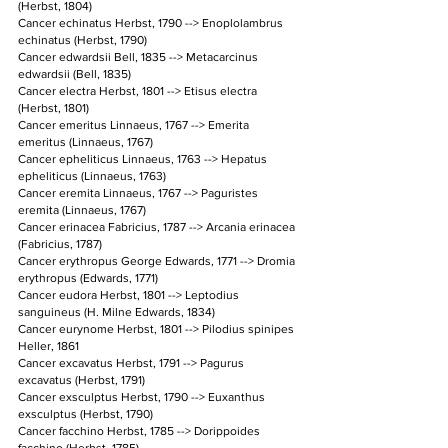
(Herbst, 1804)
Cancer echinatus Herbst, 1790 --> Enoplolambrus 
echinatus (Herbst, 1790)
Cancer edwardsii Bell, 1835 --> Metacarcinus 
edwardsii (Bell, 1835)
Cancer electra Herbst, 1801 --> Etisus electra 
(Herbst, 1801)
Cancer emeritus Linnaeus, 1767 --> Emerita 
emeritus (Linnaeus, 1767)
Cancer epheliticus Linnaeus, 1763 --> Hepatus 
epheliticus (Linnaeus, 1763)
Cancer eremita Linnaeus, 1767 --> Paguristes 
eremita (Linnaeus, 1767)
Cancer erinacea Fabricius, 1787 --> Arcania erinacea 
(Fabricius, 1787)
Cancer erythropus George Edwards, 1771 --> Dromia 
erythropus (Edwards, 1771)
Cancer eudora Herbst, 1801 --> Leptodius 
sanguineus (H. Milne Edwards, 1834)
Cancer eurynome Herbst, 1801 --> Pilodius spinipes 
Heller, 1861
Cancer excavatus Herbst, 1791 --> Pagurus 
excavatus (Herbst, 1791)
Cancer exsculptus Herbst, 1790 --> Euxanthus 
exsculptus (Herbst, 1790)
Cancer facchino Herbst, 1785 --> Dorippoides 