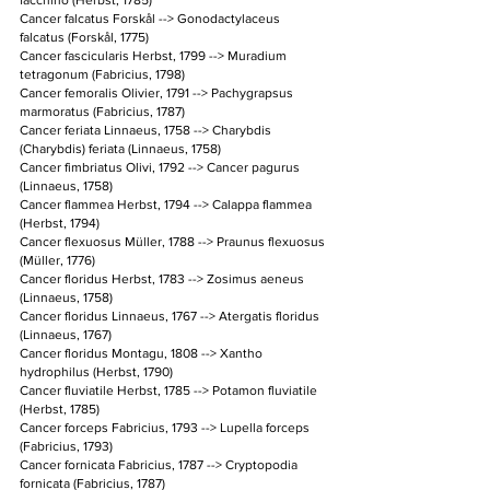
facchino (Herbst, 1785)
Cancer falcatus Forskål --> Gonodactylaceus 
falcatus (Forskål, 1775)
Cancer fascicularis Herbst, 1799 --> Muradium 
tetragonum (Fabricius, 1798)
Cancer femoralis Olivier, 1791 --> Pachygrapsus 
marmoratus (Fabricius, 1787)
Cancer feriata Linnaeus, 1758 --> Charybdis 
(Charybdis) feriata (Linnaeus, 1758)
Cancer fimbriatus Olivi, 1792 --> Cancer pagurus 
(Linnaeus, 1758)
Cancer flammea Herbst, 1794 --> Calappa flammea 
(Herbst, 1794)
Cancer flexuosus Müller, 1788 --> Praunus flexuosus 
(Müller, 1776)
Cancer floridus Herbst, 1783 --> Zosimus aeneus 
(Linnaeus, 1758)
Cancer floridus Linnaeus, 1767 --> Atergatis floridus 
(Linnaeus, 1767)
Cancer floridus Montagu, 1808 --> Xantho 
hydrophilus (Herbst, 1790)
Cancer fluviatile Herbst, 1785 --> Potamon fluviatile 
(Herbst, 1785)
Cancer forceps Fabricius, 1793 --> Lupella forceps 
(Fabricius, 1793)
Cancer fornicata Fabricius, 1787 --> Cryptopodia 
fornicata (Fabricius, 1787)