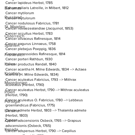
Cancer lapideus Herbst, 1785
Bahamas
Cancer miliaris Latreille, in Milbert, 1812
Cancer mytilorum
Russland
Cancer mytulorum
Cancer nodulosus Fabricius, 1781
St. Maarten
Cancer novaezealandiae (Jacquinot, 1853)
Cancer occultus Herbst, 1783
Österreich
Cancer olivaceus Rafinesque, 1814
Cancer pagurus Linnaeus, 1758
Spanien
Cancer plebejus Poeppig, 1836
Cancer poressoides Rafinesque, 1814
Frankreich
Cancer porteri Rathbun, 1930
Italien
Cancer productus Randall, 1840
Cancer acantha H. Milne Edwards, 1834 --> Actaea 
Kroatien
acantha (H. Milne Edwards, 1834)
Cancer aculeatus Fabricius, 1793 --> Mithrax 
Mazedonien
aculeatus (Herbst, 1790)
Cancer aculeatus Herbst, 1790 --> Mithrax aculeatus 
Polen
(Herbst, 1790)
Cancer aculeatus O. Fabricius, 1780 --> Lebbeus 
Portugal
groenlandicus (Fabricius, 1775)
Ukraine
Cancer admete Herbst, 1803 --> Thalamita admete 
(Herbst, 1803)
Zypern
Cancer adscensionis Osbeck, 1765 --> Grapsus 
adscensionis (Osbeck, 1765)
Kanada
Cancer adspersus Herbst, 1790 --> Carpilius 