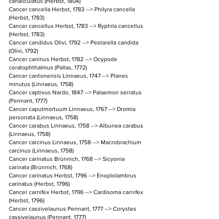
canaliculatus (Herbst, 1804)
Cancer cancella Herbst, 1783 --> Philyra cancella 
(Herbst, 1783)
Cancer cancellus Herbst, 1783 --> Ryphila cancellus 
(Herbst, 1783)
Cancer candidus Olivi, 1792 --> Pestarella candida 
(Olivi, 1792)
Cancer caninus Herbst, 1782 --> Ocypode 
ceratophthalmus (Pallas, 1772)
Cancer cantonensis Linnaeus, 1747 --> Planes 
minutus (Linnaeus, 1758)
Cancer captivus Nardo, 1847 --> Palaemon serratus 
(Pennant, 1777)
Cancer caputmortuum Linnaeus, 1767 --> Dromia 
personata (Linnaeus, 1758)
Cancer carabus Linnaeus, 1758 --> Albunea carabus 
(Linnaeus, 1758)
Cancer carcinus Linnaeus, 1758 --> Macrobrachium 
carcinus (Linnaeus, 1758)
Cancer carinatus Brünnich, 1768 --> Sicyonia 
carinata (Brünnich, 1768)
Cancer carinatus Herbst, 1796 --> Enoplolambrus 
carinatus (Herbst, 1796)
Cancer carnifex Herbst, 1796 --> Cardisoma carnifex 
(Herbst, 1796)
Cancer cassivelaunus Pennant, 1777 --> Corystes 
cassivelaunus (Pennant, 1777)