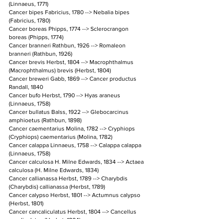
(Linnaeus, 1771)
Cancer bipes Fabricius, 1780 --> Nebalia bipes 
(Fabricius, 1780)
Cancer boreas Phipps, 1774 --> Sclerocrangon 
boreas (Phipps, 1774)
Cancer branneri Rathbun, 1926 --> Romaleon 
branneri (Rathbun, 1926)
Cancer brevis Herbst, 1804 --> Macrophthalmus 
(Macrophthalmus) brevis (Herbst, 1804)
Cancer breweri Gabb, 1869 --> Cancer productus 
Randall, 1840
Cancer bufo Herbst, 1790 --> Hyas araneus 
(Linnaeus, 1758)
Cancer bullatus Balss, 1922 --> Glebocarcinus 
amphioetus (Rathbun, 1898)
Cancer caementarius Molina, 1782 --> Cryphiops 
(Cryphiops) caementarius (Molina, 1782)
Cancer calappa Linnaeus, 1758 --> Calappa calappa 
(Linnaeus, 1758)
Cancer calculosa H. Milne Edwards, 1834 --> Actaea 
calculosa (H. Milne Edwards, 1834)
Cancer callianassa Herbst, 1789 --> Charybdis 
(Charybdis) callianassa (Herbst, 1789)
Cancer calypso Herbst, 1801 --> Actumnus calypso 
(Herbst, 1801)
Cancer cancaliculatus Herbst, 1804 --> Cancellus 