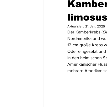
Kamber
Mittel- und Südamerika
Asien
limosu
Aktualisiert:
21. Jan. 2025
Der Kamberkrebs (
Or
USA
Dominikanische Republik
Nordamerika und wurd
12 cm große Krebs w
Oder eingesetzt und br
Tortola
St. Lucia
Dominic
in den heimischen S
Amerikanischer Fluss
mehrere Amerikanisch