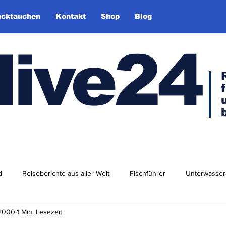
cktauchen
Kontakt
Shop
Blog
dive24
d
Reiseberichte aus aller Welt
Fischführer
Unterwasser
 2000
1 Min. Lesezeit
dlershof
Arktis & Antarktis
Tauchen in Europa
Afrika