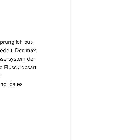
Flugzeugwracks
prünglich aus 
US Virgin Islands
edelt. Der max. 
ssersystem der 
te Flusskrebsart 
Arabische Emirate
h 
nd, da es 