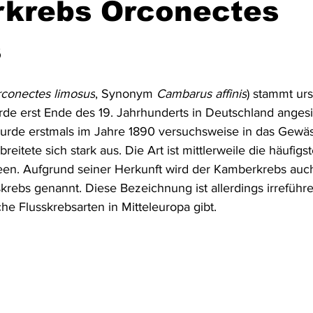
krebs Orconectes
Australien & Neuseeland
Wracktauchen
Schiffwracks
s
conectes limosus
, Synonym 
Cambarus affinis
) stammt urs
Schatztauchen
Mexiko
Kolumbien
Puerto Rico
e erst Ende des 19. Jahrhunderts in Deutschland angesi
urde erstmals im Jahre 1890 versuchsweise in das Gewä
eitete sich stark aus. Die Art ist mittlerweile die häufigs
a
Schottland
Jordanien
Griechenland
Vereinigte 
een. Aufgrund seiner Herkunft wird der Kamberkrebs auc
krebs genannt. Diese Bezeichnung ist allerdings irreführe
e Flusskrebsarten in Mitteleuropa gibt.