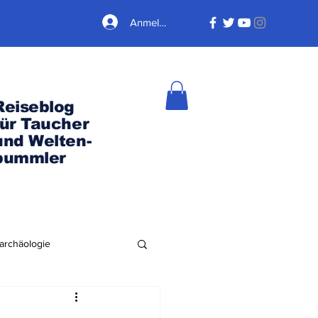
Anmelden
Reiseblog
für Taucher
und Welten-
bummler
archäologie
Nordamerika