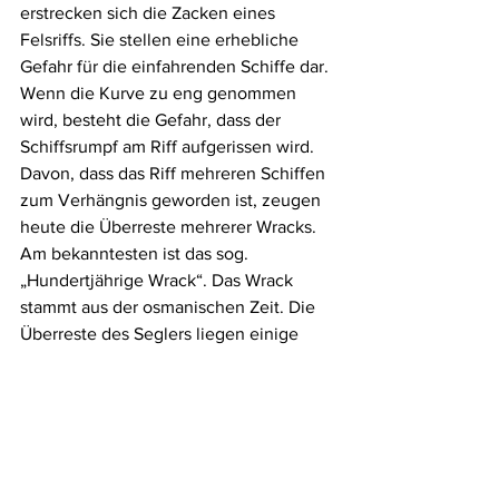
erstrecken sich die Zacken eines 
Felsriffs. Sie stellen eine erhebliche 
Gefahr für die einfahrenden Schiffe dar. 
Wenn die Kurve zu eng genommen 
wird, besteht die Gefahr, dass der 
Schiffsrumpf am Riff aufgerissen wird. 
Davon, dass das Riff mehreren Schiffen 
zum Verhängnis geworden ist, zeugen 
heute die Überreste mehrerer Wracks. 
Am bekanntesten ist das sog. 
„Hundertjährige Wrack“. Das Wrack 
stammt aus der osmanischen Zeit. Die 
Überreste des Seglers liegen einige 
Meter hinter dem Riff innerhalb der 
Bucht auf einer Seegraswiese. Das 
Wrack liegt mittlerweile ca. 150 – 200 
Jahre auf dem Meeresgrund und ist 
leider schon sehr zerfallen. Die Rippen 
der Spanntenreste des Holzwracks 