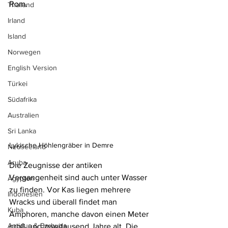
Rom.
Thailand
Irland
Island
Norwegen
English Version
Türkei
Südafrika
Australien
Sri Lanka
Lykische Höhlengräber in Demre
Neuseeland
Aruba
Die Zeugnisse der antiken 
Vergangenheit sind auch unter Wasser 
Ägypten
zu finden. Vor Kas liegen mehrere 
Indonesien
Wracks und überall findet man 
Kuba
Amphoren, manche davon einen Meter 
Antigua & Barbuda
groß und zweitausend Jahre alt. Die 