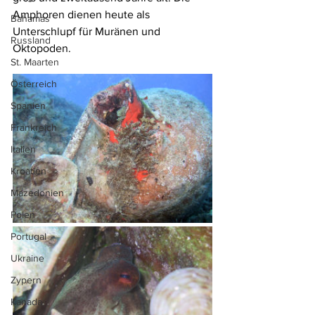
Amphoren dienen heute als 
Bahamas
Unterschlupf für 
Muränen
 und 
Russland
Oktopoden
.
St. Maarten
Österreich
Spanien
Frankreich
Italien
Kroatien
Mazedonien
Polen
Portugal
Ukraine
Zypern
Kanada