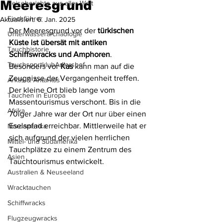
Meeresgrund
Reiseberichte aus aller Welt
Fischführer
Aktualisiert:
6. Jan. 2025
Der Meeresgrund vor der 
türkischen 
Unterwasserarchäologie
Küste ist übersät mit antiken 
Tauchhistorie
Schiffswracks und Amphoren
. 
TauchsportklubAdlershof
Besonders vor 
Kas
 kann man auf die 
Zeugnisse der Vergangenheit treffen. 
Arktis & Antarktis
Der kleine Ort blieb lange vom 
Tauchen in Europa
Massentourismus verschont. Bis in die 
Afrika
70iger Jahre war der Ort nur über einen 
Eselspfad erreichbar. Mittlerweile hat er 
Nordamerika
sich aufgrund der vielen herrlichen 
Mittel- und Südamerika
Tauchplätze zu einem Zentrum des 
Asien
Tauchtourismus entwickelt.
Australien & Neuseeland
Wracktauchen
Schiffwracks
Flugzeugwracks