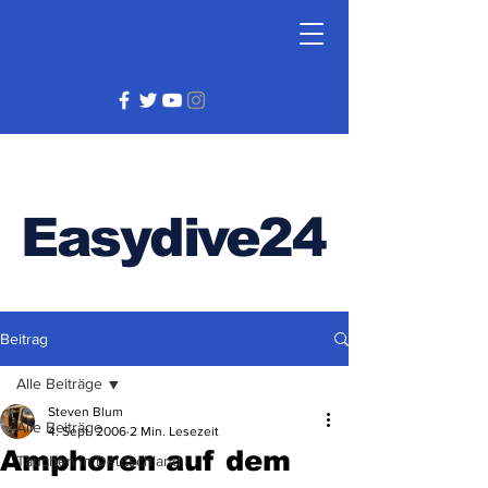
Easydive24
Beitrag
Alle Beiträge
Steven Blum
Alle Beiträge
4. Sept. 2006
2 Min. Lesezeit
Amphoren auf dem
Tauchen in Deutschland