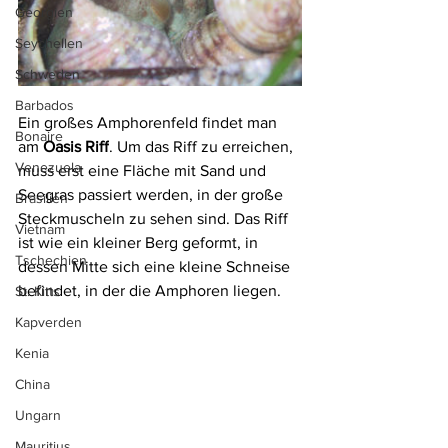
Georgien
Seychellen
Schweden
Barbados
Ein großes Amphorenfeld findet man 
Bonaire
am 
Oasis Riff
. Um das Riff zu erreichen, 
Venezuela
muss erst eine Fläche mit Sand und 
Seegras passiert werden, in der große 
Brasilien
Steckmuscheln zu sehen sind. Das Riff 
Vietnam
ist wie ein kleiner Berg geformt, in 
Tschechien
dessen Mitte sich eine kleine Schneise 
befindet, in der die Amphoren liegen.
St. Kitts
Kapverden
Kenia
China
Ungarn
Mauritius