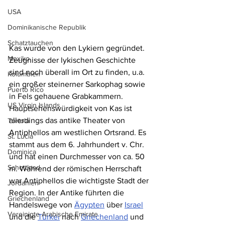
USA
Dominikanische Republik
Schatztauchen
Kas wurde von den Lykiern gegründet. 
Mexiko
Zeugnisse der lykischen Geschichte 
sind noch überall im Ort zu finden, u.a. 
Kolumbien
ein großer steinerner Sarkophag sowie 
Puerto Rico
in Fels gehauene Grabkammern. 
US Virgin Islands
Hauptsehenswürdigkeit von Kas ist 
allerdings das antike Theater von 
Tortola
Antiphellos am westlichen Ortsrand. Es 
St. Lucia
stammt aus dem 6. Jahrhundert v. Chr. 
Dominica
und hat einen Durchmesser von ca. 50 
Schottland
m. Während der römischen Herrschaft 
war Antiphellos die wichtigste Stadt der 
Jordanien
Region. In der Antike führten die 
Griechenland
Handelswege von 
Ägypten
 über 
Israel
Vereinigte Arabische Emirate
und die 
Türkei
 nach 
Griechenland
 und 