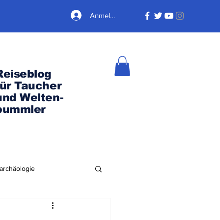
Anmelden
Reiseblog
für Taucher
und Welten-
bummler
archäologie
Nordamerika