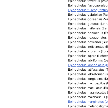
Epinephelus faveatus (Val
Epinephelus flavocaeruleu
Epinephelus fuscoguttatus 
Epinephelus gabriellae (Ra
Epinephelus goreensis (Va
Epinephelus guttatus (Linn
Epinephelus haifensis (Ben
Epinephelus heniochus (Fo
Epinephelus hexagonatus (
Epinephelus howlandi (Gün
Epinephelus indistinctus (
Epinephelus irroratus (Fors
Epinephelus itajara (Lichte
Epinephelus labriformis (J
Epinephelus lanceolatus (B
Epinephelus latifasciatus 
Epinephelus lebretonianus
Epinephelus longispinis (K
Epinephelus macrospilos (B
Epinephelus maculatus (Bl
Epinephelus magniscuttis 
Epinephelus malabaricus (
Epinephelus marginatus (L
Epinephelus melanostigma 