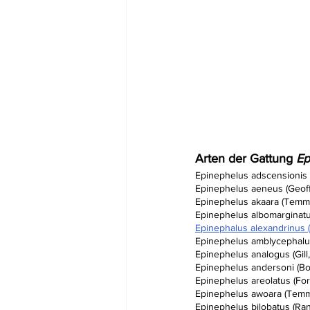
Arten der Gattung 
Ep
Epinephelus adscensionis 
Epinephelus aeneus (Geoffro
Epinephelus akaara (Temmi
Epinephelus albomarginat
Epinephalus alexandrinus 
Epinephelus amblycephalus
Epinephelus analogus (Gill,
Epinephelus andersoni (Bo
Epinephelus areolatus (For
Epinephelus awoara (Temmi
Epinephelus bilobatus (Rand