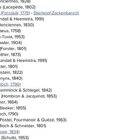
enciennes, 1828)
s (Lacepède, 1802)
(Forsskål, 1775)
 - 
Stierkopf-Zackenbarsch
ndall & Heemstra, 1991)
lenciennes, 1830)
aeus, 1758)
-Tuvia, 1953)
wler, 1904)
Forster, 1801)
ther, 1873)
Randall & Heemstra, 1991)
ter, 1801)
nstein, 1822)
enyns, 1840)
loch, 1790)
(Temminck & Schlegel, 1842)
 (Hombron & Jacquinot, 1853)
ner, 1864)
leeker, 1855)
och, 1790)
(Postel, Fourmanoir & Guézé, 1963)
Bloch & Schneider, 1801)
owe, 1834)
(Schultz, 1953)