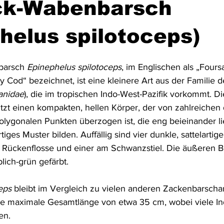
eck-Wabenbarsch
Australien & Neuseeland
Wracktauchen
Schiffwracks
helus spilotoceps)
barsch 
Epinephelus spilotoceps
, im Englischen als „Fours
Schatztauchen
Mexiko
Kolumbien
Puerto Rico
 Cod“ bezeichnet, ist eine kleinere Art aus der Familie d
anidae
), die im tropischen Indo-West-Pazifik vorkommt. Di
tzt einen kompakten, hellen Körper, der von zahlreichen d
a
Schottland
Jordanien
Griechenland
Vereinigte 
 polygonalen Punkten überzogen ist, die eng beieinander l
ges Muster bilden. Auffällig sind vier dunkle, sattelartige
r Rückenflosse und einer am Schwanzstiel. Die äußeren B
blich-grün gefärbt.
eps
 bleibt im Vergleich zu vielen anderen Zackenbarschart
ine maximale Gesamtlänge von etwa 35 cm, wobei viele In
en.