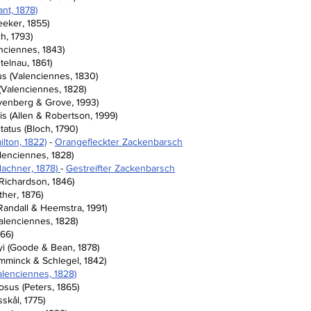
ant, 1878)
eeker, 1855)
h, 1793)
nciennes, 1843)
elnau, 1861)
s (Valenciennes, 1830)
(Valenciennes, 1828)
avenberg & Grove, 1993)
s (Allen & Robertson, 1999)
atus (Bloch, 1790)
lton, 1822)
 - 
Orangefleckter Zackenbarsch
alenciennes, 1828)
achner, 1878) 
- 
Gestreifter Zackenbarsch
Richardson, 1846)
her, 1876)
Randall & Heemstra, 1991)
alenciennes, 1828)
866)
 (Goode & Bean, 1878)
mminck & Schlegel, 1842)
alenciennes, 1828)
sus (Peters, 1865)
skål, 1775)