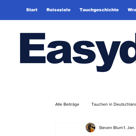
Start
Reiseziele
Tauchgeschichte
Wra
Easy
Alle Beiträge
Tauchen in Deutschlan
Steven Blum
1. Jan
Tauchhistorie
TauchsportklubA