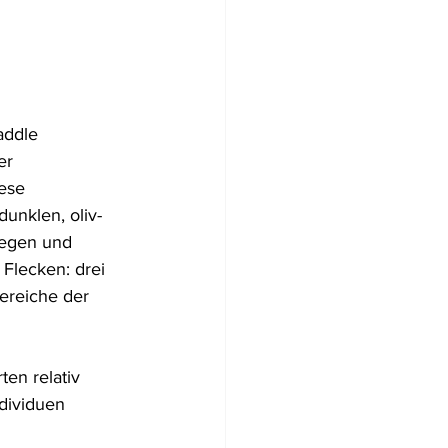
Flugzeugwracks
addle 
US Virgin Islands
er 
ese 
unklen, oliv- 
Arabische Emirate
iegen und 
 Flecken: drei 
ereiche der 
en relativ 
dividuen 