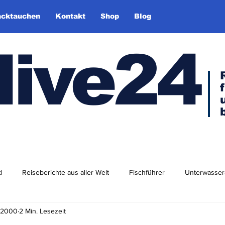
cktauchen
Kontakt
Shop
Blog
dive24
d
Reiseberichte aus aller Welt
Fischführer
Unterwasser
. 2000
2 Min. Lesezeit
dlershof
Arktis & Antarktis
Tauchen in Europa
Afrika