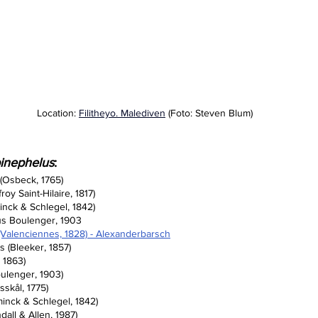
Location: 
Filitheyo. Malediven
 (Foto: Steven Blum)
inephelus
:
(Osbeck, 1765) 
y Saint-Hilaire, 1817)
nck & Schlegel, 1842)
us Boulenger, 1903
(Valenciennes, 1828) - Alexanderbarsch
 (Bleeker, 1857)
 1863)
ulenger, 1903)
sskål, 1775)
nck & Schlegel, 1842)
all & Allen, 1987)