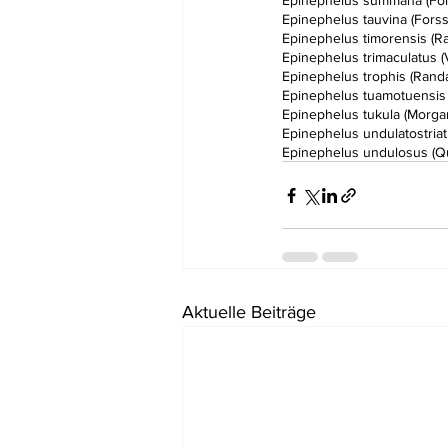
Epinephelus summana (Fors
Epinephelus tauvina (Forssk
Epinephelus timorensis (Ra
Epinephelus trimaculatus (
Epinephelus trophis (Randal
Epinephelus tuamotuensis 
Epinephelus tukula (Morga
Epinephelus undulatostriat
Epinephelus undulosus (Q
Aktuelle Beiträge