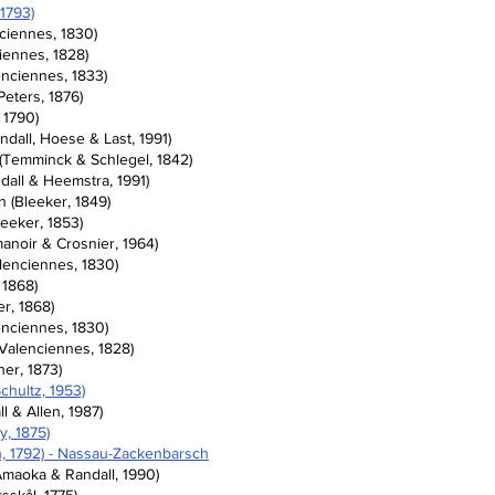
1793)
nciennes, 1830)
iennes, 1828)
nciennes, 1833)
Peters, 1876)
 1790)
dall, Hoese & Last, 1991)
(Temminck & Schlegel, 1842)
dall & Heemstra, 1991)
 (Bleeker, 1849)
eeker, 1853)
anoir & Crosnier, 1964)
lenciennes, 1830)
 1868)
r, 1868)
enciennes, 1830)
Valenciennes, 1828)
her, 1873)
chultz, 1953)
l & Allen, 1987)
y, 1875)
h, 1792) - Nassau-Zackenbarsch
Amaoka & Randall, 1990)