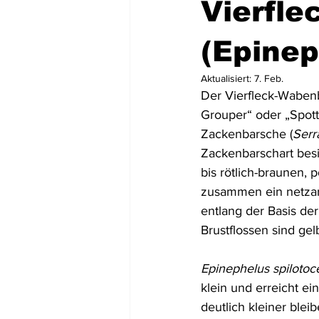
Vierfl
Mittel- und Südamerika
Asien
(Epinep
Aktualisiert:
7. Feb.
Der Vierfleck-Waben
USA
Dominikanische Republik
Grouper“ oder „Spotty
Zackenbarsche (
Serr
Zackenbarschart besi
Tortola
St. Lucia
Dominic
bis rötlich-braunen,
zusammen ein netzarti
entlang der Basis de
Brustflossen sind gel
Epinephelus spilotoc
klein und erreicht e
deutlich kleiner bleib