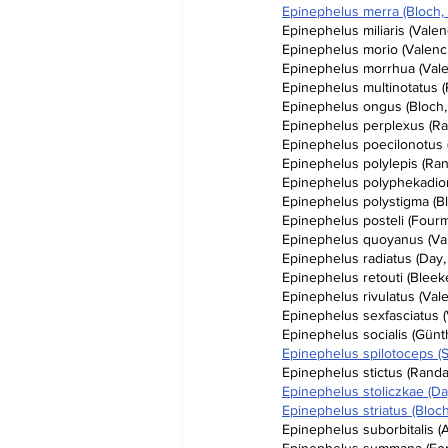
Epinephelus merra (Bloch, 
Epinephelus miliaris (Vale
Epinephelus morio (Valenc
Epinephelus morrhua (Vale
Epinephelus multinotatus (
Epinephelus ongus (Bloch,
Epinephelus perplexus (Ran
Epinephelus poecilonotus 
Epinephelus polylepis (Ran
Epinephelus polyphekadion
Epinephelus polystigma (Bl
Epinephelus posteli (Fourm
Epinephelus quoyanus (Va
Epinephelus radiatus (Day,
Epinephelus retouti (Bleeke
Epinephelus rivulatus (Val
Epinephelus sexfasciatus (
Epinephelus socialis (Günt
Epinephelus spilotoceps (S
Epinephelus stictus (Randal
Epinephelus stoliczkae (Da
Epinephelus striatus (Bloc
Epinephelus suborbitalis (