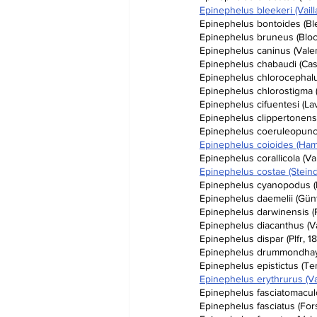
Epinephelus bleekeri (Vaill
Epinephelus bontoides (Bl
Epinephelus bruneus (Bloc
Epinephelus caninus (Vale
Epinephelus chabaudi (Cast
Epinephelus chlorocephalu
Epinephelus chlorostigma 
Epinephelus cifuentesi (L
Epinephelus clippertonensi
Epinephelus coeruleopunct
Epinephelus coioides (Hami
Epinephelus corallicola (V
Epinephelus costae (Steind
Epinephelus cyanopodus (
Epinephelus daemelii (Günt
Epinephelus darwinensis (
Epinephelus diacanthus (V
Epinephelus dispar (Plfr, 1
Epinephelus drummondhayi
Epinephelus epistictus (Te
Epinephelus erythrurus (V
Epinephelus fasciatomaculo
Epinephelus fasciatus (Fors