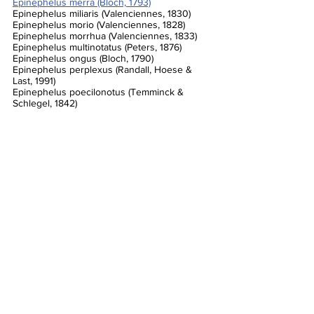
Epinephelus merra (Bloch, 1793)
Epinephelus miliaris (Valenciennes, 1830)
Epinephelus morio (Valenciennes, 1828)
Epinephelus morrhua (Valenciennes, 1833)
Epinephelus multinotatus (Peters, 1876)
Epinephelus ongus (Bloch, 1790)
Epinephelus perplexus (Randall, Hoese & 
Last, 1991)
Epinephelus poecilonotus (Temminck & 
Schlegel, 1842)
Epinephelus polylepis (Randall & Heemstra, 
1991)
Epinephelus polyphekadion (Bleeker, 1849)
Epinephelus polystigma (Bleeker, 1853)
Epinephelus posteli (Fourmanoir & Crosnier, 
1964)
Epinephelus quoyanus (Valenciennes, 1830)
Epinephelus radiatus (Day, 1868)
Epinephelus retouti (Bleeker, 1868)
Epinephelus rivulatus (Valenciennes, 1830)
Epinephelus sexfasciatus (Valenciennes, 
1828)
Epinephelus socialis (Günther, 1873)
Epinephelus spilotoceps (Schultz, 1953)
Epinephelus stictus (Randall & Allen, 1987)
Epinephelus stoliczkae (Day, 1875)
Epinephelus striatus (Bloch, 1792) - Nassau-
Zackenbarsch