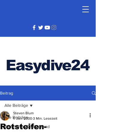
Easydive24
Beitrag
Alle Beiträge
Steven Blum
Alle Beiträge
1. Jan. 2000
3 Min. Lesezeit
Rotsteifen-
Tauchen in Deutschland