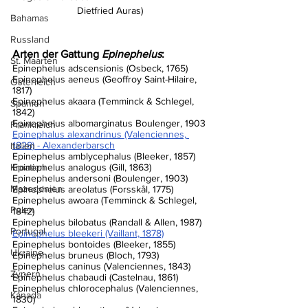
Dietfried Auras)
Bahamas
Russland
Arten der Gattung 
Epinephelus
:
St. Maarten
Epinephelus adscensionis (Osbeck, 1765) 
Epinephelus aeneus (Geoffroy Saint-Hilaire, 
Österreich
1817)
Epinephelus akaara (Temminck & Schlegel, 
Spanien
1842)
Epinephelus albomarginatus Boulenger, 1903
Frankreich
Epinephalus alexandrinus (Valenciennes, 
1828) - Alexanderbarsch
Italien
Epinephelus amblycephalus (Bleeker, 1857)
Kroatien
Epinephelus analogus (Gill, 1863)
Epinephelus andersoni (Boulenger, 1903)
Mazedonien
Epinephelus areolatus (Forsskål, 1775)
Epinephelus awoara (Temminck & Schlegel, 
Polen
1842)
Epinephelus bilobatus (Randall & Allen, 1987)
Portugal
Epinephelus bleekeri (Vaillant, 1878)
Epinephelus bontoides (Bleeker, 1855)
Ukraine
Epinephelus bruneus (Bloch, 1793)
Epinephelus caninus (Valenciennes, 1843)
Zypern
Epinephelus chabaudi (Castelnau, 1861)
Epinephelus chlorocephalus (Valenciennes, 
Kanada
1830)