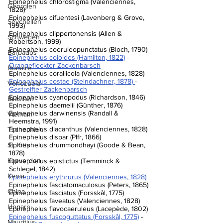
Epinephelus chlorostigma (Valenciennes, 
Georgien
1828)
Epinephelus cifuentesi (Lavenberg & Grove, 
Seychellen
1993)
Epinephelus clippertonensis (Allen & 
Schweden
Robertson, 1999)
Epinephelus coeruleopunctatus (Bloch, 1790)
Barbados
Epinephelus coioides (Hamilton, 1822)
 - 
Orangefleckter Zackenbarsch
Bonaire
Epinephelus corallicola (Valenciennes, 1828)
Epinephelus costae (Steindachner, 1878) 
- 
Venezuela
Gestreifter Zackenbarsch
Epinephelus cyanopodus (Richardson, 1846)
Brasilien
Epinephelus daemelii (Günther, 1876)
Epinephelus darwinensis (Randall & 
Vietnam
Heemstra, 1991)
Epinephelus diacanthus (Valenciennes, 1828)
Tschechien
Epinephelus dispar (Plfr, 1866)
St. Kitts
Epinephelus drummondhayi (Goode & Bean, 
1878)
Kapverden
Epinephelus epistictus (Temminck & 
Schlegel, 1842)
Kenia
Epinephelus erythrurus (Valenciennes, 1828)
Epinephelus fasciatomaculosus (Peters, 1865)
China
Epinephelus fasciatus (Forsskål, 1775)
Epinephelus faveatus (Valenciennes, 1828)
Ungarn
Epinephelus flavocaeruleus (Lacepède, 1802)
Epinephelus fuscoguttatus (Forsskål, 1775)
 - 
Mauritius