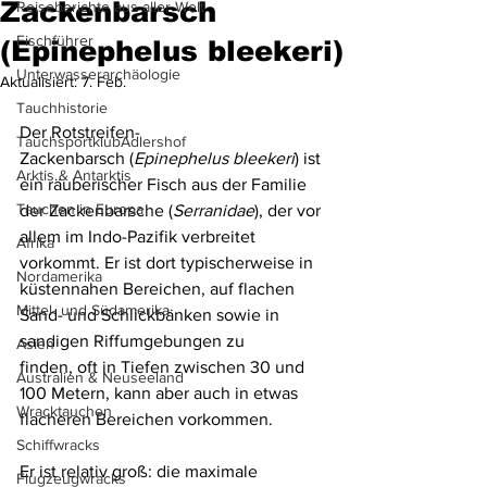
Zackenbarsch
Reiseberichte aus aller Welt
Fischführer
(Epinephelus bleekeri)
Unterwasserarchäologie
Aktualisiert:
7. Feb.
Tauchhistorie
Der Rotstreifen-
TauchsportklubAdlershof
Zackenbarsch (
Epinephelus bleekeri
) ist 
Arktis & Antarktis
ein räuberischer Fisch aus der Familie 
Tauchen in Europa
der Zackenbarsche (
Serranidae
), der vor 
allem im Indo-Pazifik verbreitet 
Afrika
vorkommt. Er ist dort typischerweise in 
Nordamerika
küstennahen Bereichen, auf flachen 
Mittel- und Südamerika
Sand- und Schlickbänken sowie in 
sandigen Riffumgebungen zu 
Asien
finden, oft in Tiefen zwischen 30 und 
Australien & Neuseeland
100 Metern, kann aber auch in etwas 
Wracktauchen
flacheren Bereichen vorkommen. 
Schiffwracks
Er ist relativ groß: die maximale 
Flugzeugwracks