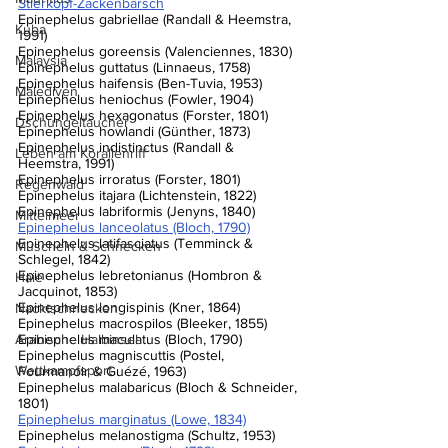
Stierkopf-Zackenbarsch
Epinephelus gabriellae (Randall & Heemstra, 
Kuba
1991)
Epinephelus goreensis (Valenciennes, 1830)
Malaysia
Epinephelus guttatus (Linnaeus, 1758)
Epinephelus haifensis (Ben-Tuvia, 1953)
Malediven
Epinephelus heniochus (Fowler, 1904)
Epinephelus hexagonatus (Forster, 1801)
Dschungeltaucher
Epinephelus howlandi (Günther, 1873)
Epinephelus indistinctus (Randall & 
Leben am Korallenriff
Heemstra, 1991)
Epinephelus irroratus (Forster, 1801)
Regenwald
Epinephelus itajara (Lichtenstein, 1822)
Epinephelus labriformis (Jenyns, 1840)
Mittelmeer
Epinephelus lanceolatus (Bloch, 1790)
Epinephelus latifasciatus (Temminck & 
Muscheln & Schnecken
Schlegel, 1842)
Epinephelus lebretonianus (Hombron & 
Haie
Jacquinot, 1853)
Epinephelus longispinis (Kner, 1864)
Nacktschnecken
Epinephelus macrospilos (Bleeker, 1855)
Arabische Halbinsel
Epinephelus maculatus (Bloch, 1790)
Epinephelus magniscuttis (Postel, 
Wettkampfsport
Fourmanoir & Guézé, 1963)
Epinephelus malabaricus (Bloch & Schneider, 
1801)
Epinephelus marginatus (Lowe, 1834)
Epinephelus melanostigma (Schultz, 1953)