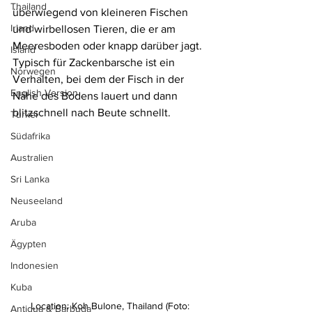
Thailand
überwiegend von kleineren Fischen 
Irland
und wirbellosen Tieren, die er am 
Meeresboden oder knapp darüber jagt. 
Island
Typisch für Zackenbarsche ist ein 
Norwegen
Verhalten, bei dem der Fisch in der 
English Version
Nähe des Bodens lauert und dann 
blitzschnell nach Beute schnellt.
Türkei
Südafrika
Australien
Sri Lanka
Neuseeland
Aruba
Ägypten
Indonesien
Kuba
Location: Koh Bulone, Thailand (Foto: 
Antigua & Barbuda