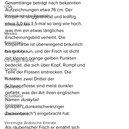
Gesamtlänge beträgt nach bekannten 
USA
Aufzeichnungen etwa 76 cm. Der 
Dominikanische Republik
Körper ist langgestreckt und kräftig, 
etwa 3,0 bis 3,5-mal so lang wie hoch, 
Schatztauchen
was ihm ein etwas längliches 
Mexiko
Erscheinungsbild verleiht. Die 
Kolumbien
Körperfarbe ist überwiegend bräunlich 
bis graubraun, und der Fisch ist dicht 
Puerto Rico
mit kleinen orange-gelben Punkten 
US Virgin Islands
bedeckt, die sich über Kopf, Rumpf und 
Tortola
Teile der Flossen erstrecken. Die 
St. Lucia
hinteren zwei Drittel der 
Schwanzflosse sind meist dunkler 
Dominica
gefärbt, was der Art ihren englischen 
Schottland
Namen 
duskytail 
Jordanien
grouper
 („dunkelschwänziger 
Zackenbarsch“) eingebracht hat.
Griechenland
Vereinigte Arabische Emirate
Als räuberischer Fisch er ernährt sich 