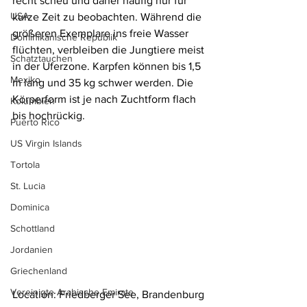
recht scheu und daher häufig nur für 
USA
kurze Zeit zu beobachten. Während die 
größeren Exemplare ins freie Wasser 
Dominikanische Republik
flüchten, verbleiben die Jungtiere meist 
Schatztauchen
in der Uferzone. Karpfen können bis 1,5 
Mexiko
m lang und 35 kg schwer werden. Die 
Körperform ist je nach Zuchtform flach 
Kolumbien
bis hochrückig.
Puerto Rico
US Virgin Islands
Tortola
St. Lucia
Dominica
Schottland
Jordanien
Griechenland
Vereinigte Arabische Emirate
Location: Friedberger See, Brandenburg 