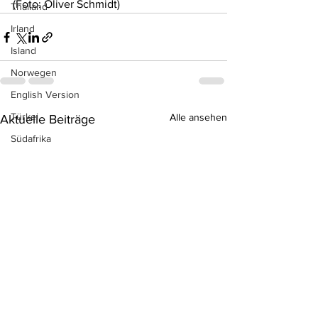
(Foto: 
Oliver Schmidt)
Thailand
Irland
Island
Norwegen
English Version
Türkei
Alle ansehen
Aktuelle Beiträge
Südafrika
Australien
Sri Lanka
Neuseeland
Aruba
Ägypten
Indonesien
Kuba
Antigua & Barbuda