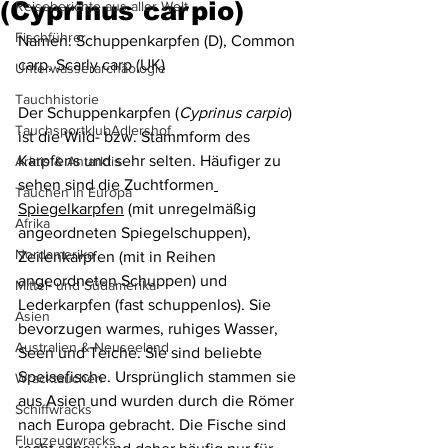
(Cyprinus carpio)
Reiseberichte aus aller Welt
Fischführer
Namen: Schuppenkarpfen (D), Common 
carp, Scarly carp (UK)
Unterwasserarchäologie
Tauchhistorie
Der Schuppenkarpfen (
Cyprinus carpio
) 
TauchsportklubAdlershof
ist die Wild- bzw. Stammform des 
Karpfens und sehr selten. Häufiger zu 
Arktis & Antarktis
sehen sind die Zuchtformen
Tauchen in Europa
Spiegelkarpfen
 (mit unregelmäßig 
Afrika
angeordneten Spiegelschuppen), 
Nordamerika
Zeilenkarpfen (mit in Reihen 
angeordneten Schuppen) und 
Mittel- und Südamerika
Lederkarpfen (fast schuppenlos). Sie 
Asien
bevorzugen warmes, ruhiges Wasser, 
Australien & Neuseeland
Seen und Teiche. Sie sind beliebte 
Speisefische. Ursprünglich stammen sie 
Wracktauchen
aus Asien und wurden durch die Römer 
Schiffwracks
nach Europa gebracht. Die Fische sind 
Flugzeugwracks