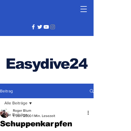
Easydive24
Beitrag
Alle Beiträge
Roger Blum
Alle Beiträge
1. Jan. 2000
1 Min. Lesezeit
Schuppenkarpfen
Tauchen in Deutschland