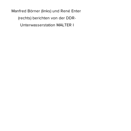
Manfred Börner (links) und René Enter 
(rechts) berichten von der DDR-
Unterwasserstation MALTER I
Von René Enter gebautes Modell der UW-
Station MALTER I im Sporttaucher-Museum 
Berlin-Wendenschloß