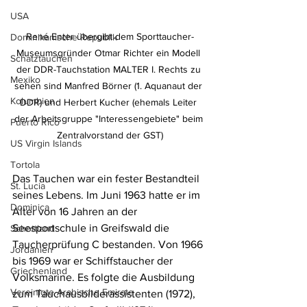
USA
René Enter übergibt dem Sporttaucher-
Dominikanische Republik
Museumsgründer Otmar Richter ein Modell 
Schatztauchen
der DDR-Tauchstation MALTER I. Rechts zu 
Mexiko
sehen sind Manfred Börner (1. Aquanaut der 
Kolumbien
DDR) und Herbert Kucher (ehemals Leiter 
der Arbeitsgruppe "Interessengebiete" beim 
Puerto Rico
Zentralvorstand der GST)
US Virgin Islands
Tortola
Das Tauchen war ein fester Bestandteil 
St. Lucia
seines Lebens. Im Juni 1963 hatte er im 
Dominica
Alter von 16 Jahren an der 
Seesportschule in Greifswald die 
Schottland
Taucherprüfung C bestanden. Von 1966 
Jordanien
bis 1969 war er Schiffstaucher der 
Griechenland
Volksmarine. Es folgte die Ausbildung 
Vereinigte Arabische Emirate
zum Tauchausbilderassistenten (1972), 