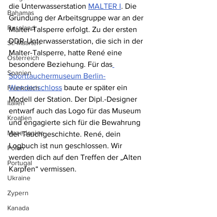
die Unterwasserstation 
MALTER I
. Die 
Bahamas
Gründung der Arbeitsgruppe war an der 
Russland
Malter-Talsperre erfolgt. Zu der ersten 
DDR-Unterwasserstation, die sich in der 
St. Maarten
Malter-Talsperre, hatte René eine 
Österreich
besondere Beziehung. Für das
Spanien
Sporttauchermuseum Berlin-
Wendenschloss
 baute er später ein 
Frankreich
Modell der Station. Der Dipl.-Designer 
Italien
entwarf auch das Logo für das Museum 
Kroatien
und engagierte sich für die Bewahrung 
Mazedonien
der Tauchgeschichte. René, dein 
Logbuch ist nun geschlossen. Wir 
Polen
werden dich auf den Treffen der „Alten 
Portugal
Karpfen“ vermissen.
Ukraine
Zypern
Kanada