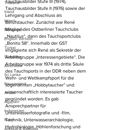
Tauchausbilder Stufe III (1974), 
Thailand
Tauchausbilder Stufe II (1976) sowie der 
Irland
Lehrgang und Abschluss als 
Island
Berufstaucher. Zunächst war René 
Mitglied des Ostberliner Tauchclubs 
Norwegen
„Nautilus“, dann des Tauchsportclubs 
English Version
„Bonito 58“. Innerhalb der GST 
Türkei
engagierte sich René als Sekretär der 
Südafrika
Arbeitsgruppe „Interessengebiete“. Die 
Arbeitsgruppe war 1974 als dritte Säule 
Australien
des Tauchsports in der DDR neben dem 
Sri Lanka
Wehr- und Wettkampfsport für die 
Neuseeland
sogenannten „Hobbytaucher“ und 
wissenschaftlich interessierte Taucher 
Aruba
gegründet worden. Es gab 
Ägypten
Ansprechpartner für 
Indonesien
Unterwasserfotografie und -film, 
Kuba
Technik, Unterwasserarchäologie, 
Hydrobiologie, Höhlenforschung und 
Antigua & Barbuda