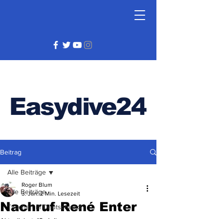
Easydive24
Beitrag
Alle Beiträge
Roger Blum
Alle Beiträge
3. Jan.
2 Min. Lesezeit
Nachruf René Enter
Tauchen in Deutschland