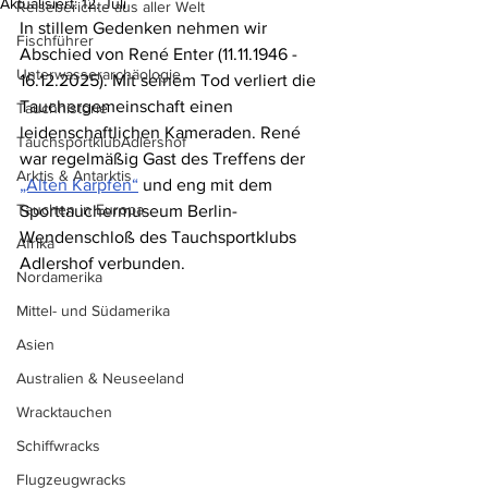
Aktualisiert:
12. Juli
Reiseberichte aus aller Welt
In stillem Gedenken nehmen wir 
Fischführer
Abschied von René Enter (11.11.1946 - 
Unterwasserarchäologie
16.12.2025). Mit seinem Tod verliert die 
Tauchergemeinschaft einen 
Tauchhistorie
leidenschaftlichen Kameraden. René 
TauchsportklubAdlershof
war regelmäßig Gast des Treffens der 
Arktis & Antarktis
„Alten Karpfen“
 und eng mit dem 
Tauchen in Europa
Sporttauchermuseum Berlin-
Wendenschloß des Tauchsportklubs 
Afrika
Adlershof verbunden. 
Nordamerika
Mittel- und Südamerika
Asien
Australien & Neuseeland
Wracktauchen
Schiffwracks
Flugzeugwracks