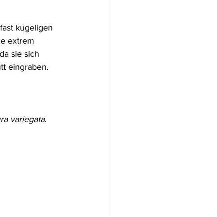
Flugzeugwracks
fast kugeligen 
ie extrem 
a sie sich 
US Virgin Islands
t eingraben. 
Arabische Emirate
ra variegata
.