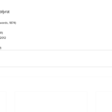
plyra
:
wards, 1874)
41)
 2012
)