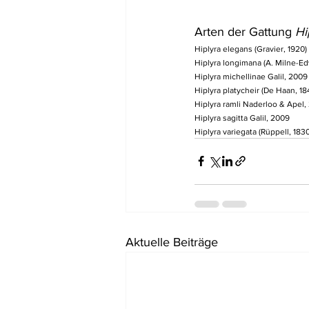
Arten der Gattung 
Hi
Hiplyra elegans (Gravier, 1920)
Hiplyra longimana (A. Milne-Ed
Hiplyra michellinae Galil, 2009
Hiplyra platycheir (De Haan, 18
Hiplyra ramli Naderloo & Apel,
Hiplyra sagitta Galil, 2009
Hiplyra variegata (Rüppell, 1830
Aktuelle Beiträge