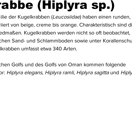
abbe (Hiplyra sp.)
Australien & Neuseeland
Wracktauchen
Schiffwracks
lie der Kugelkrabben (
Leucosiidae
) haben einen runden, 
iiert von beige, creme bis orange. Charakteristisch sind d
edmaßen. Kugelkrabben werden nicht so oft beobachtet, d
Schatztauchen
Mexiko
Kolumbien
Puerto Rico
achen Sand- und Schlammboden sowie unter Korallenschut
lkrabben umfasst etwa 340 Arten.
a
Schottland
Jordanien
Griechenland
Vereinigte 
schen Golfs und des Golfs von Oman kommen folgende 
r: 
Hiplyra elegans
, 
Hiplyra ramli
, 
Hiplyra sagitta
 und 
Hiply