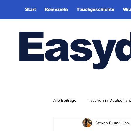
Start
Reiseziele
Tauchgeschichte
Wra
Easy
Alle Beiträge
Tauchen in Deutschlan
Steven Blum
1. Jan
Tauchhistorie
TauchsportklubA