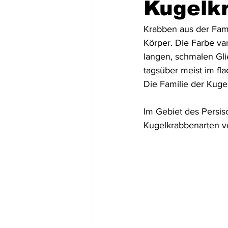
Kugelkr
Mittel- und Südamerika
Asien
Krabben aus der Fami
Körper. Die Farbe var
langen, schmalen Gli
USA
Dominikanische Republik
tagsüber meist im fl
Die Familie der Kuge
Tortola
St. Lucia
Dominic
Im Gebiet des Persi
Kugelkrabbenarten vo