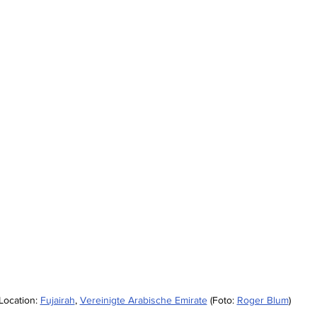
Location: 
Fujairah
, 
Vereinigte Arabische Emirate
 (Foto: 
Roger Blum
)