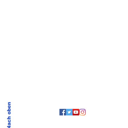
Fujairahs Küste
Nach oben