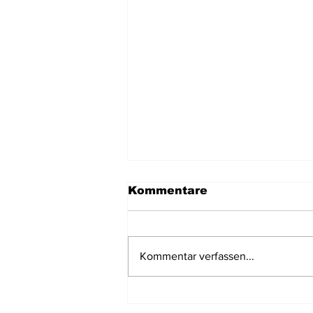
Kommentare
Kommentar verfassen...
Car Cemetery: Der
Autofriedhof vor