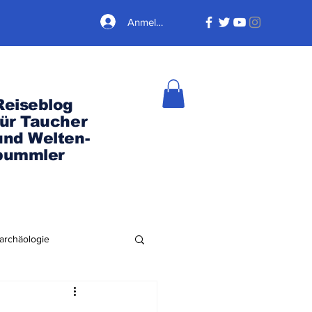
Anmelden
Reiseblog
für Taucher
und Welten-
bummler
archäologie
Nordamerika