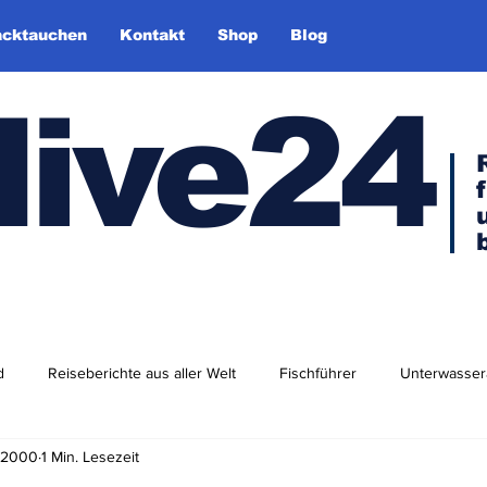
cktauchen
Kontakt
Shop
Blog
dive24
d
Reiseberichte aus aller Welt
Fischführer
Unterwasser
. 2000
1 Min. Lesezeit
dlershof
Arktis & Antarktis
Tauchen in Europa
Afrika