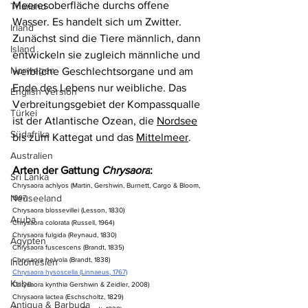
Meeresoberfläche durchs offene 
Thailand
Wasser. Es handelt sich um Zwitter. 
Irland
Zunächst sind die Tiere männlich, dann 
Island
entwickeln sie zugleich männliche und 
Norwegen
weibliche Geschlechtsorgane und am 
Ende des Lebens nur weibliche. Das 
English Version
Verbreitungsgebiet der Kompassqualle 
Türkei
ist der Atlantische Ozean, die 
Nordsee
Südafrika
bis zum Kattegat und das 
Mittelmeer
.
Australien
Arten der Gattung 
Chrysaora
:
Sri Lanka
Chrysaora achlyos (Martin, Gershwin, Burnett, Cargo & Bloom, 
Neuseeland
1997)
Chrysaora blossevillei (Lesson, 1830)
Aruba
Chrysaora colorata (Russell, 1964)
Chrysaora fulgida (Reynaud, 1830)
Ägypten
Chrysaora fuscescens (Brandt, 1835)
Chrysaora helvola (Brandt, 1838)
Indonesien
Chrysaora hysoscella (Linnaeus, 1767)
Kuba
Chrysaora kynthia Gershwin & Zeidler, 2008)
Chrysaora lactea (Eschscholtz, 1829)
Antigua & Barbuda