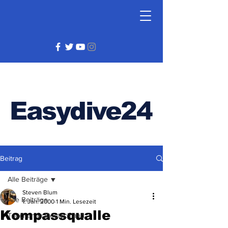
Easydive24
Beitrag
Alle Beiträge
Steven Blum
Alle Beiträge
1. Jan. 2000
1 Min. Lesezeit
Kompassqualle
Tauchen in Deutschland