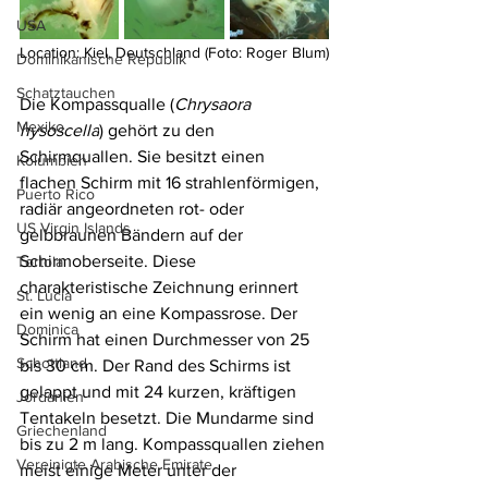
USA
Location: Kiel, Deutschland (Foto: Roger Blum)
Dominikanische Republik
Schatztauchen
Die Kompassqualle (
Chrysaora 
Mexiko
hysoscella
) gehört zu den 
Schirmquallen. Sie besitzt einen 
Kolumbien
flachen Schirm mit 16 strahlenförmigen, 
Puerto Rico
radiär angeordneten rot- oder 
US Virgin Islands
gelbbraunen Bändern auf der 
Schirmoberseite. Diese 
Tortola
charakteristische Zeichnung erinnert 
St. Lucia
ein wenig an eine Kompassrose. Der 
Dominica
Schirm hat einen Durchmesser von 25 
Schottland
bis 30 cm. Der Rand des Schirms ist 
gelappt und mit 24 kurzen, kräftigen 
Jordanien
Tentakeln besetzt. Die Mundarme sind 
Griechenland
bis zu 2 m lang. Kompassquallen ziehen 
Vereinigte Arabische Emirate
meist einige Meter unter der 