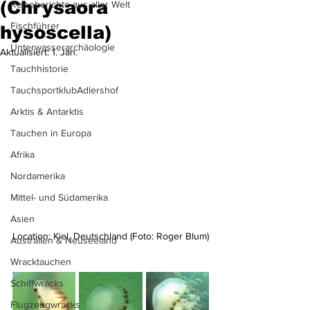
(Chrysaora
Reiseberichte aus aller Welt
Fischführer
hysoscella)
Unterwasserarchäologie
Aktualisiert:
1. Jan.
Tauchhistorie
TauchsportklubAdlershof
Arktis & Antarktis
Tauchen in Europa
Afrika
Nordamerika
Mittel- und Südamerika
Asien
Location: Kiel, Deutschland (Foto: Roger Blum)
Australien & Neuseeland
Wracktauchen
Schiffwracks
Flugzeugwracks