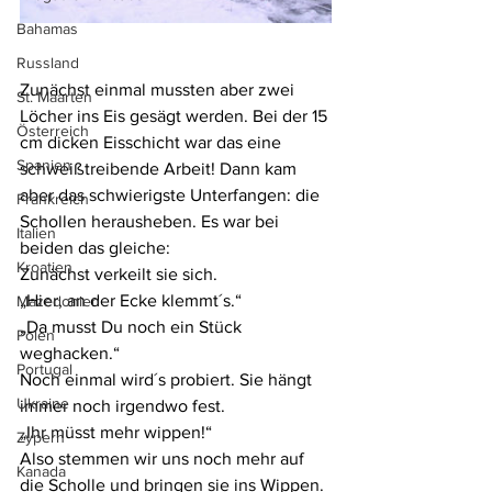
Bahamas
Russland
Zunächst einmal mussten aber zwei 
St. Maarten
Löcher ins Eis gesägt werden. Bei der 15 
Österreich
cm dicken Eisschicht war das eine 
Spanien
schweißtreibende Arbeit! Dann kam 
aber das schwierigste Unterfangen: die 
Frankreich
Schollen herausheben. Es war bei 
Italien
beiden das gleiche:
Kroatien
Zunächst verkeilt sie sich.
„Hier, an der Ecke klemmt´s.“
Mazedonien
„Da musst Du noch ein Stück 
Polen
weghacken.“
Portugal
Noch einmal wird´s probiert. Sie hängt 
Ukraine
immer noch irgendwo fest.
„Ihr müsst mehr wippen!“
Zypern
Also stemmen wir uns noch mehr auf 
Kanada
die Scholle und bringen sie ins Wippen. 