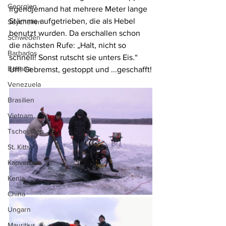
Georgien
Irgendjemand hat mehrere Meter lange 
Stämme aufgetrieben, die als Hebel 
Seychellen
benutzt wurden. Da erschallen schon 
Schweden
die nächsten Rufe: „Halt, nicht so 
Barbados
schnell! Sonst rutscht sie unters Eis.“
Bonaire
Uff! Gebremst, gestoppt und ...geschafft!
Venezuela
Brasilien
Vietnam
Tschechien
St. Kitts
Kapverden
Kenia
China
Ungarn
Mauritius