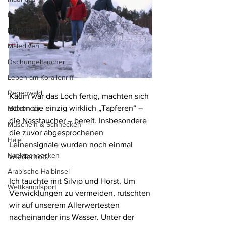
Kuba
Malaysia
Malediven
Dschungeltaucher
Leben am Korallenriff
Regenwald
Kaum war das Loch fertig, machten sich 
schon die einzig wirklich „Tapferen“ – 
Mittelmeer
die Nasstaucher – bereit. Insbesondere 
Muscheln & Schnecken
die zuvor abgesprochenen 
Haie
Leinensignale wurden noch einmal 
Nacktschnecken
wiederholt.
Arabische Halbinsel
Ich tauchte mit Silvio und Horst. Um 
Wettkampfsport
Verwicklungen zu vermeiden, rutschten 
wir auf unserem Allerwertesten 
nacheinander ins Wasser. Unter der 