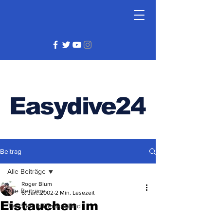
Easydive24
Beitrag
Alle Beiträge
Roger Blum
Alle Beiträge
6. Jan. 2002
2 Min. Lesezeit
Eistauchen im
Tauchen in Deutschland