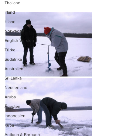
Thailand
Irland
Island
Norwegen
English Version
Türkei
Südafrika
Australien
Sri Lanka
Neuseeland
Aruba
Ägypten
Indonesien
Kuba
Antigua & Barbuda