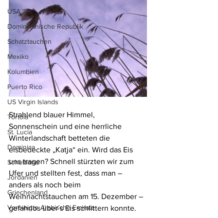
USA
Dominikanische Republik
Schatztauchen
Mexiko
Kolumbien
Puerto Rico
US Virgin Islands
Strahlend blauer Himmel, 
Tortola
Sonnenschein und eine herrliche 
St. Lucia
Winterlandschaft betteten die 
Dominica
eisbedeckte „Katja“ ein. Wird das Eis 
uns tragen? Schnell stürzten wir zum 
Schottland
Ufer und stellten fest, dass man – 
Jordanien
anders als noch beim 
Griechenland
Weihnachtstauchen am 15. Dezember – 
Vereinigte Arabische Emirate
gefahrlos über´s Eis schlittern konnte.