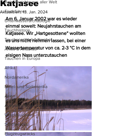
Katjasee
Reiseberichte aus aller Welt
Fischführer
Aktualisiert:
13. Jan. 2024
Am 6. Januar 2002 war es wieder 
Unterwasserarchäologie
einmal soweit: Neujahrstauchen am 
Tauchhistorie
Katjasee. Wir „Hartgesottene“ wollten 
TauchsportklubAdlershof
es uns nicht nehmen lassen, bei einer 
Wassertemperatur von ca. 2-3 °C in dem 
Arktis & Antarktis
eisigen Nass unterzutauchen
Tauchen in Europa
Afrika
Nordamerika
Mittel- und Südamerika
Asien
Australien & Neuseeland
Wracktauchen
Schiffwracks
Flugzeugwracks