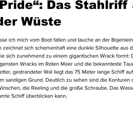
Pride“: Das Stahlriff
Australien & Neuseeland
Wracktauchen
Schiffwracks
der Wüste
asse ich mich vom Boot fallen und tauche an der Bojenlei
Schatztauchen
Mexiko
Kolumbien
Puerto Rico
zeichnet sich schemenhaft eine dunkle Silhouette aus d
die sich zunehmend zu einem gigantischen Wrack formt: 
togensten Wracks im Roten Meer und die bekannteste Tauc
a
Schottland
Jordanien
Griechenland
Vereinigte 
etter, gestrandeter Wal liegt das 75 Meter lange Schiff auf
m sandigen Grund. Deutlich zu sehen sind die Konturen d
inschen, die Reeling und die große Schraube. Das Wasser 
amte Schiff überblicken kann.