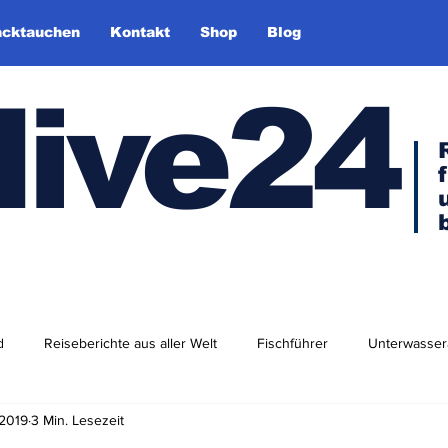
cktauchen
Kontakt
Shop
Blog
dive24
d
Reiseberichte aus aller Welt
Fischführer
Unterwasser
 2019
3 Min. Lesezeit
dlershof
Arktis & Antarktis
Tauchen in Europa
Afrika