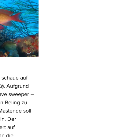
d schaue auf 
s
). Aufgrund 
ave sweeper – 
n Reling zu 
Mastende soll 
in. Der 
rt auf 
nn die 