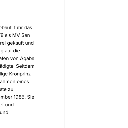
ebaut, fuhr das 
78 als MV San 
rei gekauft und 
g auf die 
afen von Aqaba 
ädigte. Seitdem 
lige Kronprinz 
 Rahmen eines 
ste zu 
ember 1985. Sie 
ef und 
 und 