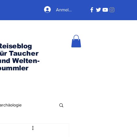
Anmelden
Reiseblog
für Taucher
und Welten-
bummler
archäologie
Nordamerika