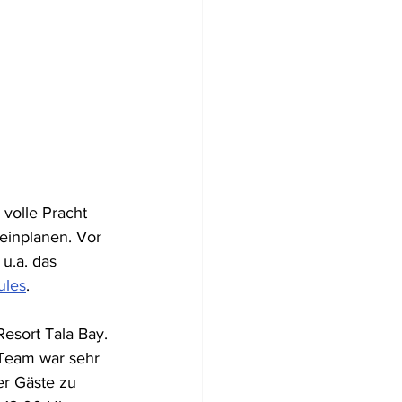
volle Pracht 
einplanen. Vor 
u.a. das 
ules
.
esort Tala Bay. 
Team war sehr 
er Gäste zu 