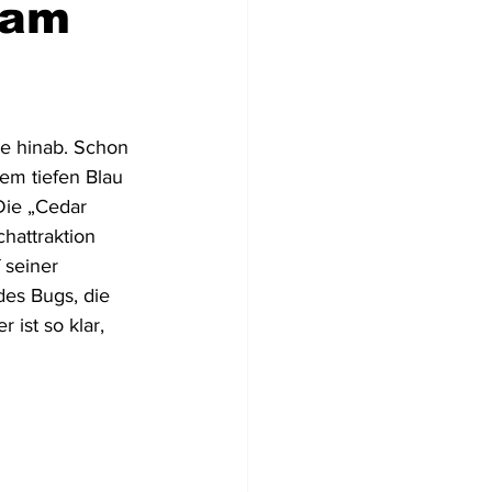
 am
Flugzeugwracks
ne hinab. Schon 
US Virgin Islands
em tiefen Blau 
Die „Cedar 
hattraktion 
Arabische Emirate
 seiner 
es Bugs, die 
ist so klar, 