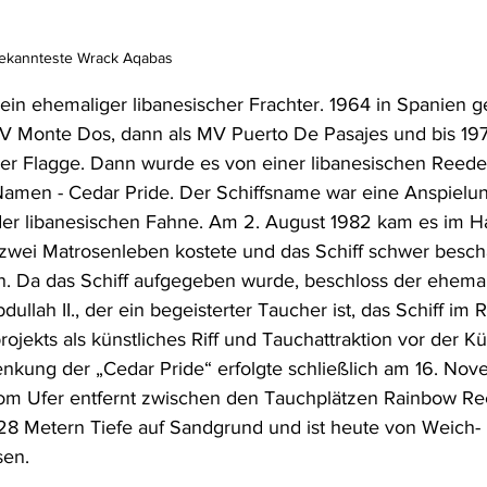
 bekannteste Wrack Aqabas
 ein ehemaliger libanesischer Frachter. 1964 in Spanien g
MV Monte Dos, dann als MV Puerto De Pasajes und bis 19
er Flagge. Dann wurde es von einer libanesischen Reede
n Namen - Cedar Pride. Der Schiffsname war eine Anspielun
er libanesischen Fahne. Am 2. August 1982 kam es im H
zwei Matrosenleben kostete und das Schiff schwer besch
hin. Da das Schiff aufgegeben wurde, beschloss der ehema
ullah II., der ein begeisterter Taucher ist, das Schiff im
ojekts als künstliches Riff und Tauchattraktion vor der Kü
nkung der „Cedar Pride“ erfolgte schließlich am 16. Nov
vom Ufer entfernt zwischen den Tauchplätzen Rainbow Re
28 Metern Tiefe auf Sandgrund und ist heute von Weich-
sen.