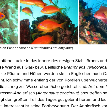
elen-Fahnenbarsche (
Pseudanthias squamipinnis
)
 offene Lucke in das Innere des riesigen Stahlkörpers un
se Wand aus Glas- bzw. Beilfische (
Pempheris vanicolensi
dunkle Räume und Höhen werden sie im Englischen auch C
nt. Ich schwimme entlang der von Korallen überwucherte
ie schräg zur Wasseroberfläche gerichtet sind. Auf dem 
ossen-Anglerfisch (
Antennatus coccineus
) anzutreffen se
egt den größten Teil des Tages gut getarnt herum und laue
. Interessant ist seine Fortbewegung. Der Anglerfisch ka