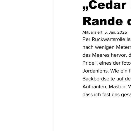
„Cedar 
Mittel- und Südamerika
Asien
Rande 
Aktualisiert:
5. Jan. 2025
Per Rückwärtsrolle l
USA
Dominikanische Republik
nach wenigen Metern 
des Meeres hervor, 
Pride“, eines der fo
Tortola
St. Lucia
Dominic
Jordaniens. Wie ein f
Backbordseite auf de
Aufbauten, Masten, W
dass ich fast das ges