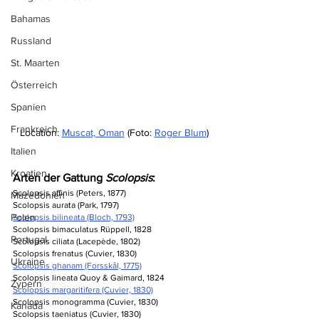
Bahamas
Russland
St. Maarten
Österreich
Spanien
Frankreich
Location: 
Muscat, Oman
 (Foto: 
Roger Blum
)
Italien
Kroatien
Arten der Gattung 
Scolopsis
:
Scolopsis affinis (Peters, 1877)
Mazedonien
Scolopsis aurata (Park, 1797)
Polen
Scolopsis bilineata (Bloch, 1793)
Scolopsis bimaculatus Rüppell, 1828
Portugal
Scolopsis ciliata (Lacepède, 1802)
Scolopsis frenatus (Cuvier, 1830)
Ukraine
Scolopsis ghanam (Forsskål, 1775)
Scolopsis lineata Quoy & Gaimard, 1824
Zypern
Scolopsis margaritifera (Cuvier, 1830)
Scolopsis monogramma (Cuvier, 1830)
Kanada
Scolopsis taeniatus (Cuvier, 1830)