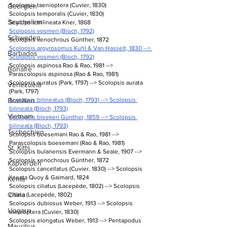
Scolopsis taenioptera (Cuvier, 1830)
Georgien
Scolopsis temporalis (Cuvier, 1830)
Seychellen
Scolopsis trilineata Kner, 1868
Scolopsis vosmeri (Bloch, 1792)
Schweden
Scolopsis xenochrous Günther, 1872
Scolopsis argyrosomus Kuhl & Van Hasselt, 1830 --> 
Barbados
Scolopsis vosmeri (Bloch, 1792)
Scolopsis aspinosa Rao & Rao, 1981 --> 
Bonaire
Parascolopsis aspinosa (Rao & Rao, 1981)
Scolopsis auratus (Park, 1797) --> Scolopsis aurata 
Venezuela
(Park, 1797)
Scolopsis bilineatus (Bloch, 1793) --> Scolopsis 
Brasilien
bilineata (Bloch, 1793)
Vietnam
Scolopsis bleekeri Günther, 1859 --> Scolopsis 
bilineata (Bloch, 1793)
Tschechien
Scolopsis boesemani Rao & Rao, 1981 --> 
Parascolopsis boesemani (Rao & Rao, 1981)
St. Kitts
Scolopsis bulanensis Evermann & Seale, 1907 --> 
Scolopsis xenochrous Günther, 1872
Kapverden
Scolopsis cancellatus (Cuvier, 1830) --> Scolopsis 
lineata Quoy & Gaimard, 1824
Kenia
Scolopsis ciliatus (Lacepède, 1802) --> Scolopsis 
China
ciliata (Lacepède, 1802)
Scolopsis dubiosus Weber, 1913 --> Scolopsis 
Ungarn
taenioptera (Cuvier, 1830)
Scolopsis elongatus Weber, 1913 --> Pentapodus 
Mauritius