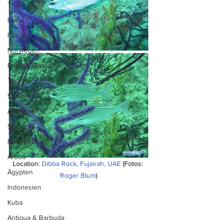
Thailand
Irland
Island
Norwegen
English Version
Türkei
Südafrika
Australien
Sri Lanka
Neuseeland
Aruba
Location: 
Dibba Rock, Fujairah, UAE
 (Fotos: 
Ägypten
Roger Blum
)
Indonesien
Kuba
Antigua & Barbuda