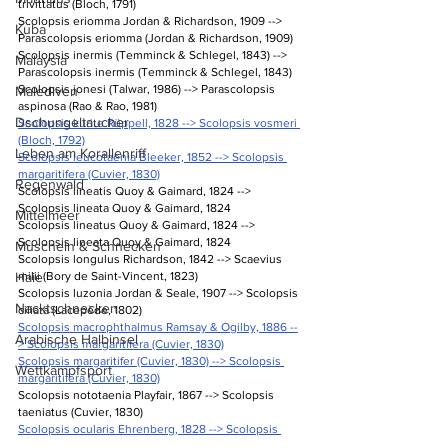
trivittatus (Bloch, 1791)
Scolopsis eriomma Jordan & Richardson, 1909 --> 
Kuba
Parascolopsis eriomma (Jordan & Richardson, 1909)
Scolopsis inermis (Temminck & Schlegel, 1843) --> 
Malaysia
Parascolopsis inermis (Temminck & Schlegel, 1843)
Scolopsis jonesi (Talwar, 1986) --> Parascolopsis 
Malediven
aspinosa (Rao & Rao, 1981)
Dschungeltaucher
Scolopsis kurite Rüppell, 1828 --> Scolopsis vosmeri 
(Bloch, 1792)
Leben am Korallenriff
Scolopsis leucotaenia Bleeker, 1852 --> Scolopsis 
margaritifera (Cuvier, 1830)
Regenwald
Scolopsis lineatis Quoy & Gaimard, 1824 --> 
Scolopsis lineata Quoy & Gaimard, 1824
Mittelmeer
Scolopsis lineatus Quoy & Gaimard, 1824 --> 
Scolopsis lineata Quoy & Gaimard, 1824
Muscheln & Schnecken
Scolopsis longulus Richardson, 1842 --> Scaevius 
milii (Bory de Saint-Vincent, 1823)
Haie
Scolopsis luzonia Jordan & Seale, 1907 --> Scolopsis 
Nacktschnecken
ciliata (Lacepède, 1802)
Scolopsis macrophthalmus Ramsay & Ogilby, 1886 --
Arabische Halbinsel
> Scolopsis margaritifera (Cuvier, 1830)
Scolopsis margaritifer (Cuvier, 1830) --> Scolopsis 
Wettkampfsport
margaritifera (Cuvier, 1830)
Scolopsis nototaenia Playfair, 1867 --> Scolopsis 
taeniatus (Cuvier, 1830)
Scolopsis ocularis Ehrenberg, 1828 --> Scolopsis 
ghanam (Forsskål, 1775)