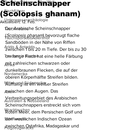
Scheinschnapper
Reiseberichte aus aller Welt
Fischführer
(Scolopsis ghanam)
Unterwasserarchäologie
Aktualisiert:
12. Feb.
Der Arabische Scheinschnapper 
Tauchhistorie
(
Scolopsis ghanam
) bevorzugt flache 
TauchsportklubAdlershof
Sandböden in der Nähe von Riffen 
Arktis & Antarktis
zwischen 1 bis 20 m Tiefe. Der bis zu 30 
Tauchen in Europa
cm lange Fisch hat eine helle Färbung 
mit zahlreichen schwarzen oder 
Afrika
dunkelbraunen Flecken, die auf der 
Nordamerika
oberen Körperhälfte Streifen bilden. 
Mittel- und Südamerika
Auffällig ist ein weißer Streifen 
zwischen den Augen. Das 
Asien
Verbreitungsgebiet des Arabischen 
Australien & Neuseeland
Scheinschnappers erstreckt sich vom 
Wracktauchen
Roten Meer, dem Persischen Golf und 
Schiffwracks
den westlichen Indischen Ozean 
zwischen Ostafrika, Madagaskar und 
Flugzeugwracks