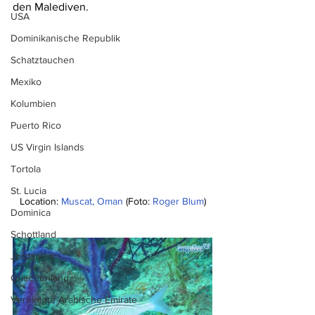
den Malediven.
USA
Dominikanische Republik
Schatztauchen
Mexiko
Kolumbien
Puerto Rico
US Virgin Islands
Tortola
St. Lucia
Location: 
Muscat, Oman
 (Foto: 
Roger Blum
)
Dominica
Schottland
Jordanien
Griechenland
Vereinigte Arabische Emirate