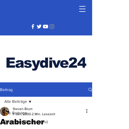
Easydive24
Beitrag
Alle Beiträge
Steven Blum
Alle Beiträge
1. Jan. 2000
2 Min. Lesezeit
Arabischer
Tauchen in Deutschland