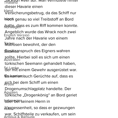
Jackson Reef auf. Man vermutete hinter 
Thailand
dieser Havarie einen 
Irland
Versicherungsbetrug, da das Schiff nur 
Island
noch genau so viel Treibstoff an Bord 
hatte, dass es zum Riff kommen konnte. 
Norwegen
Angeblich wurde das Wrack noch zwei 
English Version
Jahre nach der Havarie von einem 
Türkei
Matrosen bewohnt, der den 
Besitzanspruch des Eigners wahren 
Südafrika
sollte. Hierbei soll es sich um einen 
Australien
türkischen Seemann gehandelt haben, 
Sri Lanka
der mit einem Gewehr ausgerüstet war. 
Neuseeland
Es kamen auch Gerüchte auf, dass es 
sich bei dem Schiff um einen 
Aruba
Drogenumschlagplatz handelte. Der 
Ägypten
türkische „Drogenkönig“ an Bord geriet 
Indonesien
aber bei seinem Herrn in 
Vergessenheit, so dass er gezwungen 
Kuba
war, Schiffsteile zu verkaufen, um sein 
Antigua & Barbuda