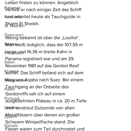
Leben fristen zu können. Angeblich 
Bahamas
verließ er nach einiger Zeit das Schiff 
und arbeitet heute als Tauchguide in 
Russland
Sharm El Sheikh.
St. Maarten
Österreich
Wenig bekannt ist über die „Loullia“. 
Spanien
Man weiß lediglich, dass der 107,55 m 
lange und 14,36 m breite Kahn in 
Frankreich
Panama registriert war und am 29. 
Italien
November 1981 auf das Gordon Reef 
Kroatien
auflief. Das Schiff befand sich auf dem 
Weg von Aqaba nach Suez. Bei einem 
Mazedonien
Tauchgang an der Ostseite des 
Polen
Gordonriffs sah ich auf einem 
Portugal
ausgedehnten Plateau in ca. 20 m Tiefe 
Ukraine
weit verstreut Dutzende von alten 
Metallfässern über denen ein großer 
Zypern
Schwarm Wimpelfische stand. Die 
Kanada
Fässer waren zum Teil durchrostet und 