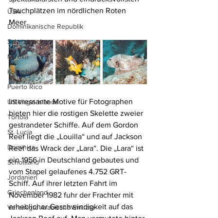
Tauchplätzen im nördlichen Roten 
USA
Meer.
Dominikanische Republik
Schatztauchen
Mexiko
Kolumbien
Puerto Rico
Interessante Motive für Fotographen 
US Virgin Islands
bieten hier die rostigen Skelette zweier 
Tortola
gestrandeter Schiffe. Auf dem Gordon 
St. Lucia
Reef liegt die „Louilla“ und auf Jackson 
Dominica
Reef das Wrack der „Lara“. Die „Lara“ ist 
ein 1956 in Deutschland gebautes und 
Schottland
vom Stapel gelaufenes 4.752 GRT-
Jordanien
Schiff. Auf ihrer letzten Fahrt im 
Griechenland
November 1982 fuhr der Frachter mit 
erheblicher Geschwindigkeit auf das 
Vereinigte Arabische Emirate