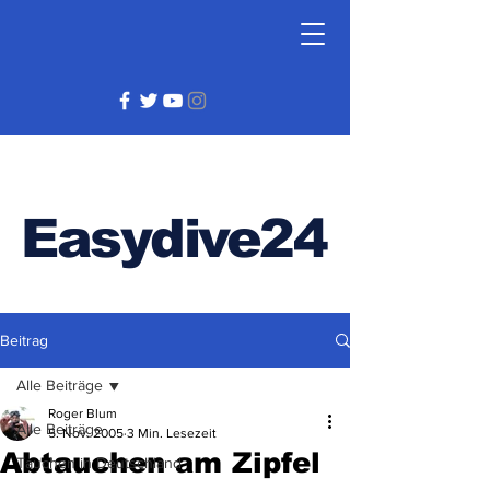
Easydive24
Beitrag
Alle Beiträge
Roger Blum
Alle Beiträge
5. Nov. 2005
3 Min. Lesezeit
Abtauchen am Zipfel
Tauchen in Deutschland