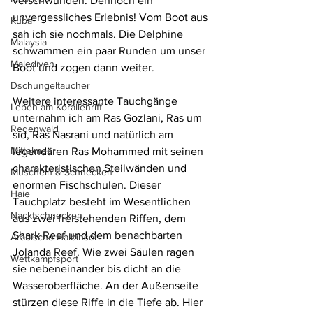
verschwunden. Dennoch ein 
unvergessliches Erlebnis! Vom Boot aus 
Kuba
sah ich sie nochmals. Die Delphine 
Malaysia
schwammen ein paar Runden um unser 
Malediven
Boot und zogen dann weiter.
Dschungeltaucher
Weitere interessante Tauchgänge 
Leben am Korallenriff
unternahm ich am Ras Gozlani, Ras um 
Regenwald
sid, Ras Nasrani und natürlich am 
Mittelmeer
legendären Ras Mohammed mit seinen 
charakteristischen Steilwänden und 
Muscheln & Schnecken
enormen Fischschulen. Dieser 
Haie
Tauchplatz besteht im Wesentlichen 
Nacktschnecken
aus zwei freistehenden Riffen, dem 
Shark Reef und dem benachbarten 
Arabische Halbinsel
Jolanda Reef. Wie zwei Säulen ragen 
Wettkampfsport
sie nebeneinander bis dicht an die 
Wasseroberfläche. An der Außenseite 
stürzen diese Riffe in die Tiefe ab. Hier 