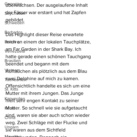
Georgien
überwachsen. Der ausgelaufene Inhalt 
der Fässer war erstarrt und hat Zapfen 
Seychellen
gebildet.
Schweden
Barbados
Das Highlight dieser Reise erwartete 
Bonaire
mich an einem der lokalen Tauchplätze, 
am Far Garden in der Shark Bay. Ich 
Venezuela
hatte gerade einen schönen Tauchgang 
Brasilien
beendet und begann mit dem 
Vietnam
Auftauchen als plötzlich aus dem Blau 
zwei Delphine auf mich zu kamen. 
Tschechien
Offensichtlich handelte es sich um eine 
St. Kitts
Mutter mit ihrem Jungen. Das Junge 
Kapverden
hielt sehr engen Kontakt zu seiner 
Mutter. So schnell wie sie aufgetaucht 
Kenia
sind, waren sie aber auch schon wieder 
China
weg. Zwei Schläge mit der Flucke und 
Ungarn
sie waren aus dem Sichtfeld 
Mauritius