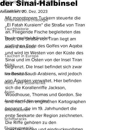
der Sinai-Halbinsel
Reiseberichte aus aller Welt
Fischführer
Aktualisiert:
20. Dez. 2023
Mit monotonem Tuckern steuerte die 
Unterwasserarchäologie
„El Fatah Kuraiem“ die Straße von Tiran 
Tauchhistorie
an. Fliegende Fische begleiteten das 
TauchsportklubAdlershof
Boot. Die Straße von Tiran liegt am 
südlichen Ende des Golfes von Aqaba 
Arktis & Antarktis
und wird im Westen von der Küste des 
Tauchen in Europa
Sinai und im Osten von der Insel Tiran 
Afrika
begrenzt. Die Insel befindet sich zwar 
im Besitz Saudi-Arabiens, wird jedoch 
Nordamerika
von Ägypten verwaltet. Hier befinden 
Mittel- und Südamerika
sich die Korallenriffe Jackson, 
Asien
Woodhouse, Thomas und Gordon. Sie 
Australien & Neuseeland
sind nach den englischen Kartographen 
benannt, die im 19. Jahrhundert die 
Wracktauchen
erste Seekarte der Region zeichneten. 
Schiffwracks
Die Riffe gehören zu den 
Flugzeugwracks
spektakulärsten und eindrucksvollsten 