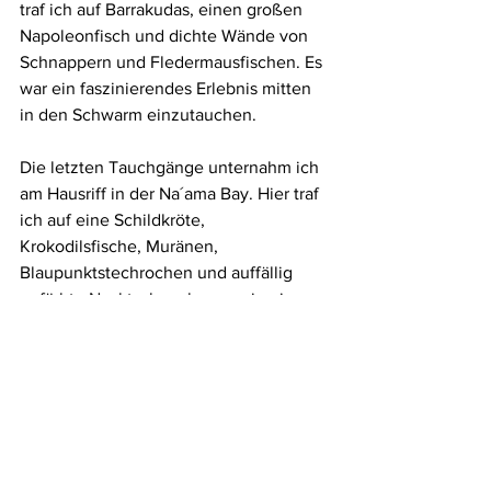
traf ich auf Barrakudas, einen großen 
Napoleonfisch und dichte Wände von 
Schnappern und Fledermausfischen. Es 
war ein faszinierendes Erlebnis mitten 
in den Schwarm einzutauchen.
Die letzten Tauchgänge unternahm ich 
am Hausriff in der Na´ama Bay. Hier traf 
ich auf eine Schildkröte, 
Krokodilsfische, Muränen, 
Blaupunktstechrochen und auffällig 
gefärbte Nacktschnecken sowie einen 
großen Schwarm Barrakudas, der 
langsam um mich herum kreiste. An 
einem Morgen schwebten sogar drei 
Adlerrochen an mir vorbei. Hier sah ich 
auch erstmalig echte Perlaustern! Ich 
konnte dem Drang nicht widerstehen 
eine zu öffnen. Also löste ich sie vom 