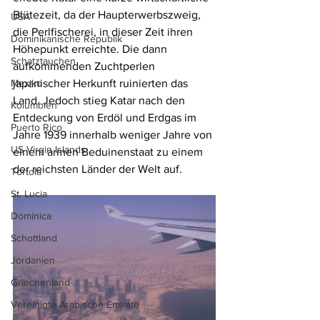
Blütezeit, da der Haupterwerbszweig, 
USA
die Perlfischerei, in dieser Zeit ihren 
Dominikanische Republik
Höhepunkt erreichte. Die dann 
Schatztauchen
aufkommenden Zuchtperlen 
Mexiko
japanischer Herkunft ruinierten das 
Land. Jedoch stieg Katar nach den 
Kolumbien
Entdeckung von Erdöl und Erdgas im 
Puerto Rico
Jahre 1939 innerhalb weniger Jahre von 
US Virgin Islands
einem armen Beduinenstaat zu einem 
der reichsten Länder der Welt auf.
Tortola
St. Lucia
Dominica
Schottland
Jordanien
Griechenland
Vereinigte Arabische Emirate