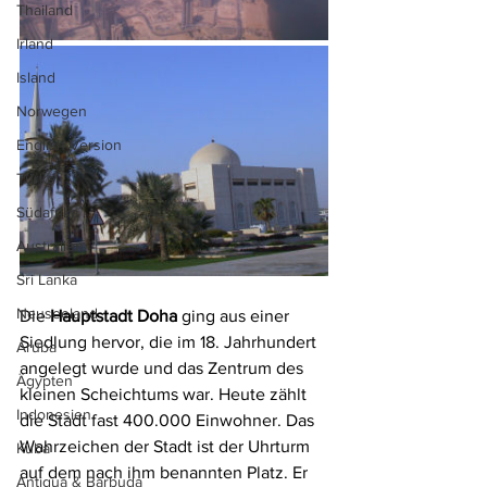
Thailand
Irland
Island
Norwegen
English Version
Türkei
Südafrika
Australien
Sri Lanka
Neuseeland
Die 
Hauptstadt Doha
 ging aus einer 
Siedlung hervor, die im 18. Jahrhundert 
Aruba
angelegt wurde und das Zentrum des 
Ägypten
kleinen Scheichtums war. Heute zählt 
Indonesien
die Stadt fast 400.000 Einwohner. Das 
Wahrzeichen der Stadt ist der Uhrturm 
Kuba
auf dem nach ihm benannten Platz. Er 
Antigua & Barbuda