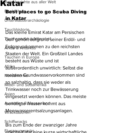
Katar
Reiseberichte aus aller Welt
Fischführer
Best places to go Scuba Diving 
in Katar
Unterwasserarchäologie
Tauchhistorie
Das kleine Emirat Katar am Persischen 
TauchsportklubAdlershof
Golf gehört aufgrund seiner Erdöl- und 
Erdgasvorkommen zu den reichsten 
Arktis & Antarktis
Staaten der Welt. Ein Großteil Landes 
Tauchen in Europa
besteht aus Wüste und ist 
Afrika
außerordentlich unwirtlich: Selbst die 
meisten Grundwasservorkommen sind 
Nordamerika
so salzhaltig, dass sie weder als 
Mittel- und Südamerika
Trinkwasser noch zur Bewässerung 
Asien
eingesetzt werden können. Das meiste 
Australien & Neuseeland
benötigte Wasser kommt aus 
Meerwasserentsalzungsanlagen.
Wracktauchen
Schiffwracks
Bis zum Ende der zwanziger Jahre 
Flugzeugwracks
erlebte Katar eine kurze wirtschaftliche 