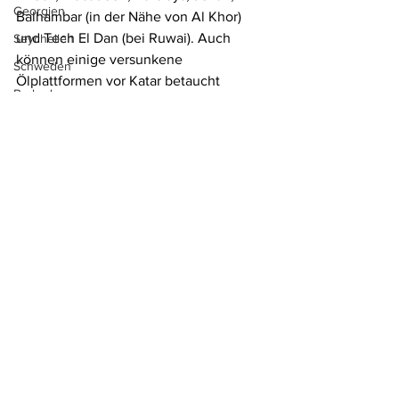
Georgien
Balhambar (in der Nähe von Al Khor) 
und Tech El Dan (bei Ruwai). Auch 
Seychellen
können einige versunkene 
Schweden
Ölplattformen vor Katar betaucht 
Barbados
werden.
Bonaire
Asien
Venezuela
Asien
Brasilien
Arabische Halbinsel
Vietnam
Tschechien
St. Kitts
Kapverden
Kenia
Alle ansehen
Aktuelle Beiträge
China
Ungarn
Mauritius