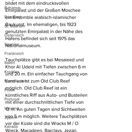
bildet mit dem eindrucksvollen 
Bahamas
Emirpalast und der Großen Moschee 
Russland
ein Ensemble arabisch-islamischer 
Baukunst. Im ehemaligen, bis 1923 
St. Maarten
genutzten Emirpalast in der Nähe des 
Österreich
Hafens befindet sich seit 1975 das 
Spanien
Nationalmuseum.
Frankreich
Tauchplätze gibt es bei Mesaieed und 
Italien
Khor Al Udeid mit Tiefen zwischen 6 m 
Kroatien
und 20 m. Ein einfacher Tauchgang von 
Land aus ist zum Old Club Reef 
Mazedonien
möglich. Old Club Reef ist ein 
Polen
künstliches Riff aus Auto- und Busteilen 
Portugal
mit einer durchschnittlichen Tiefe von 
Ukraine
12 m. An guten Tagen sind Sichtweiten 
von 5 m möglich. Weitere Tauchplätzen 
Zypern
vor der Küste sind die Wracks M / O 
Kanada
Wreck, Macadeen, Barclays, Jezan, 