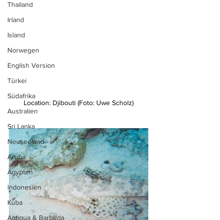
Thailand
Irland
Island
Norwegen
English Version
Türkei
Südafrika
Location: Djibouti (Foto: Uwe Scholz)
Australien
Sri Lanka
Neuseeland
Aruba
Ägypten
Indonesien
Kuba
Antigua & Barbuda