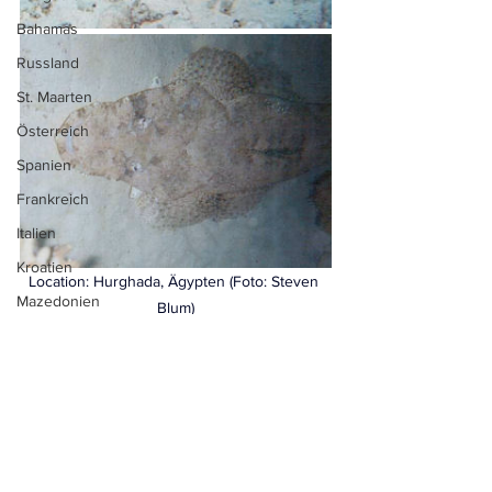
Bahamas
Russland
St. Maarten
Österreich
Spanien
Frankreich
Italien
Kroatien
Location: 
Hurghada, Ägypten
 (Foto: Steven 
Mazedonien
Blum)
Polen
Portugal
Ukraine
Zypern
Kanada
Alle ansehen
Aktuelle Beiträge