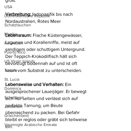
groß.
USA
Verbreitung: 
Indopazifik bis nach 
Dominikanische Republik
Nordaustralien, Rotes Meer
Schatztauchen
Mexiko
Lebensraum:
 Flache Küstengewässer, 
Lagunen und Korallenriffe, meist auf 
Kolumbien
sandigem oder schuttigem Untergrund. 
Puerto Rico
Der Teppich-Krokodilfisch hält sich 
US Virgin Islands
bevorzugt bodennah auf und ist oft 
Tortola
kaum vom Substrat zu unterscheiden.
St. Lucia
Lebensweise und Verhalten:
 Ein 
Dominica
ausgesprochener Lauerjäger. Er bewegt 
Schottland
sich nur selten und verlässt sich auf 
perfekte Tarnung, um Beute 
Jordanien
überraschend zu packen. Bei Gefahr 
Griechenland
bleibt er reglos oder gräbt sich teilweise 
Vereinigte Arabische Emirate
ein.