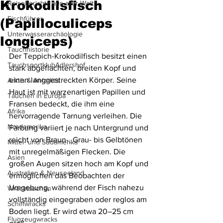
Krokodilsfisch
Reiseberichte aus aller Welt
Fischführer
(Papilloculiceps
Unterwasserarchäologie
longiceps)
Tauchhistorie
Der Teppich-Krokodilfisch besitzt einen 
TauchsportklubAdlershof
stark abgeflachten, breiten Kopf und 
einen langgestreckten Körper. Seine 
Arktis & Antarktis
Haut ist mit warzenartigen Papillen und 
Tauchen in Europa
Fransen bedeckt, die ihm eine 
Afrika
hervorragende Tarnung verleihen. Die 
Nordamerika
Färbung variiert je nach Untergrund und 
reicht von Braun-, Grau- bis Gelbtönen 
Mittel- und Südamerika
mit unregelmäßigen Flecken. Die 
Asien
großen Augen sitzen hoch am Kopf und 
Australien & Neuseeland
ermöglichen das Beobachten der 
Umgebung, während der Fisch nahezu 
Wracktauchen
vollständig eingegraben oder reglos am 
Schiffwracks
Boden liegt. Er wird etwa 20–25 cm 
Flugzeugwracks