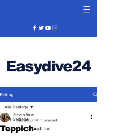
Easydive24
Beitrag
Alle Beiträge
Steven Blum
Alle Beiträge
1. Jan. 2000
1 Min. Lesezeit
Teppich-
Tauchen in Deutschland