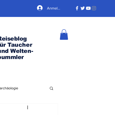
Anmelden
Reiseblog
für Taucher
und Welten-
bummler
archäologie
Nordamerika