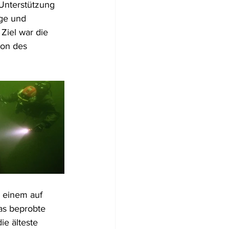
Unterstützung 
ge und 
iel war die  
ion des 
 einem auf 
as beprobte 
ie älteste 