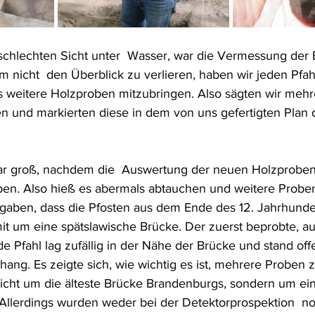
schlechten Sicht unter  Wasser, war die Vermessung der 
m nicht  den Überblick zu verlieren, haben wir jeden Pfah
s weitere Holzproben mitzubringen. Also sägten wir mehr
 und markierten diese in dem von uns gefertigten Plan 
r groß, nachdem die  Auswertung der neuen Holzprobe
aben. Also hieß es abermals abtauchen und weitere Prob
gaben, dass die Pfosten aus dem Ende des 12. Jahrhunde
mit um eine spätslawische Brücke. Der zuerst beprobte, au
Pfahl lag zufällig in der Nähe der Brücke und stand offen
ang. Es zeigte sich, wie wichtig es ist, mehrere Proben 
nicht um die älteste Brücke Brandenburgs, sondern um eine
Allerdings wurden weder bei der Detektorprospektion  no