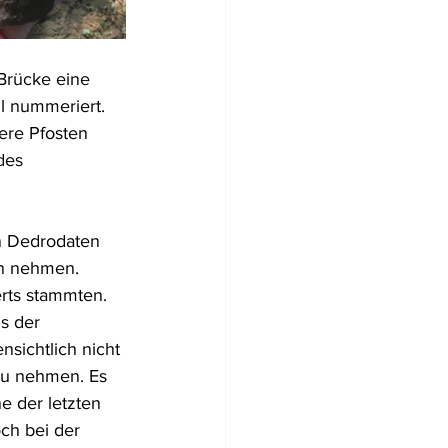
Brücke eine 
l nummeriert. 
ere Pfosten 
des 
n Dedrodaten 
en nehmen. 
rts stammten. 
s der 
sichtlich nicht 
zu nehmen. Es 
 der letzten  
ch bei der 