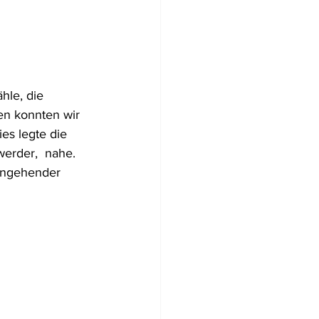
Flugzeugwracks
hle, die 
US Virgin Islands
en konnten wir 
es legte die 
erder,  nahe. 
Arabische Emirate
eingehender 