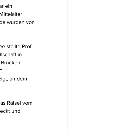
r ein 
ittelalter 
de wurden von 
 stellte Prof. 
schaft in 
  Brücken, 
. 
igt, an dem 
das Rätsel vom 
eckt und 