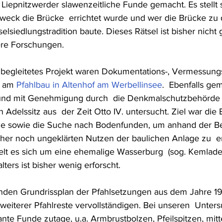
iepnitzwerder slawenzeitliche Funde gemacht. Es stellt s
eck die Brücke  errichtet wurde und wer die Brücke zu d
elsiedlungstradition baute. Dieses Rätsel ist bisher nicht 
ere Forschungen.
 begleitetes Projekt waren Dokumentations-, Vermessung
 am 
Pfahlbau in Altenhof am Werbellinsee
.  Ebenfalls ge
und mit Genehmigung durch  die Denkmalschutzbehörde 
n Adelssitz aus  der Zeit Otto IV. untersucht. Ziel war die
age sowie die Suche nach Bodenfunden, um anhand der B
her noch ungeklärten Nutzen der baulichen Anlage zu  e
lt es sich um eine ehemalige Wasserburg  (sog. Kemlade)
lters ist bisher wenig erforscht.
enden Grundrissplan der Pfahlsetzungen aus dem Jahre 1
eiterer Pfahlreste vervollständigen. Bei unseren  Unter
nte Funde zutage, u.a. Armbrustbolzen, Pfeilspitzen, mitte