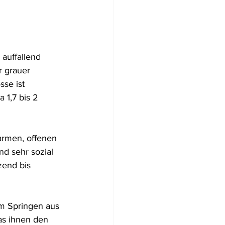
Flugzeugwracks
 auffallend 
US Virgin Islands
r grauer 
se ist 
 1,7 bis 2 
Arabische Emirate
warmen, offenen 
d sehr sozial 
end bis 
im Springen aus 
as ihnen den 