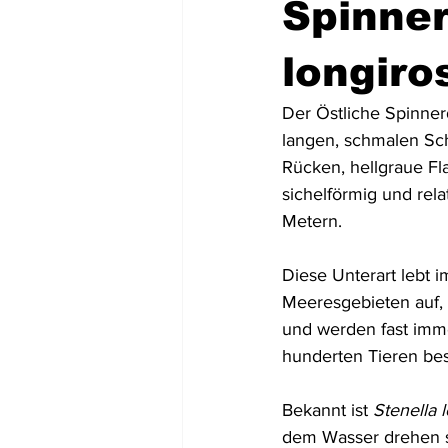
Spinner
Mittel- und Südamerika
Asien
longiros
Der Östliche Spinnerd
USA
Dominikanische Republik
langen, schmalen Schn
Rücken, hellgraue Fl
sichelförmig und rela
Tortola
St. Lucia
Dominic
Metern.
Diese Unterart lebt i
Meeresgebieten auf, 
und werden fast imm
hunderten Tieren be
Bekannt ist 
Stenella l
dem Wasser drehen s