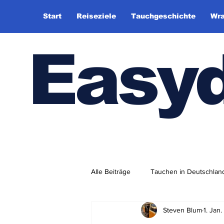
Start
Reiseziele
Tauchgeschichte
Wra
Easy
Alle Beiträge
Tauchen in Deutschlan
Steven Blum
1. Jan
Tauchhistorie
TauchsportklubA