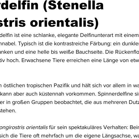
delfin (Stenella
Australien & Neuseeland
Wracktauchen
Schiffwracks
tris orientalis)
elfin ist eine schlanke, elegante Delfinunterart mit einem
Schatztauchen
Mexiko
Kolumbien
Puerto Rico
abel. Typisch ist die kontrastreiche Färbung: ein dunkle
anken und eine helle bis weiße Bauchseite. Die Rückenflos
tiv hoch. Erwachsene Tiere erreichen eine Länge von etwa
a
Schottland
Jordanien
Griechenland
Vereinigte 
m östlichen tropischen Pazifik und hält sich vor allem in 
kann aber auch küstennah vorkommen. Spinnerdelfine sin
er in großen Gruppen beobachtet, die aus mehreren Dutz
stehen.
ongirostris orientalis
 für sein spektakuläres Verhalten: Be
ich die Tiere oft mehrfach um die eigene Längsachse, w