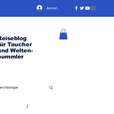
Anmelden
Reiseblog
für Taucher
und Welten-
bummler
archäologie
Nordamerika