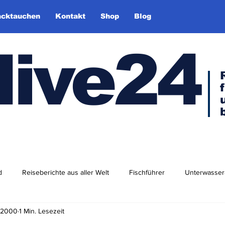
cktauchen
Kontakt
Shop
Blog
dive24
d
Reiseberichte aus aller Welt
Fischführer
Unterwasser
. 2000
1 Min. Lesezeit
dlershof
Arktis & Antarktis
Tauchen in Europa
Afrika