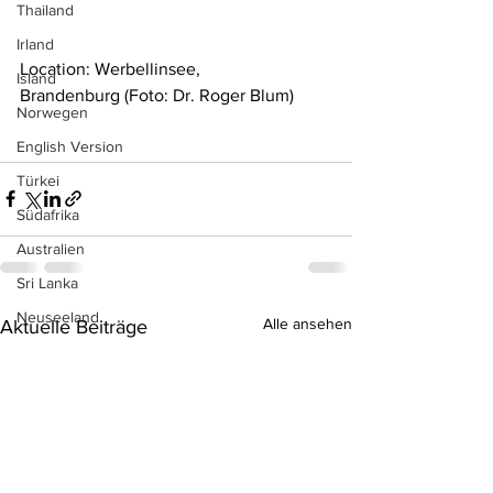
Thailand
Irland
Location: 
Werbellinsee, 
Island
Brandenburg
 (Foto: Dr. Roger Blum)
Norwegen
English Version
Türkei
Südafrika
Australien
Sri Lanka
Neuseeland
Alle ansehen
Aktuelle Beiträge
Aruba
Ägypten
Indonesien
Kuba
Antigua & Barbuda