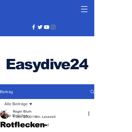
Easydive24
Beitrag
Alle Beiträge
Roger Blum
Alle Beiträge
1. Jan. 2000
1 Min. Lesezeit
Rotflecken-
Tauchen in Deutschland