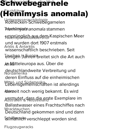
Schwebegarnele
Reiseberichte aus aller Welt
Fischführer
(Hemimysis anomala)
Unterwasserarchäologie
Rotflecken-Schwebegarnelen 
Tauchhistorie
Hemimysis anomala
 stammen 
ursprünglich aus dem Kaspischen Meer 
TauchsportklubAdlershof
und wurden dort 1907 erstmals 
Arktis & Antarktis
wissenschaftlich beschrieben. Seit 
Tauchen in Europa
einigen Jahren breitet sich die Art auch 
in Mitteleuropa aus. Über die 
Afrika
deutschlandweite Verbreitung und 
Nordamerika
deren Einfluss auf die einheimischen 
Mittel- und Südamerika
Lebensgemeinschaften ist allerdings 
Asien
derzeit noch wenig bekannt. Es wird 
vermutet, dass die erste Exemplare im 
Australien & Neuseeland
Ballastwasser eines Frachtschiffes nach 
Wracktauchen
Deutschland gekommen sind und dann 
Schiffwracks
allmählich verschleppt worden sind.
Flugzeugwracks