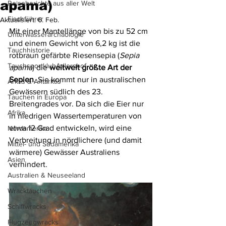
apama)
Reiseberichte aus aller Welt
Fischführer
Aktualisiert:
6. Feb.
Mit einer Mantellänge von bis zu 52 cm 
Unterwasserarchäologie
und einem Gewicht von 6,2 kg ist die 
Tauchhistorie
rotbraun gefärbte Riesensepia (
Sepia 
TauchsportklubAdlershof
apama
) die 
weltweit größte Art der 
Sepien
. Sie kommt nur in australischen 
Arktis & Antarktis
Gewässern südlich des 23. 
Tauchen in Europa
Breitengrades vor. Da sich die Eier nur 
Afrika
in niedrigen Wassertemperaturen von 
etwa 12 Grad entwickeln, wird eine 
Nordamerika
Verbreitung in nördlichere (und damit 
Mittel- und Südamerika
wärmere) Gewässer Australiens 
Asien
verhindert.
Australien & Neuseeland
Wracktauchen
Schiffwracks
Flugzeugwracks