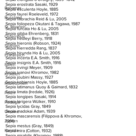
Sepia erostrata Sasaki, 1929
Bahamas
Sepia esculenta Hoyle, 1885
Sepia faurei Roeleveld, 1972
Russland
Sepia filibrachia Reid & Lu, 2005
Sepia foliopeza Okutani & Tagawa, 1987
St. Maarten
Sepia furcata Ho & Lu, 2005
Sepia gibba Ehrenberg, 1831
Österreich
Sepia hedleyi Berry, 1918
Sepia hieronis (Robson, 1924)
Spanien
Sepia hierredda Rang, 1837
Sepia hirunda Ho & Lu, 2005
Frankreich
Sepia incerta E.A. Smith, 1916
Sepia insignis E.A. Smith, 1916
Italien
Sepia irvingi Meyer, 1909
Sepia ivanovi Khromov, 1982
Kroatien
Sepia joubini Massy, 1927
Sepia kobiensis Hoyle, 1885
Mazedonien
Sepia latimanus Quoy & Gaimard, 1832
Sepia limata (Iredale, 1926)
Polen
Sepia longipes Sasaki, 1914
Sepia lorigera Wülker, 1910
Portugal
Sepia lycidas Gray, 1849
Sepia madokai Adam, 1939
Ukraine
Sepia mascarensis (Filippova & Khromov, 
1991)
Zypern
Sepia mestus (Gray, 1849)
Kanada
Sepia mira (Cotton, 1932)
Sepia mirabilis (Khromov, 1988)