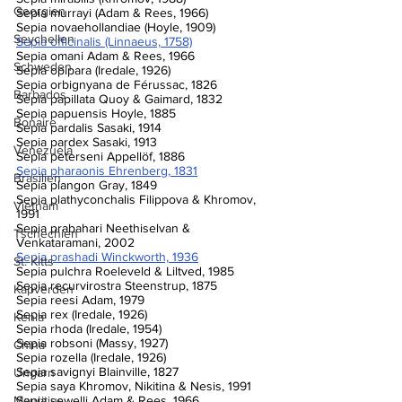
Georgien
Sepia murrayi (Adam & Rees, 1966)
Sepia novaehollandiae (Hoyle, 1909)
Seychellen
Sepia officinalis (Linnaeus, 1758)
Sepia omani Adam & Rees, 1966
Schweden
Sepia opipara (Iredale, 1926)
Sepia orbignyana de Férussac, 1826
Barbados
Sepia papillata Quoy & Gaimard, 1832
Sepia papuensis Hoyle, 1885
Bonaire
Sepia pardalis Sasaki, 1914
Sepia pardex Sasaki, 1913
Venezuela
Sepia peterseni Appellöf, 1886
Sepia pharaonis Ehrenberg, 1831
Brasilien
Sepia plangon Gray, 1849
Sepia plathyconchalis Filippova & Khromov, 
Vietnam
1991
Sepia prabahari Neethiselvan & 
Tschechien
Venkataramani, 2002
Sepia prashadi Winckworth, 1936
St. Kitts
Sepia pulchra Roeleveld & Liltved, 1985
Sepia recurvirostra Steenstrup, 1875
Kapverden
Sepia reesi Adam, 1979
Sepia rex (Iredale, 1926)
Kenia
Sepia rhoda (Iredale, 1954)
Sepia robsoni (Massy, 1927)
China
Sepia rozella (Iredale, 1926)
Sepia savignyi Blainville, 1827
Ungarn
Sepia saya Khromov, Nikitina & Nesis, 1991
Sepia sewelli Adam & Rees, 1966
Mauritius