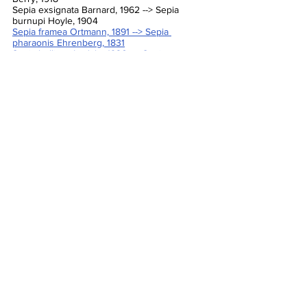
Sepia exsignata Barnard, 1962 --> Sepia 
burnupi Hoyle, 1904
Sepia framea Ortmann, 1891 --> Sepia 
pharaonis Ehrenberg, 1831
Sepia hulliana Iredale, 1926 --> Sepia 
pharaonis Ehrenberg, 1831
Sepia italica Risso, 1854 --> Sepia elegans 
Blainville, 1827
Sepia koettlitzi Hoyle & Standen, 1901 --> 
Sepia pharaonis Ehrenberg, 1831
Sepia misakiensis Wülker, 1910 --> Sepia 
tokioensis Ortmann, 1888
Sepia natalensis Massy, 1925 --> Sepia 
simoniana Thiele, 1920
Sepia octopodia Linnaeus, 1758 --> Eledone 
cirrhosa (Lamarck, 1798)
Sepia pelagica Bosc, 1802 --> Hyaloteuthis 
pelagica (Bosc, 1802)
Sepia ramani Neethiselvan, 2001 --> Sepia 
pharaonis Ehrenberg, 1831
Sepia rouxi d’Orbigny, 1841 --> Sepia 
pharaonis Ehrenberg, 1831
Sepia singalensis Goodrich, 1896 --> Sepia 
pharaonis Ehrenberg, 1831
Sepia subaculeata Sasaki, 1914 --> Sepia 
lycidas Gray, 1849
Sepia ursulae Cotton, 1929 --> Sepia 
pharaonis Ehrenberg, 1831