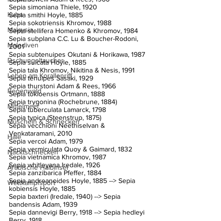
Sepia simoniana Thiele, 1920
Kuba
Sepia smithi Hoyle, 1885
Sepia sokotriensis Khromov, 1988
Malaysia
Sepia stellifera Homenko & Khromov, 1984
Sepia subplana C.C. Lu & Boucher-Rodoni, 
Malediven
2001
Sepia subtenuipes Okutani & Horikawa, 1987
Dschungeltaucher
Sepia sulcata Hoyle, 1885
Sepia tala Khromov, Nikitina & Nesis, 1991
Leben am Korallenriff
Sepia tenuipes Sasaki, 1929
Sepia thurstoni Adam & Rees, 1966
Regenwald
Sepia tokioensis Ortmann, 1888
Sepia trygonina (Rochebrune, 1884)
Mittelmeer
Sepia tuberculata Lamarck, 1798
Sepia typica (Steenstrup, 1875)
Muscheln & Schnecken
Sepia vecchioni Neethiselvan & 
Venkataramani, 2010
Haie
Sepia vercoi Adam, 1979
Sepia vermiculata Quoy & Gaimard, 1832
Nacktschnecken
Sepia vietnamica Khromov, 1987
Sepia whitleyana Iredale, 1926
Arabische Halbinsel
Sepia zanzibarica Pfeffer, 1884
Sepia andreanoides Hoyle, 1885 --> Sepia 
Wettkampfsport
kobiensis Hoyle, 1885
Sepia baxteri (Iredale, 1940) --> Sepia 
bandensis Adam, 1939
Sepia dannevigi Berry, 1918 --> Sepia hedleyi 
Berry, 1918