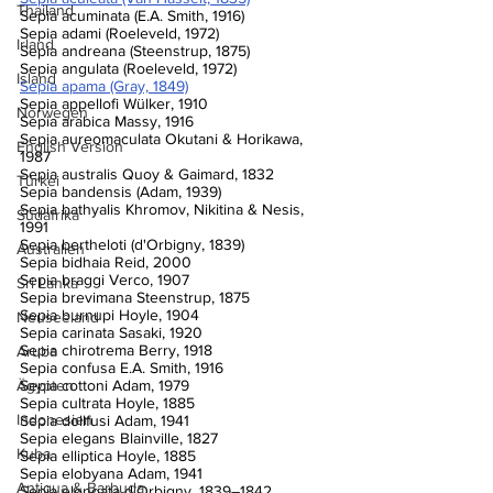
Thailand
Sepia acuminata (E.A. Smith, 1916)
Sepia adami (Roeleveld, 1972)
Irland
Sepia andreana (Steenstrup, 1875)
Sepia angulata (Roeleveld, 1972)
Island
Sepia apama (Gray, 1849)
Sepia appellofi Wülker, 1910
Norwegen
Sepia arabica Massy, 1916
Sepia aureomaculata Okutani & Horikawa, 
English Version
1987
Sepia australis Quoy & Gaimard, 1832
Türkei
Sepia bandensis (Adam, 1939)
Sepia bathyalis Khromov, Nikitina & Nesis, 
Südafrika
1991
Sepia bertheloti (d'Orbigny, 1839)
Australien
Sepia bidhaia Reid, 2000
Sepia braggi Verco, 1907
Sri Lanka
Sepia brevimana Steenstrup, 1875
Sepia burnupi Hoyle, 1904
Neuseeland
Sepia carinata Sasaki, 1920
Sepia chirotrema Berry, 1918
Aruba
Sepia confusa E.A. Smith, 1916
Sepia cottoni Adam, 1979
Ägypten
Sepia cultrata Hoyle, 1885
Indonesien
Sepia dollfusi Adam, 1941
Sepia elegans Blainville, 1827
Kuba
Sepia elliptica Hoyle, 1885
Sepia elobyana Adam, 1941
Antigua & Barbuda
Sepia elongata d’Orbigny, 1839–1842