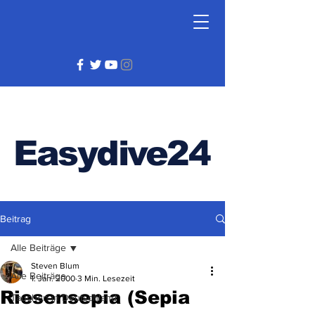
Easydive24
Beitrag
Alle Beiträge
Steven Blum
Alle Beiträge
1. Jan. 2000
3 Min. Lesezeit
Riesensepia (Sepia
Tauchen in Deutschland