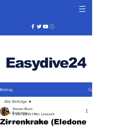
Easydive24
Beitrag
Alle Beiträge
Steven Blum
Alle Beiträge
1. Jan. 2000
1 Min. Lesezeit
Zirrenkrake (Eledone
Tauchen in Deutschland