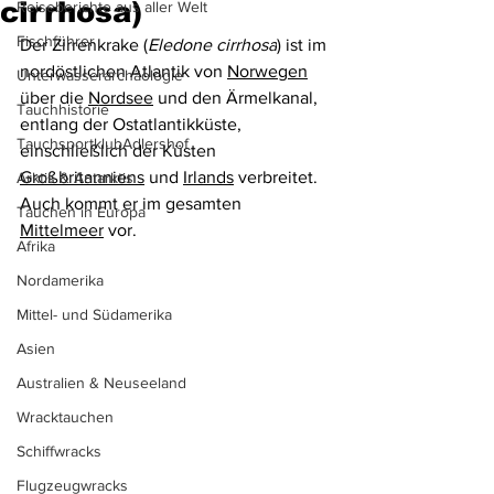
cirrhosa)
Reiseberichte aus aller Welt
Fischführer
Der Zirrenkrake (
Eledone cirrhosa
) ist im 
nordöstlichen Atlantik von 
Norwegen
Unterwasserarchäologie
über die 
Nordsee
 und den Ärmelkanal, 
Tauchhistorie
entlang der Ostatlantikküste, 
TauchsportklubAdlershof
einschließlich der Küsten 
Großbritanniens
 und 
Irlands
 verbreitet. 
Arktis & Antarktis
Auch kommt er im gesamten 
Tauchen in Europa
Mittelmeer
 vor.
Afrika
Nordamerika
Mittel- und Südamerika
Asien
Australien & Neuseeland
Wracktauchen
Schiffwracks
Flugzeugwracks