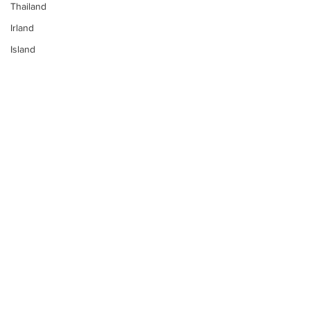
Thailand
Irland
Island
Norwegen
English Version
Türkei
Südafrika
Australien
Sri Lanka
Neuseeland
Aruba
Ägypten
Indonesien
Kommentare
Kuba
Antigua & Barbuda