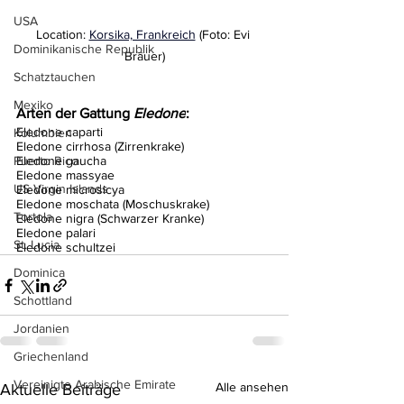
USA
Location: 
Korsika, Frankreich
 (Foto: Evi 
Dominikanische Republik
Bräuer)
Schatztauchen
Mexiko
Arten der Gattung 
Eledone
:
Eledone caparti
Kolumbien
Eledone cirrhosa (Zirrenkrake)
Puerto Rico
Eledone gaucha
Eledone massyae
US Virgin Islands
Eledone microsicya
Eledone moschata (Moschuskrake)
Tortola
Eledone nigra (Schwarzer Kranke)
Eledone palari
St. Lucia
Eledone schultzei
Dominica
Schottland
Jordanien
Griechenland
Vereinigte Arabische Emirate
Alle ansehen
Aktuelle Beiträge