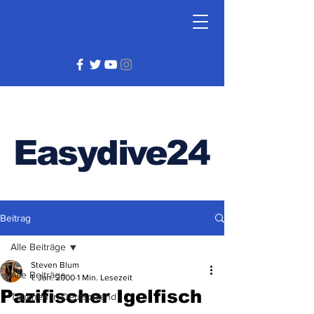
Easydive24
Beitrag
Alle Beiträge
Steven Blum
Alle Beiträge
1. Jan. 2000
1 Min. Lesezeit
Pazifischer Igelfisch
Tauchen in Deutschland