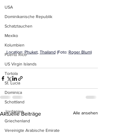
USA
Dominikanische Republik
Schatztauchen
Mexiko
Kolumbien
Location: 
Phuket
, 
Thailand
 (Foto: 
Roger Blum
)
Puerto Rico
US Virgin Islands
Tortola
St. Lucia
Dominica
Schottland
Jordanien
Alle ansehen
Aktuelle Beiträge
Griechenland
Vereinigte Arabische Emirate