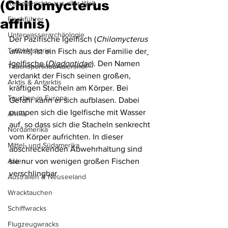
(Chilomycterus
Reiseberichte aus aller Welt
Fischführer
affinis)
Unterwasserarchäologie
Der Pazifische Igelfisch (
Chilomycterus 
Tauchhistorie
affinis
) ist ein Fisch aus der Familie der
Igelfische
 (
Diodontidae
). Den Namen 
TauchsportklubAdlershof
verdankt der Fisch seinen großen, 
Arktis & Antarktis
kräftigen Stacheln am Körper. Bei 
Tauchen in Europa
Gefahr kann er sich aufblasen. Dabei 
pumpen sich die Igelfische mit Wasser 
Afrika
auf, so dass sich die Stacheln senkrecht 
Nordamerika
vom Körper aufrichten. In dieser 
Mittel- und Südamerika
abschreckenden Abwehrhaltung sind 
Asien
sie nur von wenigen großen Fischen 
verschlingbar.
Australien & Neuseeland
Wracktauchen
Schiffwracks
Flugzeugwracks