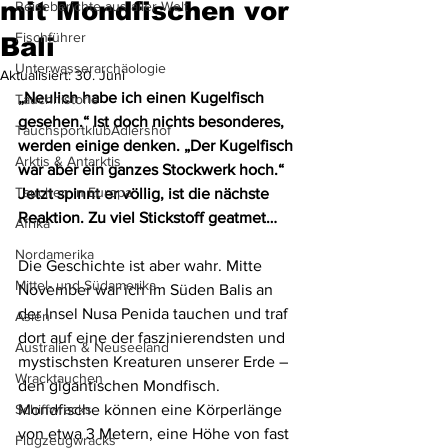
mit Mondfischen vor
Reiseberichte aus aller Welt
Fischführer
Bali
Unterwasserarchäologie
Aktualisiert:
30. Juni
„Neulich habe ich einen Kugelfisch 
Tauchhistorie
gesehen.“ Ist doch nichts besonderes, 
TauchsportklubAdlershof
werden einige denken. „Der Kugelfisch 
Arktis & Antarktis
war aber ein ganzes Stockwerk hoch.“ 
Tauchen in Europa
Jetzt spinnt er völlig, ist die nächste 
Reaktion. Zu viel Stickstoff geatmet…
Afrika
Nordamerika
Die Geschichte ist aber wahr. Mitte 
Mittel- und Südamerika
November war ich im Süden Balis an 
der Insel Nusa Penida tauchen und traf 
Asien
dort auf eine der faszinierendsten und 
Australien & Neuseeland
mystischsten Kreaturen unserer Erde – 
Wracktauchen
den gigantischen Mondfisch. 
Schiffwracks
Mondfische können eine Körperlänge 
von etwa 3 Metern, eine Höhe von fast 
Flugzeugwracks