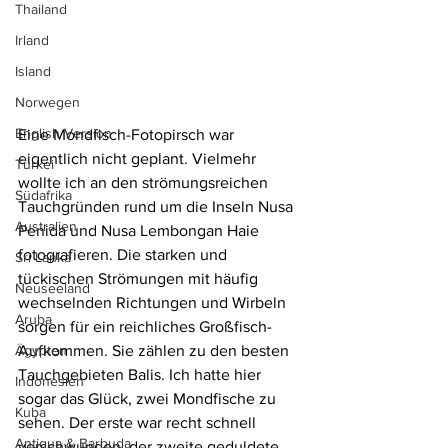
Thailand
Irland
Island
Norwegen
English Version
Eine Mondfisch-Fotopirsch war 
eigentlich nicht geplant. Vielmehr 
Türkei
wollte ich an den strömungsreichen 
Südafrika
Tauchgründen rund um die Inseln Nusa 
Australien
Penida und Nusa Lembongan Haie 
fotografieren. Die starken und 
Sri Lanka
tückischen Strömungen mit häufig 
Neuseeland
wechselnden Richtungen und Wirbeln 
Aruba
sorgen für ein reichliches Großfisch-
Ägypten
Aufkommen. Sie zählen zu den besten 
Tauchgebieten Balis. Ich hatte hier 
Indonesien
sogar das Glück, zwei Mondfische zu 
Kuba
sehen. Der erste war recht schnell 
Antigua & Barbuda
verschwunden, der zweite geduldete 