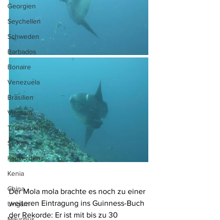
Georgien
Seychellen
Schweden
Barbados
Bonaire
Venezuela
Brasilien
Vietnam
Tschechien
St. Kitts
Kapverden
Kenia
China
Der Mola mola brachte es noch zu einer 
weiteren Eintragung ins Guinness-Buch 
Ungarn
der Rekorde: Er ist mit bis zu 30 
Mauritius