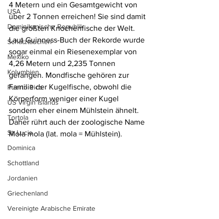
4 Metern und ein Gesamtgewicht von 
USA
über 2 Tonnen erreichen! Sie sind damit 
Dominikanische Republik
die größten Knochenfische der Welt. 
Laut Guinness-Buch der Rekorde wurde 
Schatztauchen
sogar einmal ein Riesenexemplar von 
Mexiko
4,26 Metern und 2,235 Tonnen 
Kolumbien
gefangen. Mondfische gehören zur 
Familie der Kugelfische, obwohl die 
Puerto Rico
Körperform weniger einer Kugel 
US Virgin Islands
sondern eher einem Mühlstein ähnelt. 
Tortola
Daher rührt auch der zoologische Name 
St. Lucia
Mola mola (lat. mola = Mühlstein).
Dominica
Schottland
Jordanien
Griechenland
Vereinigte Arabische Emirate