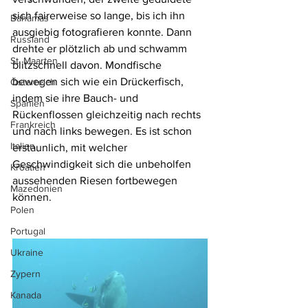
sich fairerweise so lange, bis ich ihn 
Bahamas
ausgiebig fotografieren konnte. Dann 
Russland
drehte er plötzlich ab und schwamm 
St. Maarten
blitzschnell davon. Mondfische 
bewegen sich wie ein Drückerfisch, 
Österreich
indem sie ihre Bauch- und 
Spanien
Rückenflossen gleichzeitig nach rechts 
Frankreich
und nach links bewegen. Es ist schon 
Italien
erstaunlich, mit welcher 
Geschwindigkeit sich die unbeholfen 
Kroatien
aussehenden Riesen fortbewegen 
Mazedonien
können.
Polen
Portugal
Ukraine
Zypern
Kanada