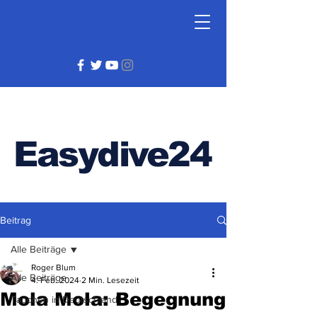
Easydive24
Beitrag
Alle Beiträge
Roger Blum
Alle Beiträge
4. Feb. 2024
2 Min. Lesezeit
Mola Mola: Begegnung
Tauchen in Deutschland