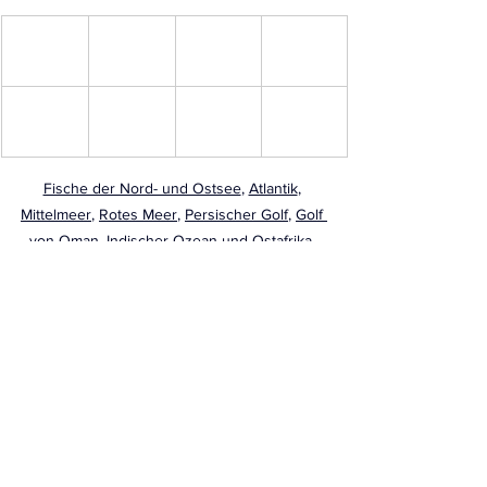
Fische der Nord- und Ostsee
,
Atlantik
, 
Mittelmeer
, 
Rotes Meer
, 
Persischer Golf
, 
Golf 
von Oman
, 
Indischer Ozean
 und 
Ostafrika
, 
Südostasien
, 
Karibik
Süsswasserfische Deutschland
, 
Baikalsee
, 
USA
, 
Mittelamerika
, 
Thailand
, 
Cenoten
Aale
, 
Anemonenfische
, 
Anglerfische
, 
Barrakudas
, 
Barsche
, 
Brassen
, 
Doktorfische
, 
Drachenköpfe
, 
Drückerfische
, 
Falterfische
, 
Groppen
, 
Grundeln
, 
Grunzer
, 
Haie
, 
Igelfische
, 
Kardinalbarsche
, 
Kaiserfische
, 