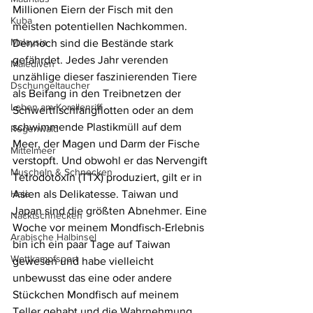
Millionen Eiern der Fisch mit den 
Kuba
meisten potentiellen Nachkommen. 
Malaysia
Dennoch sind die Bestände stark 
gefährdet. Jedes Jahr verenden 
Malediven
unzählige dieser faszinierenden Tiere 
Dschungeltaucher
als Beifang in den Treibnetzen der 
Leben am Korallenriff
Schwertfischfangflotten oder an dem 
schwimmende Plastikmüll auf dem 
Regenwald
Meer, der Magen und Darm der Fische 
Mittelmeer
verstopft. Und obwohl er das Nervengift 
Muscheln & Schnecken
Tetrodotoxin (TTX) produziert, gilt er in 
Asien als Delikatesse. Taiwan und 
Haie
Japan sind die größten Abnehmer. Eine 
Nacktschnecken
Woche vor meinem Mondfisch-Erlebnis 
Arabische Halbinsel
bin ich ein paar Tage auf Taiwan 
Wettkampfsport
gewesen und habe vielleicht 
unbewusst das eine oder andere 
Stückchen Mondfisch auf meinem 
Teller gehabt und die Wahrnehmung 