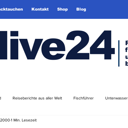
cktauchen
Kontakt
Shop
Blog
dive24
d
Reiseberichte aus aller Welt
Fischführer
Unterwasser
. 2000
1 Min. Lesezeit
dlershof
Arktis & Antarktis
Tauchen in Europa
Afrika