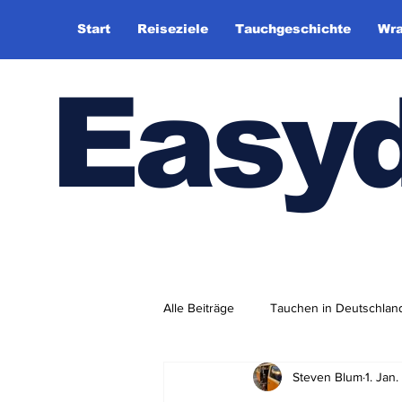
Start
Reiseziele
Tauchgeschichte
Wra
Easy
Alle Beiträge
Tauchen in Deutschlan
Steven Blum
1. Jan
Tauchhistorie
TauchsportklubA