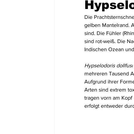
Hypselo
Mittel- und Südamerika
Asien
Die Prachtsternschn
gelben Mantelrand. A
sind. Die Fühler (Rh
USA
Dominikanische Republik
sind rot-weiß. Die N
Indischen Ozean und
Tortola
St. Lucia
Dominic
Hypselodoris dollfusi
mehreren Tausend Ar
Aufgrund ihrer Formen
Arten sind extrem tox
tragen vorn am Kopf e
erfolgt entweder dur