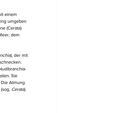
Flugzeugwracks
it einem 
 Ring umgeben 
ne (Cerata) 
US Virgin Islands
 Meer, dem 
Arabische Emirate
nchia
), der mit 
schnecken. 
 Nudibranchia-
sten. Sie 
n. Die Atmung 
(sog. 
Cerata
).