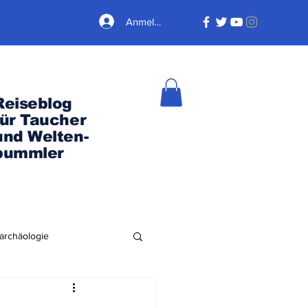
Anmelden
Reiseblog
für Taucher
und Welten-
bummler
archäologie
Nordamerika