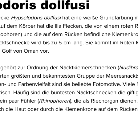
doris dollfusi
Australien & Neuseeland
Wracktauchen
Schiffwracks
ecke 
Hypselodoris dollfusi
 hat eine weiße Grundfärbung m
uf dem Körper hat die lila Flecken, die von einem roten
inophoren) und die auf dem Rücken befindliche Kiemenkro
Schatztauchen
Mexiko
Kolumbien
Puerto Rico
acktschnecke wird bis zu 5 cm lang. Sie kommt im Roten
 Golf von Oman vor.
a
Schottland
Jordanien
Griechenland
Vereinigte 
 gehört zur Ordnung der Nacktkiemerschnecken (
Nudibra
ten größten und bekanntesten Gruppe der Meeresnackt
- und Farbenvielfalt sind sie beliebte Fotomotive. Viele
isch. Häufig sind die buntesten Nacktschnecken die giftig
in paar Fühler (
Rhinophoren
), die als Riechorgan diene
ch die Haut oder durch die Kiemenkrone auf dem Rücken 