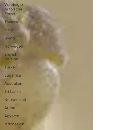
Vereinigte
Arabische
Emirate
Thailand
Irland
Island
Norwegen
English
Version
Türkei
Südafrika
Australien
Sri Lanka
Neuseeland
Aruba
Ägypten
Indonesien