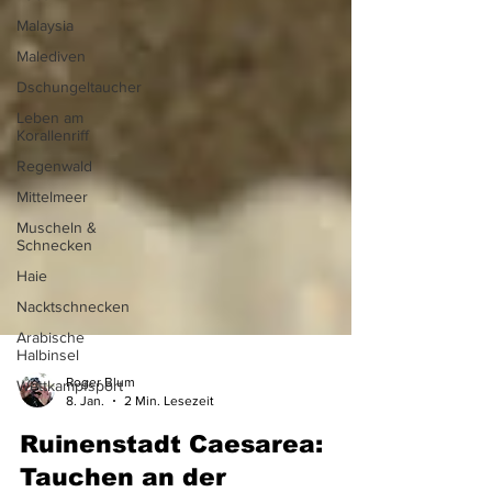
Malaysia
Malediven
Dschungeltaucher
Leben am
Korallenriff
Regenwald
Mittelmeer
Muscheln &
Schnecken
Haie
Nacktschnecken
Arabische
Halbinsel
Wettkampfsport
Roger Blum
8. Jan.
2 Min. Lesezeit
Ruinenstadt Caesarea: