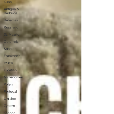
Kuba
Antigua &
Barbuda
Bahamas
Russland
St. Maarten
Österreich
Spanien
Frankreich
Italien
Kroatien
Mazedonien
Polen
Portugal
Ukraine
Zypern
Kanada