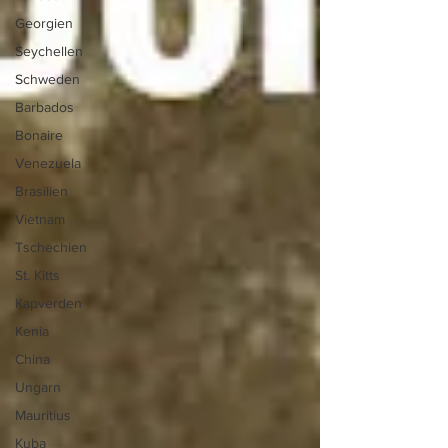
Georgien
Seychellen
Schweden
Barbados
Bonaire
Venezuela
Brasilien
Vietnam
Tschechien
St. Kitts
Kapverden
Kenia
China
Ungarn
Mauritius
Kuba