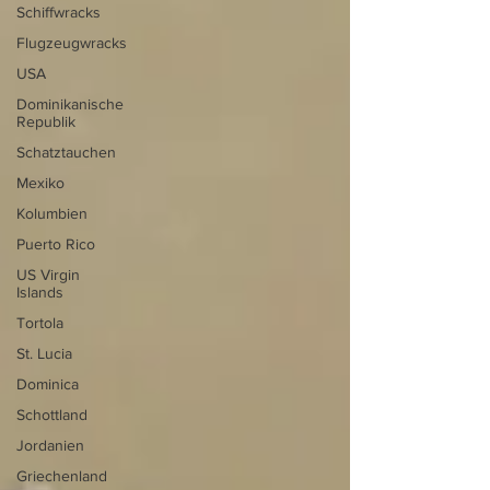
Schiffwracks
Flugzeugwracks
USA
Dominikanische
Republik
Schatztauchen
Mexiko
Kolumbien
Puerto Rico
US Virgin
Islands
Tortola
St. Lucia
Dominica
Schottland
Jordanien
Griechenland