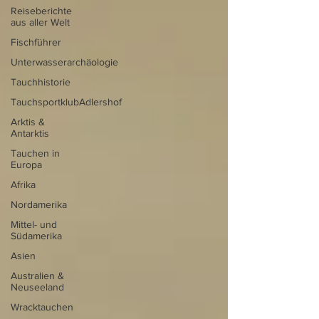
Reiseberichte
aus aller Welt
Fischführer
Unterwasserarchäologie
Tauchhistorie
TauchsportklubAdlershof
Arktis &
Antarktis
Tauchen in
Europa
Afrika
Nordamerika
Mittel- und
Südamerika
Asien
Australien &
Neuseeland
Wracktauchen