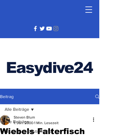
Easydive24
Beitrag
Alle Beiträge
Steven Blum
Alle Beiträge
1. Jan. 2000
1 Min. Lesezeit
Wiebels Falterfisch
Tauchen in Deutschland