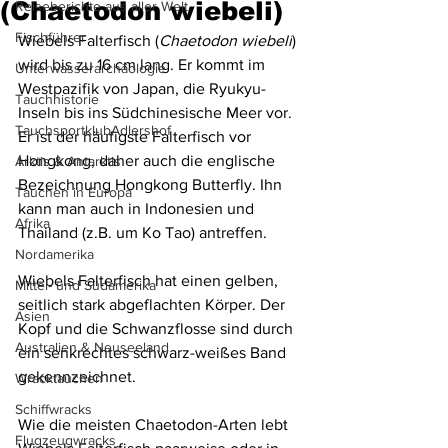
(Chaetodon wiebeli)
Reiseberichte aus aller Welt
Fischführer
Wiebels Falterfisch (
Chaetodon wiebeli
) 
wird bis zu 16 cm lang. Er kommt im 
Unterwasserarchäologie
Westpazifik von Japan, die Ryukyu-
Tauchhistorie
Inseln bis ins Südchinesische Meer vor. 
TauchsportklubAdlershof
Er ist der häufigste Falterfisch vor 
Hongkong, daher auch die englische 
Arktis & Antarktis
Bezeichnung Hongkong Butterfly. Ihn 
Tauchen in Europa
kann man auch in Indonesien und 
Afrika
Thailand (z.B. um Ko Tao) antreffen.
Nordamerika
Wiebels Falterfisch hat einen gelben, 
Mittel- und Südamerika
seitlich stark abgeflachten Körper. Der 
Asien
Kopf und die Schwanzflosse sind durch 
Australien & Neuseeland
ein senkrechtes schwarz-weißes Band 
gekennzeichnet.
Wracktauchen
Schiffwracks
Wie die meisten Chaetodon-Arten lebt 
Flugzeugwracks