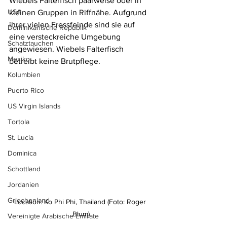
Wiebels Falterfisch paarweise oder in 
USA
kleinen Gruppen in Riffnähe. Aufgrund 
ihrer vielen Fressfeinde sind sie auf 
Dominikanische Republik
eine versteckreiche Umgebung 
Schatztauchen
angewiesen. Wiebels Falterfisch 
Mexiko
betreibt keine Brutpflege.
Kolumbien
Puerto Rico
US Virgin Islands
Tortola
St. Lucia
Dominica
Schottland
Jordanien
Griechenland
Location: Ko Phi Phi, Thailand (Foto: Roger 
Blum)
Vereinigte Arabische Emirate