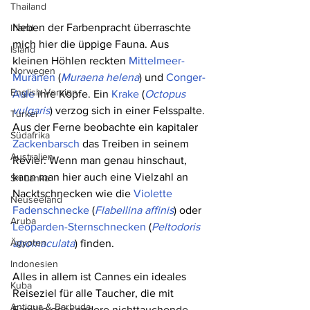
Thailand
Neben der Farbenpracht überraschte 
Irland
mich hier die üppige Fauna. Aus 
Island
kleinen Höhlen reckten 
Mittelmeer-
Norwegen
Muränen
 (
Muraena helena
) und 
Conger-
English Version
Aale
 ihre Köpfe. Ein 
Krake
 (
Octopus 
vulgaris
) verzog sich in einer Felsspalte. 
Türkei
Aus der Ferne beobachte ein kapitaler 
Südafrika
Zackenbarsch
 das Treiben in seinem 
Australien
Revier. Wenn man genau hinschaut, 
kann man hier auch eine Vielzahl an 
Sri Lanka
Nacktschnecken wie die 
Violette 
Neuseeland
Fadenschnecke
 (
Flabellina affinis
) oder 
Aruba
Leoparden-Sternschnecken
 (
Peltodoris 
Ägypten
atromaculata
) finden.
Indonesien
Alles in allem ist Cannes ein ideales 
Kuba
Reiseziel für alle Taucher, die mit 
Antigua & Barbuda
Familie oder andere nichttauchende 