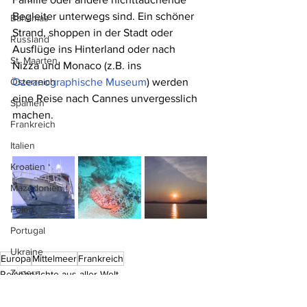
Begleiter unterwegs sind. Ein schöner 
Bahamas
Strand, shoppen in der Stadt oder 
Russland
Ausflüge ins Hinterland oder nach 
St. Maarten
Nizza und Monaco (z.B. ins 
Österreich
Ozeanographische Museum
) werden 
eine Reise nach Cannes unvergesslich 
Spanien
machen.
Frankreich
Italien
Kroatien
Mazedonien
Polen
Portugal
Ukraine
Europa
Mittelmeer
Frankreich
Zypern
Reiseberichte aus aller Welt
Tauchen in Europa
Kanada
Frankreich