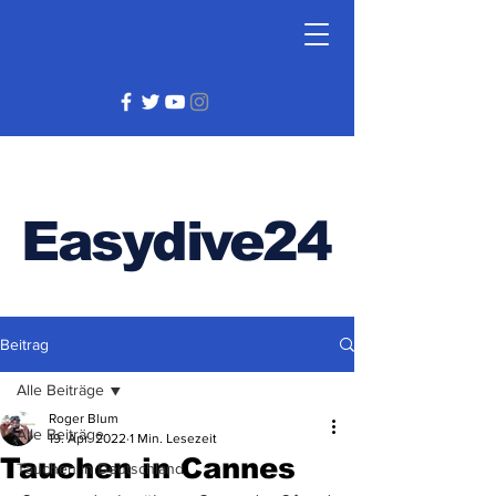
Easydive24
Beitrag
Alle Beiträge
Roger Blum
Alle Beiträge
19. Apr. 2022
1 Min. Lesezeit
Tauchen in Cannes
Tauchen in Deutschland