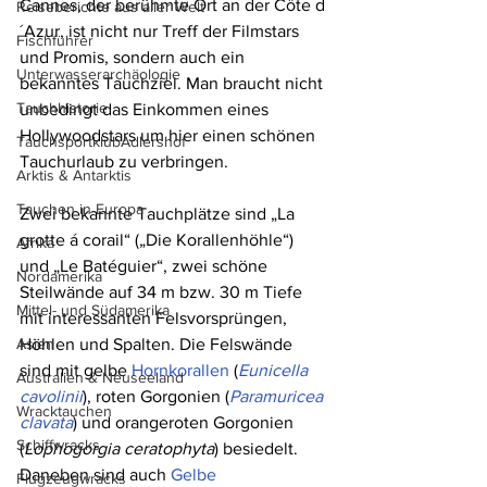
Cannes, der berühmte Ort an der Côte d
Reiseberichte aus aller Welt
´Azur, ist nicht nur Treff der Filmstars 
Fischführer
und Promis, sondern auch ein 
Unterwasserarchäologie
bekanntes Tauchziel. Man braucht nicht 
Tauchhistorie
unbedingt das Einkommen eines 
Hollywoodstars um hier einen schönen 
TauchsportklubAdlershof
Tauchurlaub zu verbringen.
Arktis & Antarktis
Tauchen in Europa
Zwei bekannte Tauchplätze sind „La 
grotte á corail“ („Die Korallenhöhle“) 
Afrika
und „Le Batéguier“, zwei schöne 
Nordamerika
Steilwände auf 34 m bzw. 30 m Tiefe 
Mittel- und Südamerika
mit interessanten Felsvorsprüngen, 
Asien
Höhlen und Spalten. Die Felswände 
sind mit gelbe 
Hornkorallen
 (
Eunicella 
Australien & Neuseeland
cavolinii
), roten Gorgonien (
Paramuricea 
Wracktauchen
clavata
) und orangeroten Gorgonien 
Schiffwracks
(
Lophogorgia ceratophyta
) besiedelt. 
Daneben sind auch 
Gelbe 
Flugzeugwracks