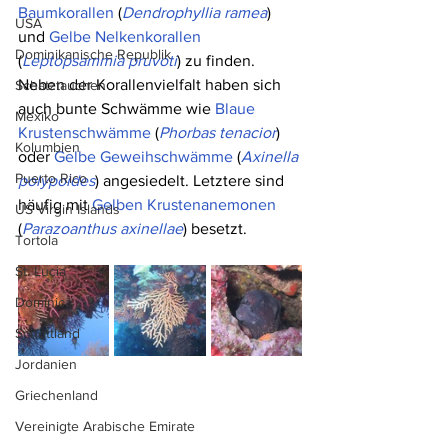
Baumkorallen
 (
Dendrophyllia ramea
) 
USA
und 
Gelbe Nelkenkorallen
Dominikanische Republik
(
Leptopsammia pruvoti
) zu finden. 
Neben der Korallenvielfalt haben sich 
Schatztauchen
auch bunte Schwämme wie 
Blaue 
Mexiko
Krustenschwämme
 (
Phorbas tenacior
) 
Kolumbien
oder 
Gelbe Geweihschwämme
 (
Axinella 
Puerto Rico
polypoides
) angesiedelt. Letztere sind 
häufig mit 
Gelben Krustenanemonen
US Virgin Islands
(
Parazoanthus axinellae
) besetzt.
Tortola
St. Lucia
Dominica
Schottland
Jordanien
Griechenland
Vereinigte Arabische Emirate