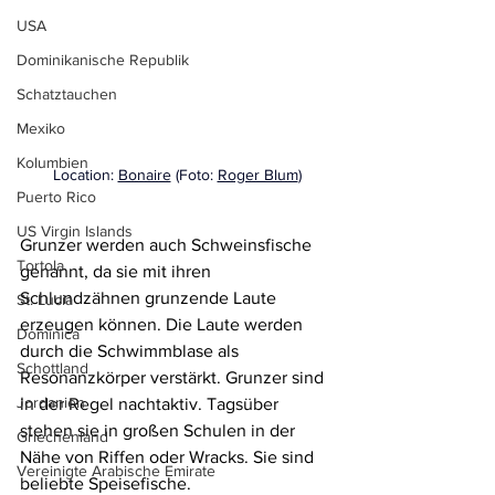
USA
Dominikanische Republik
Schatztauchen
Mexiko
Kolumbien
Location: 
Bonaire
 (Foto: 
Roger Blum
)
Puerto Rico
US Virgin Islands
Grunzer werden auch Schweinsfische 
Tortola
genannt, da sie mit ihren 
Schlundzähnen grunzende Laute 
St. Lucia
erzeugen können. Die Laute werden 
Dominica
durch die Schwimmblase als 
Schottland
Resonanzkörper verstärkt. Grunzer sind 
Jordanien
in der Regel nachtaktiv. Tagsüber 
stehen sie in großen Schulen in der 
Griechenland
Nähe von Riffen oder Wracks. Sie sind 
Vereinigte Arabische Emirate
beliebte Speisefische.