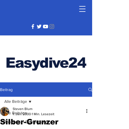
Easydive24
Beitrag
Alle Beiträge
Steven Blum
Alle Beiträge
1. Jan. 2000
1 Min. Lesezeit
Silber-Grunzer
Tauchen in Deutschland