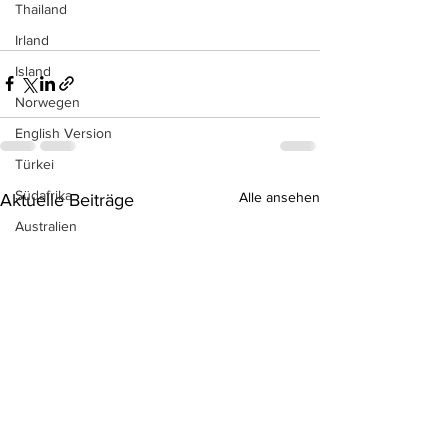
Thailand
Irland
Island
Norwegen
English Version
Türkei
Südafrika
Alle ansehen
Aktuelle Beiträge
Australien
Sri Lanka
Neuseeland
Aruba
Ägypten
Indonesien
Kuba
Antigua & Barbuda