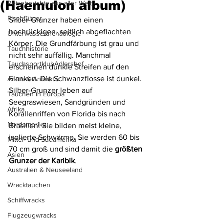
(Haemulon album)
Reiseberichte aus aller Welt
Fischführer
Silber-Grunzer haben einen 
hochrückigen, seitlich abgeflachten 
Unterwasserarchäologie
Körper. Die Grundfärbung ist grau und 
Tauchhistorie
nicht sehr auffällig. Manchmal 
TauchsportklubAdlershof
erscheinen dunkle Streifen auf den 
Flanken. Die Schwanzflosse ist dunkel. 
Arktis & Antarktis
Silber-Grunzer leben auf 
Tauchen in Europa
Seegraswiesen, Sandgründen und 
Afrika
Korallenriffen von Florida bis nach 
Nordamerika
Brasilien. Sie bilden meist kleine, 
isolierte Schwärme. Sie werden 60 bis 
Mittel- und Südamerika
70 cm groß und sind damit die 
größten 
Asien
Grunzer der Karibik
.
Australien & Neuseeland
Wracktauchen
Schiffwracks
Flugzeugwracks