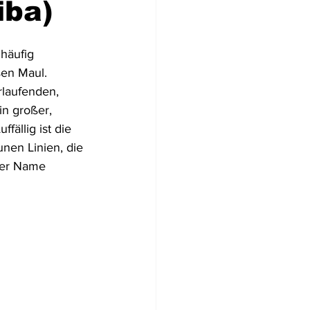
iba)
Flugzeugwracks
häufig 
en Maul. 
rlaufenden, 
US Virgin Islands
in großer, 
fällig ist die 
nen Linien, die 
Arabische Emirate
der Name 