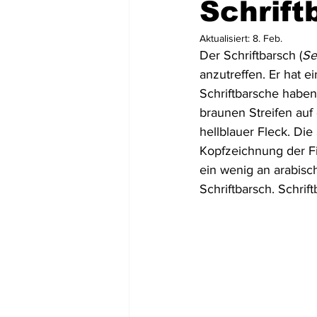
Schrift
Aktualisiert:
8. Feb.
Mittel- und Südamerika
Asien
Der Schriftbarsch (
Se
anzutreffen. Er hat 
Schriftbarsche haben
USA
Dominikanische Republik
braunen Streifen auf 
hellblauer Fleck. Die 
Kopfzeichnung der Fi
Tortola
St. Lucia
Dominic
ein wenig an arabisc
Schriftbarsch. Schrif