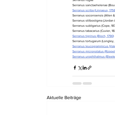
Serranus rogaa
Serranus sanctaehelenae (Boul
Serranus scriba (Linnaeus, 1758
Serranus socorroensis (Allen &
Serranus stilbostigma (Jordan 
Serranus subligarius (Cope, 18
Serranus tabacarius (Cuvier, 18
Serranus tigrinus (Bloch, 1790)
Serranus tortugarum (Longley,
Serranus leucogrammicus (Val
Serranus micronotatus (Rüppell
Serranus urophthalmus (Bleeke
Aktuelle Beiträge