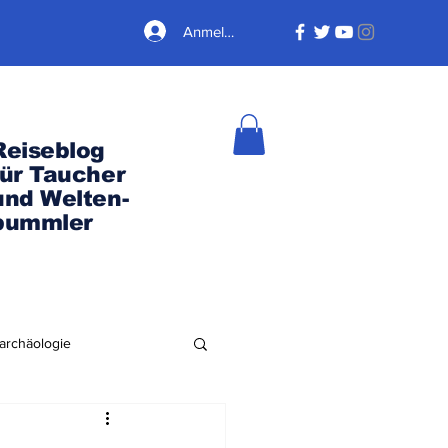
Anmelden
Reiseblog
für Taucher
und Welten-
bummler
archäologie
Nordamerika