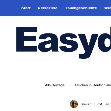
Start
Reiseziele
Tauchgeschichte
Wra
Easy
Alle Beiträge
Tauchen in Deutschlan
Steven Blum
1. Jan
Tauchhistorie
TauchsportklubA