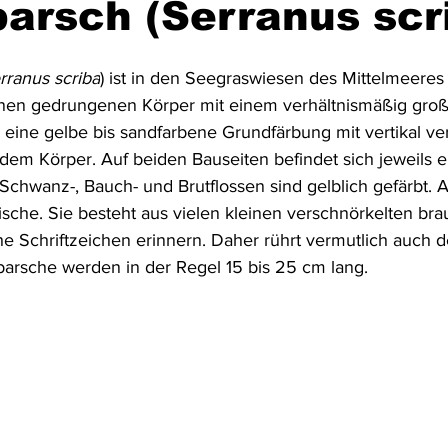
barsch (Serranus scr
Australien & Neuseeland
Wracktauchen
Schiffwracks
rranus scriba
) ist in den Seegraswiesen des Mittelmeeres 
einen gedrungenen Körper mit einem verhältnismäßig groß
 eine gelbe bis sandfarbene Grundfärbung mit vertikal ve
Schatztauchen
Mexiko
Kolumbien
Puerto Rico
dem Körper. Auf beiden Bauseiten befindet sich jeweils e
Schwanz-, Bauch- und Brutflossen sind gelblich gefärbt. Auf
sche. Sie besteht aus vielen kleinen verschnörkelten brau
a
Schottland
Jordanien
Griechenland
Vereinigte 
he Schriftzeichen erinnern. Daher rührt vermutlich auch 
tbarsche werden in der Regel 15 bis 25 cm lang.