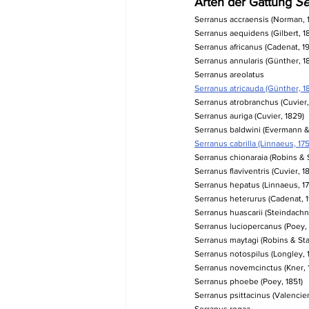
Arten der Gattung 
Se
Serranus accraensis (Norman, 1
Serranus aequidens (Gilbert, 1
Serranus africanus (Cadenat, 1
Serranus annularis (Günther, 1
Serranus areolatus
Serranus atricauda (Günther, 1
Serranus atrobranchus (Cuvier,
Serranus auriga (Cuvier, 1829)
Serranus baldwini (Evermann &
Serranus cabrilla (Linnaeus, 17
Serranus chionaraia (Robins & S
Serranus flaviventris (Cuvier, 1
Serranus hepatus (Linnaeus, 1
Serranus heterurus (Cadenat, 1
Serranus huascarii (Steindachn
Serranus luciopercanus (Poey,
Serranus maytagi (Robins & Star
Serranus notospilus (Longley, 
Serranus novemcinctus (Kner, 
Serranus phoebe (Poey, 1851)
Serranus psittacinus (Valencie