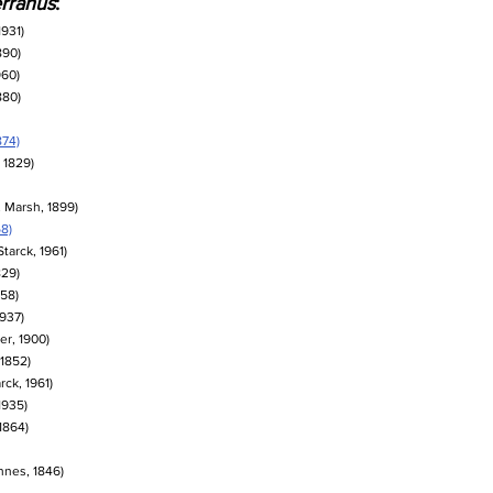
rranus
:
931)
890)
960)
880)
874)
 1829)
 Marsh, 1899)
58)
tarck, 1961)
829)
758)
937)
er, 1900)
 1852)
ck, 1961)
1935)
1864)
nnes, 1846)