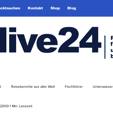
cktauchen
Kontakt
Shop
Blog
dive24
d
Reiseberichte aus aller Welt
Fischführer
Unterwasser
. 2000
1 Min. Lesezeit
dlershof
Arktis & Antarktis
Tauchen in Europa
Afrika